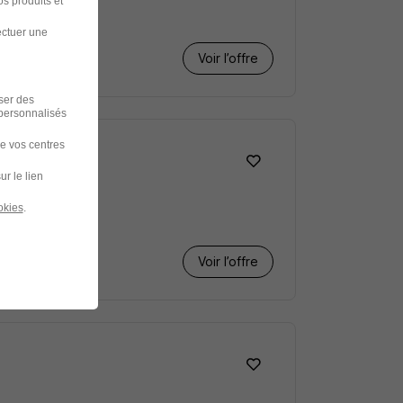
s produits et
ectuer une
Voir l’offre
iser des
 personnalisés
de vos centres
ur le lien
okies
.
Voir l’offre