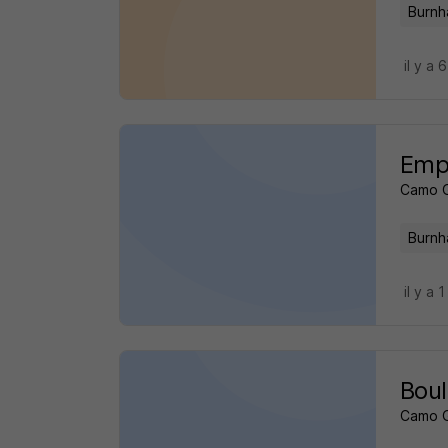
Burnh
il y a 
Empl
Camo 
Burnh
il y a 1
Boul
Camo 