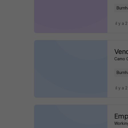
Burnh
il y a 
Vend
Camo 
Burnh
il y a 
Empl
Working