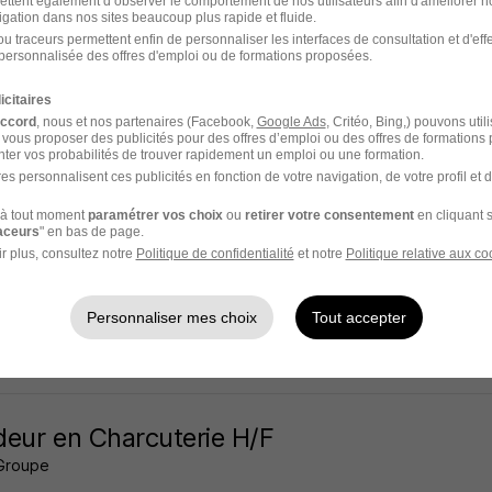
ettent également d’observer le comportement de nos utilisateurs afin d'améliorer no
igation dans nos sites beaucoup plus rapide et fluide.
aupt-le-Haut - 68
CDD
7 mois
u traceurs permettent enfin de personnaliser les interfaces de consultation et d'eff
personnalisée des offres d'emploi ou de formations proposées.
 jour
icitaires
accord
, nous et nos partenaires (Facebook,
Google Ads
, Critéo, Bing,) pouvons util
 vous proposer des publicités pour des offres d’emploi ou des offres de formations
ter vos probabilités de trouver rapidement un emploi ou une formation.
es personnalisent ces publicités en fonction de votre navigation, de votre profil et 
eur en Charcuterie H/F
à tout moment
paramétrer vos choix
ou
retirer votre consentement
en cliquant s
 Spirit
raceurs
" en bas de page.
r plus, consultez notre
Politique de confidentialité
et notre
Politique relative aux co
aupt-le-Haut - 68
Intérim
12,31 - 13 € / heure
18 mois
Personnaliser mes choix
Tout accepter
 jour
eur en Charcuterie H/F
Groupe