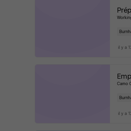
Pré
Working
Burnh
il y a 
Empl
Camo 
Burnh
il y a 