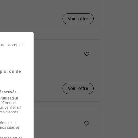
Voir l’offre
sans accepter
ploi ou de
Voir l’offre
ésactivés
.
'utilisateur
préférences
 vérifier s'il
ves d'accès
udience en
nos sites et