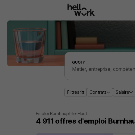
Aller au contenu principal
Effectuer une recherche d'emploi par localité
QUOI ?
Filtres
Contrats
Salaire
Emploi Burnhaupt-le-Haut
4 911
offres d'emploi
Burnhau