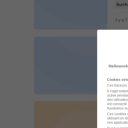
Burnh
il y a 1
Grut
MCM M
Hellowork
Burnh
Cookies str
il y a 1
Ces traceurs
Il s'agit not
active pendan
des utilisateu
est connecté 
frauduleux ou 
Dev
Ces cookies o
utilisant un 
Alempl
nos applicatio