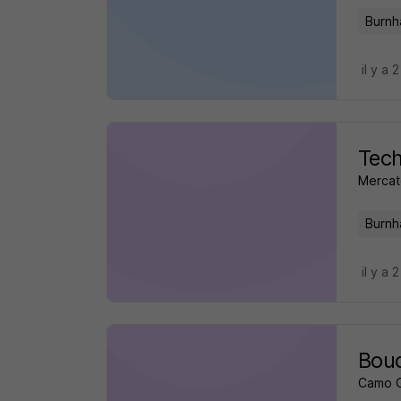
Burnh
il y a 
Tech
Mercat
Burnh
il y a 
Bou
Camo 