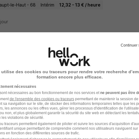
aupt-le-Haut - 68
Intérim
12,32 - 13 € / heure
 jour
Continuer 
ier Élingueur H/F
ulhouse
 utilise des cookies ou traceurs pour rendre votre recherche d’em
aupt-le-Haut - 68
Intérim
13 - 15 € / heure
6 mois
formation encore plus efficace.
ictement nécessaires
 jour
 sont nécessaires au bon fonctionnement de nos services et
ne peuvent pas être d
amment
de l'ensemble des cookies ou traceurs
permettant de maintenir la session de l
t sa navigation sur le site, de stocker des informations temporaires telles que les 
rs, les annonces ou les offres vues, gérer les processus d'identification de l'utilisateur,
ou non, et plus globalement garantir la sécurité du site web en détectant les tentati
les violations de sécurité.
enez Echafaudeur H/F
u traceurs permettent également de piloter et suivre les sources d'acquisition d'a
identifiant unique permettant de comprendre comment nos utilisateurs naviguent sur 
oi Mulhouse
ns en fonction des différentes sources de trafic.