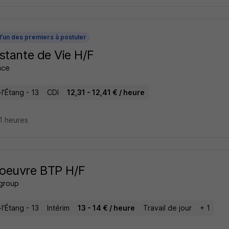
l'un des premiers à postuler
stante de Vie H/F
ance
l'Étang - 13
CDI
12,31 - 12,41 € / heure
21 heures
oeuvre BTP H/F
 group
l'Étang - 13
Intérim
13 - 14 € / heure
Travail de jour
+ 1