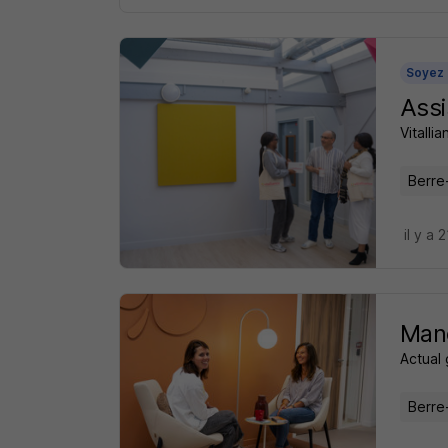
Soyez 
Assi
Vitalli
Berre-
il y a 
Man
Actual
Berre-