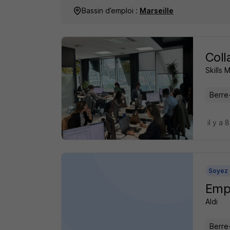
Bassin d’emploi :
Marseille
Coll
Skills M
Berre-
il y a 
Soyez 
Emp
Aldi
Berre-