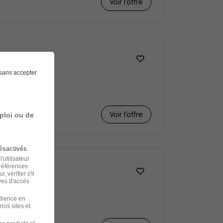
Voir l’offre
sans accepter
Voir l’offre
ploi ou de
ésactivés
.
'utilisateur
préférences
 vérifier s'il
ves d'accès
udience en
nos sites et