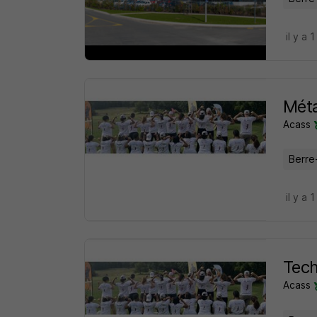
il y a 1
Méta
Acass
Berre-
il y a 1
Tech
Acass