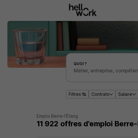
Aller au contenu principal
Effectuer une recherche d'emploi par localité
QUOI ?
Filtres
Contrats
Salaire
Emploi Berre-l'Étang
11 922
offres d'emploi
Berre-