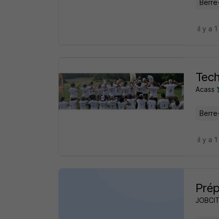
Berre-
il y a 1
Tech
Acass
Berre-
il y a 1
Pré
JOBCI