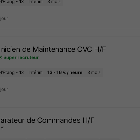
l'Étang - 13
Intérim
3 mois
 jour
nicien de Maintenance CVC H/F
Super recruteur
l'Étang - 13
Intérim
13 - 16 € / heure
3 mois
 jour
parateur de Commandes H/F
TY