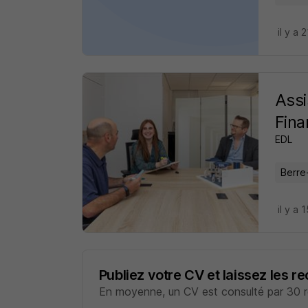
il y a 
Assi
Fina
EDL
Berre-
il y a 
Publiez votre CV et laissez les r
En moyenne, un CV est consulté par 30 re