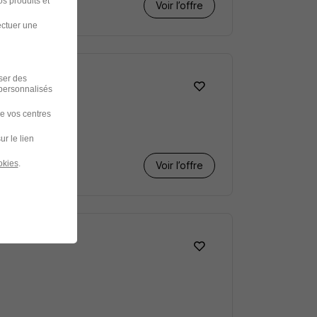
s produits et
Voir l’offre
ectuer une
iser des
 personnalisés
de vos centres
ur le lien
okies
.
Voir l’offre