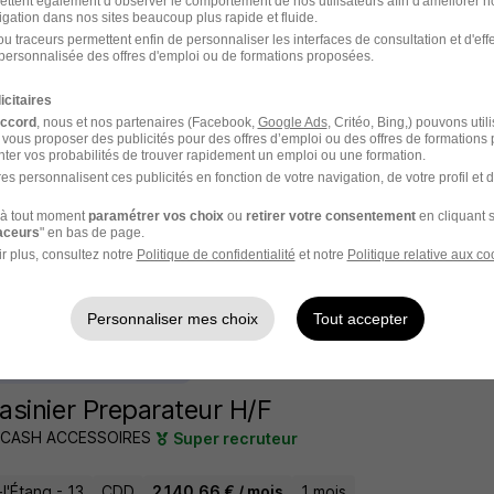
ettent également d’observer le comportement de nos utilisateurs afin d'améliorer no
21 heures
igation dans nos sites beaucoup plus rapide et fluide.
u traceurs permettent enfin de personnaliser les interfaces de consultation et d'eff
personnalisée des offres d'emploi ou de formations proposées.
icitaires
dronniers H/F
accord
, nous et nos partenaires (Facebook,
Google Ads
, Critéo, Bing,) pouvons util
 vous proposer des publicités pour des offres d’emploi ou des offres de formations
 group
ter vos probabilités de trouver rapidement un emploi ou une formation.
es personnalisent ces publicités en fonction de votre navigation, de votre profil et 
l'Étang - 13
Intérim
Travail de jour
6 mois
à tout moment
paramétrer vos choix
ou
retirer votre consentement
en cliquant s
raceurs
" en bas de page.
r plus, consultez notre
Politique de confidentialité
et notre
Politique relative aux co
 20 heures
Personnaliser mes choix
Tout accepter
l'un des premiers à postuler
sinier Preparateur H/F
I CASH ACCESSOIRES
Super recruteur
l'Étang - 13
CDD
2 140,66 € / mois
1 mois