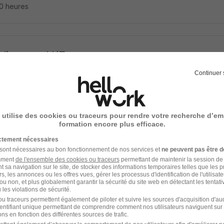
 20 heures
lisateur H/F
MPLOI SALON-DE-PROVENCE
Continuer 
l'Étang - 13
Intérim
1 mois
 utilise des cookies ou traceurs pour rendre votre recherche d’em
15 heures
formation encore plus efficace.
ictement nécessaires
 sont nécessaires au bon fonctionnement de nos services et
ne peuvent pas être d
amment
de l'ensemble des cookies ou traceurs
permettant de maintenir la session de l
ffeur SPL Ampliroll Plateau H/F
t sa navigation sur le site, de stocker des informations temporaires telles que les 
rs, les annonces ou les offres vues, gérer les processus d'identification de l'utilisateur,
nsport
ou non, et plus globalement garantir la sécurité du site web en détectant les tentati
les violations de sécurité.
u traceurs permettent également de piloter et suivre les sources d'acquisition d'a
l'Étang - 13
Intérim
3 mois
identifiant unique permettant de comprendre comment nos utilisateurs naviguent sur 
ns en fonction des différentes sources de trafic.