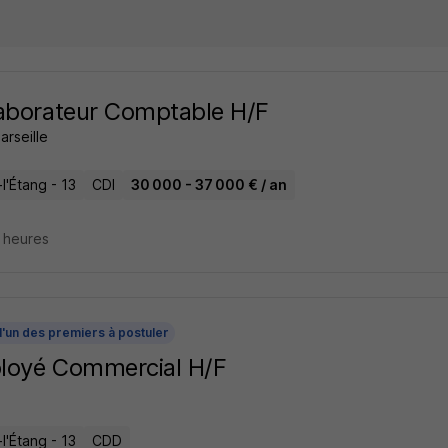
aborateur Comptable H/F
arseille
l'Étang - 13
CDI
30 000 - 37 000 € / an
8 heures
l'un des premiers à postuler
loyé Commercial H/F
l'Étang - 13
CDD