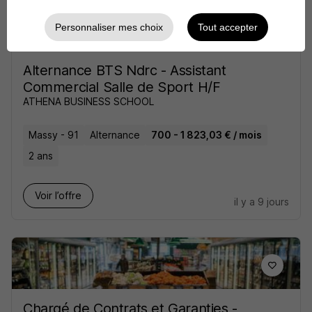
Personnaliser mes choix
Tout accepter
Alternance BTS Ndrc - Assistant
Commercial Salle de Sport H/F
ATHENA BUSINESS SCHOOL
Massy - 91
Alternance
700 - 1 823,03 € / mois
2 ans
Voir l’offre
il y a 9 jours
Chargé de Contrats et Garanties -