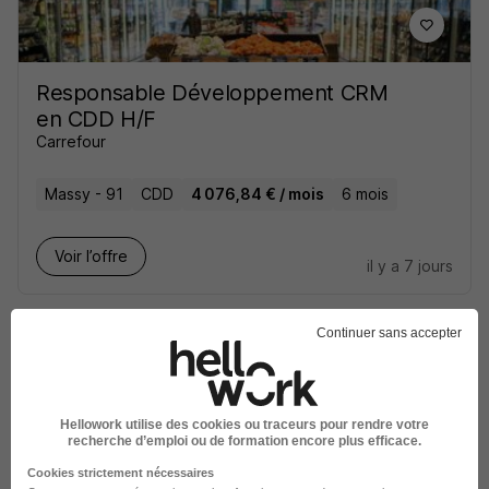
Responsable Développement CRM
en CDD H/F
Carrefour
Massy - 91
CDD
4 076,84 € / mois
6 mois
Voir l’offre
il y a 7 jours
Continuer sans accepter
Hellowork utilise des cookies ou traceurs pour rendre votre
Chef de Projet CRM - en Alternance
recherche d’emploi ou de formation encore plus efficace.
H/F
Cookies strictement nécessaires
Carrefour