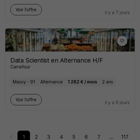
Voir l’offre
il y a 7 jours
Data Scientist en Alternance H/F
Carrefour
Massy - 91
Alternance
1 282 € / mois
2 ans
Voir l’offre
il y a 6 jours
1
2
3
4
5
6
7
...
117