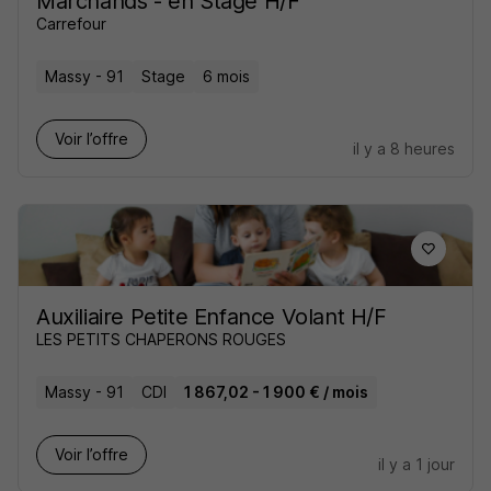
Marchands - en Stage H/F
Carrefour
Massy - 91
Stage
6 mois
Voir l’offre
il y a 8 heures
Auxiliaire Petite Enfance Volant H/F
LES PETITS CHAPERONS ROUGES
Massy - 91
CDI
1 867,02 - 1 900 € / mois
Voir l’offre
il y a 1 jour