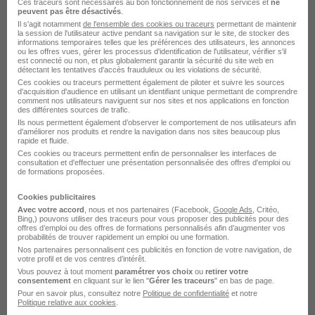
Ces traceurs sont nécessaires au bon fonctionnement de nos services et
ne
peuvent pas être désactivés
.
Il s'agit notamment
de l'ensemble des cookies ou traceurs
permettant de maintenir
Massy - 91
Alternance
1 200 € / mois
2 ans
la session de l'utilisateur active pendant sa navigation sur le site, de stocker des
informations temporaires telles que les préférences des utilisateurs, les annonces
ou les offres vues, gérer les processus d'identification de l'utilisateur, vérifier s'il
est connecté ou non, et plus globalement garantir la sécurité du site web en
Voir l’offre
détectant les tentatives d'accès frauduleux ou les violations de sécurité.
il y a 7 jours
Ces cookies ou traceurs permettent également de piloter et suivre les sources
d'acquisition d'audience en utilisant un identifiant unique permettant de comprendre
comment nos utilisateurs naviguent sur nos sites et nos applications en fonction
des différentes sources de trafic.
Ils nous permettent également d’observer le comportement de nos utilisateurs afin
d'améliorer nos produits et rendre la navigation dans nos sites beaucoup plus
rapide et fluide.
Ces cookies ou traceurs permettent enfin de personnaliser les interfaces de
consultation et d'effectuer une présentation personnalisée des offres d'emploi ou
de formations proposées.
Product Owner Epm Board H/F
Carrefour
Cookies publicitaires
Avec votre accord
, nous et nos partenaires (Facebook,
Google Ads
, Critéo,
Bing,) pouvons utiliser des traceurs pour vous proposer des publicités pour des
offres d’emploi ou des offres de formations personnalisés afin d’augmenter vos
Massy - 91
CDI
4 000 € / mois
Télétravail partiel
probabilités de trouver rapidement un emploi ou une formation.
Nos partenaires personnalisent ces publicités en fonction de votre navigation, de
votre profil et de vos centres d’intérêt.
Voir l’offre
Vous pouvez à tout moment
paramétrer vos choix
ou
retirer votre
il y a 9 jours
consentement
en cliquant sur le lien "
Gérer les traceurs
" en bas de page.
Pour en savoir plus, consultez notre
Politique de confidentialité
et notre
Politique relative aux cookies
.