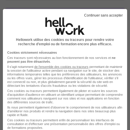
Continuer sans accepter
Technicien - Technicienne de
Hellowork utilise des cookies ou traceurs pour rendre votre
Maintenance d'Équipements de
recherche d’emploi ou de formation encore plus efficace.
Production H/F
Cookies strictement nécessaires
S.N. Comptoir Rhodanien
Ces traceurs sont nécessaires au bon fonctionnement de nos services et
ne
peuvent pas être désactivés
.
Il s'agit notamment
de l'ensemble des cookies ou traceurs
permettant de maintenir
la session de l'utilisateur active pendant sa navigation sur le site, de stocker des
Tain-l'Hermitage - 26
Alternance
informations temporaires telles que les préférences des utilisateurs, les annonces
ou les offres vues, gérer les processus d'identification de l'utilisateur, vérifier s'il
492,22 - 1 823,03 € / mois
est connecté ou non, et plus globalement garantir la sécurité du site web en
détectant les tentatives d'accès frauduleux ou les violations de sécurité.
Ces cookies ou traceurs permettent également de piloter et suivre les sources
d'acquisition d'audience en utilisant un identifiant unique permettant de comprendre
Voir l’offre
comment nos utilisateurs naviguent sur nos sites et nos applications en fonction
il y a 8 jours
des différentes sources de trafic.
Ils nous permettent également d’observer le comportement de nos utilisateurs afin
d'améliorer nos produits et rendre la navigation dans nos sites beaucoup plus
rapide et fluide.
Ces cookies ou traceurs permettent enfin de personnaliser les interfaces de
consultation et d'effectuer une présentation personnalisée des offres d'emploi ou
de formations proposées.