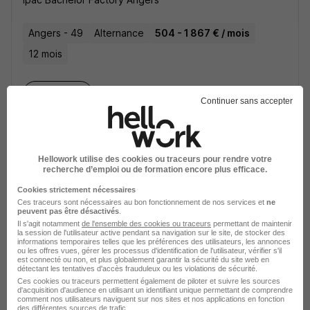
Angers - 49
Alternance
504 - 1 867 € / mois
12 mois
Voir l’offre
il y a 10 jours
Continuer sans accepter
Hellowork utilise des cookies ou traceurs pour rendre votre
recherche d’emploi ou de formation encore plus efficace.
Cookies strictement nécessaires
Gestionnaire Contrats & Sinistres
Ces traceurs sont nécessaires au bon fonctionnement de nos services et
ne
peuvent pas être désactivés
.
Assurance en Alternance H/F
Il s'agit notamment
de l'ensemble des cookies ou traceurs
permettant de maintenir
la session de l'utilisateur active pendant sa navigation sur le site, de stocker des
Ipac Bachelor Factory Angers
informations temporaires telles que les préférences des utilisateurs, les annonces
ou les offres vues, gérer les processus d'identification de l'utilisateur, vérifier s'il
est connecté ou non, et plus globalement garantir la sécurité du site web en
Angers - 49
Alternance
492 - 1 823 € / mois
détectant les tentatives d'accès frauduleux ou les violations de sécurité.
Ces cookies ou traceurs permettent également de piloter et suivre les sources
12 mois
d'acquisition d'audience en utilisant un identifiant unique permettant de comprendre
comment nos utilisateurs naviguent sur nos sites et nos applications en fonction
des différentes sources de trafic.