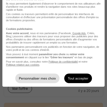
Ils nous permettent également d’observer le comportement de nos utilisateurs afin
Voir l’offre
d'améliorer nos produits et rendre la navigation dans nos sites beaucoup plus
il y a 28 jours
rapide et fluide.
Ces cookies ou traceurs permettent enfin de personnaliser les interfaces de
consultation et d'effectuer une présentation personnalisée des offres d'emploi ou
de formations proposées.
Cookies publicitaires
Avec votre accord
, nous et nos partenaires (Facebook,
Google Ads
, Critéo,
Bing,) pouvons utiliser des traceurs pour vous proposer des publicités pour des
offres d’emploi ou des offres de formations personnalisés afin d’augmenter vos
probabilités de trouver rapidement un emploi ou une formation.
Assistant Marketing & Chargé de
Nos partenaires personnalisent ces publicités en fonction de votre navigation, de
votre profil et de vos centres d’intérêt.
Projets en Alternance H/F
Vous pouvez à tout moment
paramétrer vos choix
ou
retirer votre
Ipac Bachelor Factory Angers
consentement
en cliquant sur le lien "
Gérer les traceurs
" en bas de page.
Pour en savoir plus, consultez notre
Politique de confidentialité
et notre
Politique relative aux cookies
.
Angers - 49
Alternance
504 - 1 867 € / mois
12 mois
Personnaliser mes choix
Tout accepter
Voir l’offre
il y a 20 jours