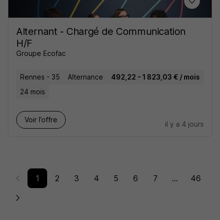
Alternant - Chargé de Communication
H/F
Groupe Ecofac
Rennes - 35
Alternance
492,22 - 1 823,03 € / mois
24 mois
Voir l’offre
il y a 4 jours
1
2
3
4
5
6
7
...
46