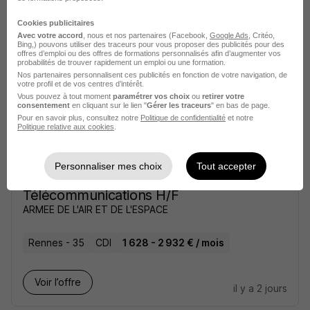
Cookies publicitaires
Rennes - 35
CDI
32 000 - 38 000 € / an
Avec votre accord
, nous et nos partenaires (Facebook,
Google Ads
, Critéo,
Bing,) pouvons utiliser des traceurs pour vous proposer des publicités pour des
offres d’emploi ou des offres de formations personnalisés afin d’augmenter vos
probabilités de trouver rapidement un emploi ou une formation.
Voir l’offre
il y a 1 jour
Nos partenaires personnalisent ces publicités en fonction de votre navigation, de
votre profil et de vos centres d’intérêt.
Vous pouvez à tout moment
paramétrer vos choix
ou
retirer votre
consentement
en cliquant sur le lien "
Gérer les traceurs
" en bas de page.
Pour en savoir plus, consultez notre
Politique de confidentialité
et notre
Politique relative aux cookies
.
Personnaliser mes choix
Tout accepter
Responsable Réseaux et
Télécommunications H/F
ARMEE DE L'AIR ET DE L'ESPACE
Rennes - 35
CDI
1 628 - 2 932 € / mois
Voir l’offre
il y a 2 jours