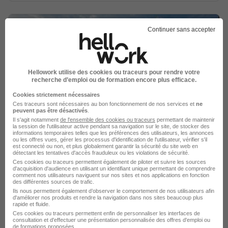
Continuer sans accepter
Responsable Contrôleur Aérien H/F
Hellowork utilise des cookies ou traceurs pour rendre votre
ARMEE DE L'AIR ET DE L'ESPACE
recherche d’emploi ou de formation encore plus efficace.
Cookies strictement nécessaires
Rennes - 35
CDI
1 628 - 2 932 € / mois
Ces traceurs sont nécessaires au bon fonctionnement de nos services et
ne
peuvent pas être désactivés
.
Il s'agit notamment
de l'ensemble des cookies ou traceurs
permettant de maintenir
la session de l'utilisateur active pendant sa navigation sur le site, de stocker des
Voir l’offre
informations temporaires telles que les préférences des utilisateurs, les annonces
il y a 1 jour
ou les offres vues, gérer les processus d'identification de l'utilisateur, vérifier s'il
est connecté ou non, et plus globalement garantir la sécurité du site web en
détectant les tentatives d'accès frauduleux ou les violations de sécurité.
Ces cookies ou traceurs permettent également de piloter et suivre les sources
d'acquisition d'audience en utilisant un identifiant unique permettant de comprendre
comment nos utilisateurs naviguent sur nos sites et nos applications en fonction
des différentes sources de trafic.
Ils nous permettent également d’observer le comportement de nos utilisateurs afin
d'améliorer nos produits et rendre la navigation dans nos sites beaucoup plus
rapide et fluide.
Collaborateur Comptable H/F
Ces cookies ou traceurs permettent enfin de personnaliser les interfaces de
consultation et d'effectuer une présentation personnalisée des offres d'emploi ou
Skills Rennes
de formations proposées.