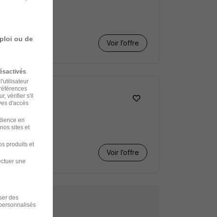
ploi ou de
Voir l’offre
ésactivés
.
'utilisateur
préférences
 vérifier s'il
ves d'accès
udience en
nos sites et
s produits et
Voir l’offre
ectuer une
iser des
 personnalisés