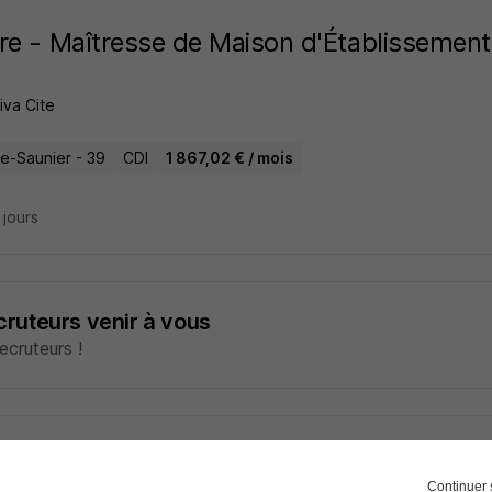
re - Maîtresse de Maison d'Établissement
iva Cite
le-Saunier - 39
CDI
1 867,02 € / mois
7 jours
ecruteurs venir à vous
cruteurs !
t de Service Interieur H/F
iva Cite
Continuer 