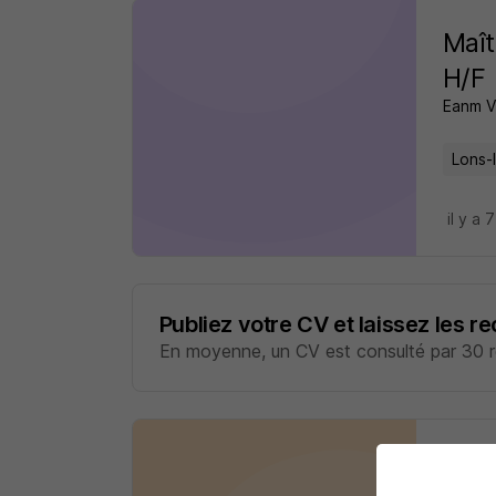
Maît
H/F
Eanm V
Lons-
il y a 
Publiez votre CV et laissez les r
En moyenne, un CV est consulté par 30 re
Agen
Eanm V