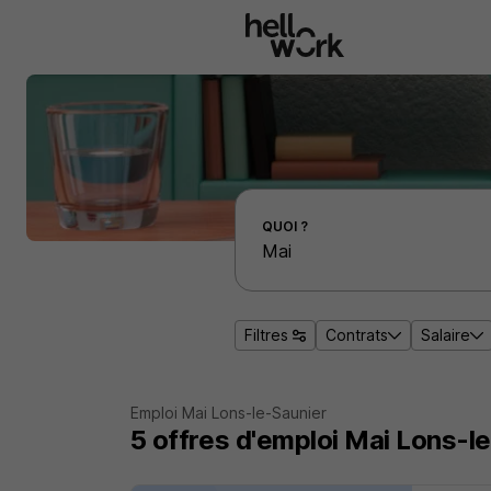
Aller au contenu principal
Effectuer une recherche d'emploi par localité
QUOI ?
Filtres
Contrats
Salaire
Emploi Mai Lons-le-Saunier
5
offres d'emploi
Mai Lons-le