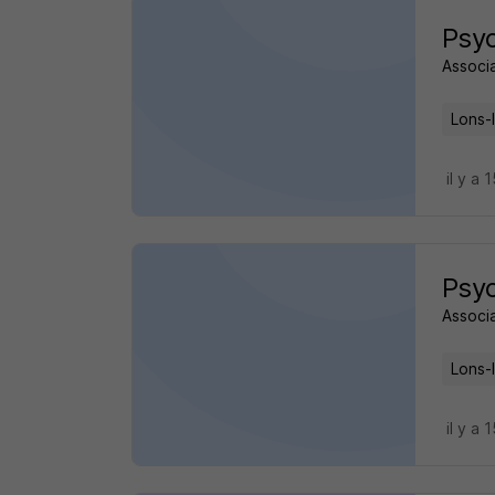
Psyc
Associa
Lons-
il y a 
Psyc
Associa
Lons-
il y a 