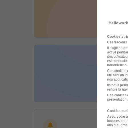
Lons-
Hellowork
il y a 
Cookies str
Ces traceurs
Il s'agit not
active pendan
Orth
des utilisateu
est connecté 
Associa
frauduleux ou 
Ces cookies o
utilisant un 
Lons-
nos applicatio
Ils nous perm
rendre la nav
il y a 
Ces cookies o
présentation 
Cookies publ
Avec votre 
traceurs pour
afin d’augmen