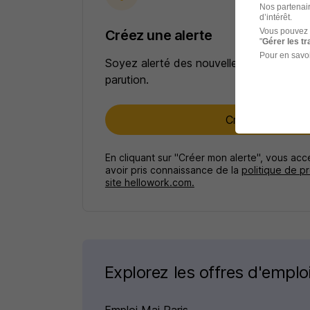
Nos partenair
d’intérêt.
Vous pouvez 
Créez une alerte
"
Gérer les t
Pour en savoi
Soyez alerté des nouvelles offres pour 
parution.
Créer mon alert
En cliquant sur "Créer mon alerte", vous ac
avoir pris connaissance de la
politique de p
site hellowork.com.
Explorez les offres d'emploi