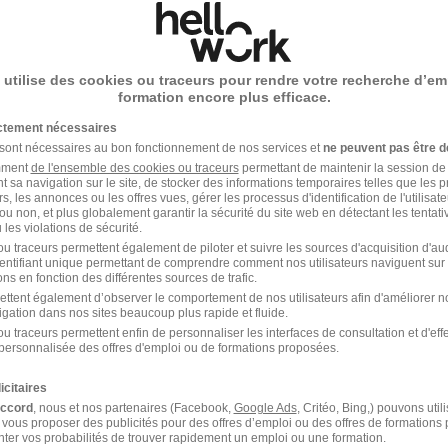
le-Saunier - 39
CDI
1 867,02 € / mois
 utilise des cookies ou traceurs pour rendre votre recherche d’em
8 jours
formation encore plus efficace.
ictement nécessaires
 sont nécessaires au bon fonctionnement de nos services et
ne peuvent pas être d
amment
de l'ensemble des cookies ou traceurs
permettant de maintenir la session de l
t sa navigation sur le site, de stocker des informations temporaires telles que les 
ophoniste - Emas Ditep H/F
rs, les annonces ou les offres vues, gérer les processus d'identification de l'utilisateur,
ou non, et plus globalement garantir la sécurité du site web en détectant les tentati
tion St Michel Haut
les violations de sécurité.
u traceurs permettent également de piloter et suivre les sources d'acquisition d'a
identifiant unique permettant de comprendre comment nos utilisateurs naviguent sur 
le-Saunier - 39
CDI
ns en fonction des différentes sources de trafic.
ettent également d’observer le comportement de nos utilisateurs afin d'améliorer no
igation dans nos sites beaucoup plus rapide et fluide.
15 jours
u traceurs permettent enfin de personnaliser les interfaces de consultation et d'eff
personnalisée des offres d'emploi ou de formations proposées.
icitaires
accord
, nous et nos partenaires (Facebook,
Google Ads
, Critéo, Bing,) pouvons util
 vous proposer des publicités pour des offres d’emploi ou des offres de formations
ter vos probabilités de trouver rapidement un emploi ou une formation.