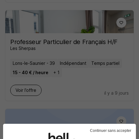
Professeur Particulier de Français H/F
Les Sherpas
Lons-le-Saunier - 39
Indépendant
Temps partiel
15 - 40 € / heure
+ 1
Voir l’offre
il y a 9 jours
Continuer sans accepter