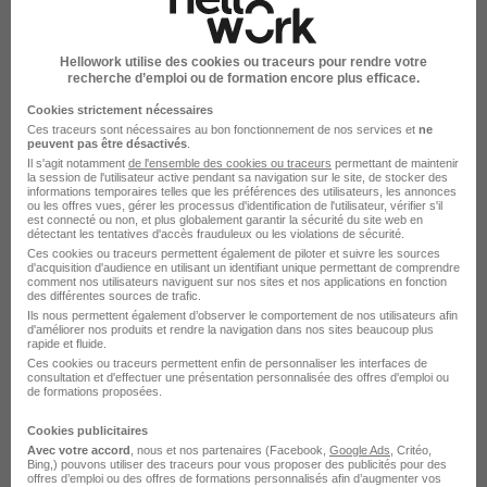
Cariste CACES 3 H/F
Start People
Hellowork utilise des cookies ou traceurs pour rendre votre
recherche d’emploi ou de formation encore plus efficace.
Lons-le-Saunier - 39
Intérim
12,31 € / heure
Cookies strictement nécessaires
12 mois
Ces traceurs sont nécessaires au bon fonctionnement de nos services et
ne
peuvent pas être désactivés
.
Il s'agit notamment
de l'ensemble des cookies ou traceurs
permettant de maintenir
Voir l’offre
la session de l'utilisateur active pendant sa navigation sur le site, de stocker des
il y a 7 jours
informations temporaires telles que les préférences des utilisateurs, les annonces
ou les offres vues, gérer les processus d'identification de l'utilisateur, vérifier s'il
est connecté ou non, et plus globalement garantir la sécurité du site web en
détectant les tentatives d'accès frauduleux ou les violations de sécurité.
Ces cookies ou traceurs permettent également de piloter et suivre les sources
d'acquisition d'audience en utilisant un identifiant unique permettant de comprendre
comment nos utilisateurs naviguent sur nos sites et nos applications en fonction
des différentes sources de trafic.
Ils nous permettent également d’observer le comportement de nos utilisateurs afin
d'améliorer nos produits et rendre la navigation dans nos sites beaucoup plus
rapide et fluide.
Professeur de Cours Particuliers -
Ces cookies ou traceurs permettent enfin de personnaliser les interfaces de
Français Lycée H/F
consultation et d'effectuer une présentation personnalisée des offres d'emploi ou
de formations proposées.
STARCO (LAUREAT)
Cookies publicitaires
Lons-le-Saunier - 39
CDD
Temps partiel
Avec votre accord
, nous et nos partenaires (Facebook,
Google Ads
, Critéo,
Bing,) pouvons utiliser des traceurs pour vous proposer des publicités pour des
offres d’emploi ou des offres de formations personnalisés afin d’augmenter vos
18 - 25 € / heure
+ 1