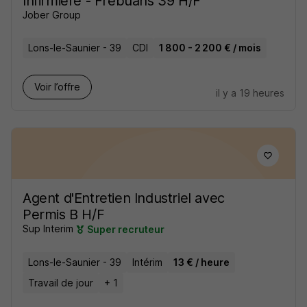
Infirmière - Frébuans 39 H/F
Jober Group
Lons-le-Saunier - 39
CDI
1 800 - 2 200 € / mois
Voir l’offre
il y a 19 heures
Agent d'Entretien Industriel avec
Permis B H/F
Sup Interim
Super recruteur
Lons-le-Saunier - 39
Intérim
13 € / heure
Travail de jour
+ 1