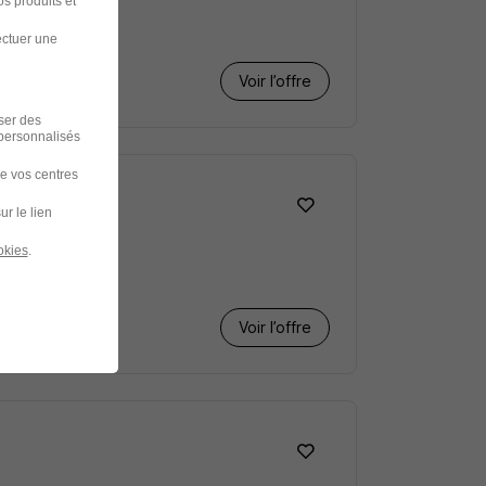
s produits et
ectuer une
Voir l’offre
iser des
 personnalisés
de vos centres
ur le lien
okies
.
Voir l’offre