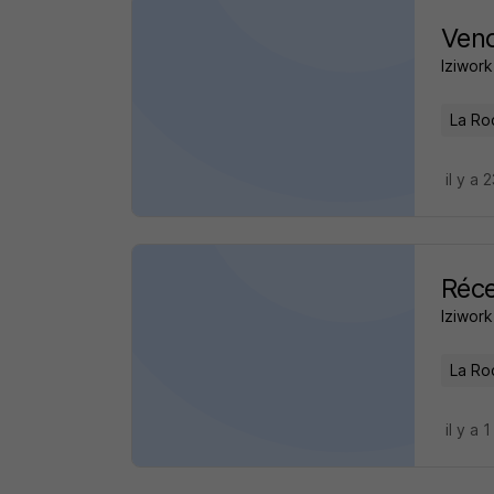
Vend
Iziwork
La Roc
il y a 
Réce
Iziwork
La Roc
il y a 1