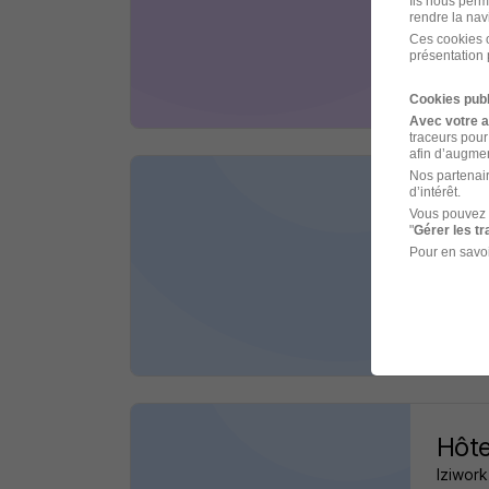
Ils nous perm
rendre la nav
La Roc
Ces cookies o
présentation 
il y a 1
Cookies publ
Avec votre 
traceurs pour
afin d’augmen
Nos partenair
Ouvr
d’intérêt.
Vous pouvez 
Iziwork
"
Gérer les t
Pour en savoi
La Roc
il y a 1
Hôte
Iziwork