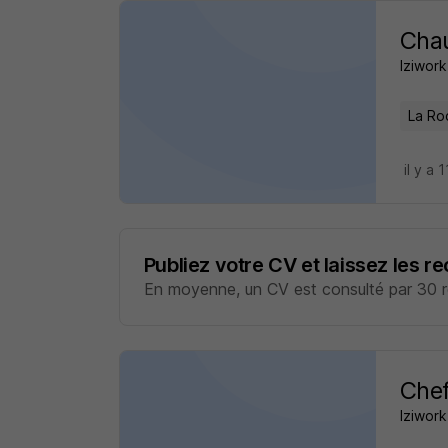
Chau
Iziwork
La Roc
il y a 
Publiez votre CV et laissez les r
En moyenne, un CV est consulté par 30 re
Chef
Iziwork