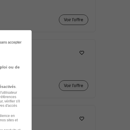
Voir l’offre
sans accepter
ploi ou de
Voir l’offre
ésactivés
.
'utilisateur
préférences
 vérifier s'il
ves d'accès
udience en
nos sites et