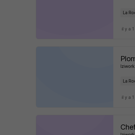
La Roc
il y a 1
Plom
Iziwork
La Roc
il y a 1
Chef
Iziwork