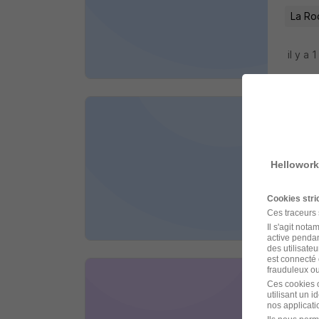
La Roc
il y a 1
Opér
Iziwork
Hellowork
La Roc
Cookies str
Ces traceurs
il y a 1
Il s'agit not
active pendan
des utilisateu
est connecté 
frauduleux ou 
Tech
Ces cookies o
utilisant un 
Iziwork
nos applicatio