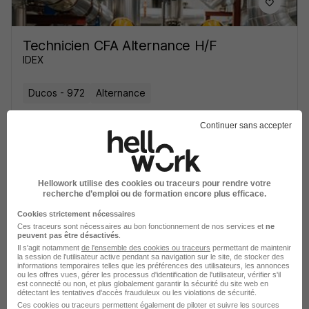
Technicien CFA Alternance H/F
IDEX
Ducos - 972
Alternance
Continuer sans accepter
Voir l’offre
il y a 23 heures
Hellowork utilise des cookies ou traceurs pour rendre votre
recherche d’emploi ou de formation encore plus efficace.
Cookies strictement nécessaires
Ces traceurs sont nécessaires au bon fonctionnement de nos services et
ne
peuvent pas être désactivés
.
Dépanneur Frigoriste H/F
Il s'agit notamment
de l'ensemble des cookies ou traceurs
permettant de maintenir
FAYAT ENERGIES SERVICES
la session de l'utilisateur active pendant sa navigation sur le site, de stocker des
informations temporaires telles que les préférences des utilisateurs, les annonces
ou les offres vues, gérer les processus d'identification de l'utilisateur, vérifier s'il
est connecté ou non, et plus globalement garantir la sécurité du site web en
Bretteville-sur-Odon - 14
CDI
détectant les tentatives d'accès frauduleux ou les violations de sécurité.
Ces cookies ou traceurs permettent également de piloter et suivre les sources