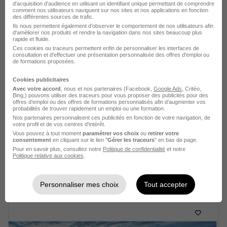
d'acquisition d'audience en utilisant un identifiant unique permettant de comprendre
comment nos utilisateurs naviguent sur nos sites et nos applications en fonction
Voir l’offre
des différentes sources de trafic.
il y a 23 heures
Ils nous permettent également d’observer le comportement de nos utilisateurs afin
d'améliorer nos produits et rendre la navigation dans nos sites beaucoup plus
rapide et fluide.
Ces cookies ou traceurs permettent enfin de personnaliser les interfaces de
consultation et d'effectuer une présentation personnalisée des offres d'emploi ou
de formations proposées.
Cookies publicitaires
Avec votre accord
, nous et nos partenaires (Facebook,
Google Ads
, Critéo,
Chargé de Maintenance CVC H/F
Bing,) pouvons utiliser des traceurs pour vous proposer des publicités pour des
offres d’emploi ou des offres de formations personnalisés afin d’augmenter vos
Aéroports de la Côte d'Azur
probabilités de trouver rapidement un emploi ou une formation.
Nos partenaires personnalisent ces publicités en fonction de votre navigation, de
votre profil et de vos centres d’intérêt.
Nice - 06
CDI
2 500 € / mois
Vous pouvez à tout moment
paramétrer vos choix
ou
retirer votre
consentement
en cliquant sur le lien "
Gérer les traceurs
" en bas de page.
Pour en savoir plus, consultez notre
Politique de confidentialité
et notre
Politique relative aux cookies
.
Voir l’offre
il y a 23 heures
Personnaliser mes choix
Tout accepter