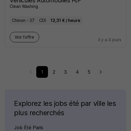
Véhicules Automobiles H/F
Clean Washing
Chinon - 37
CDI
12,31 € / heure
Voir l’offre
il y a 4 jours
1
2
3
4
5
Explorez les jobs été par ville les
plus recherchés
Job Été Paris