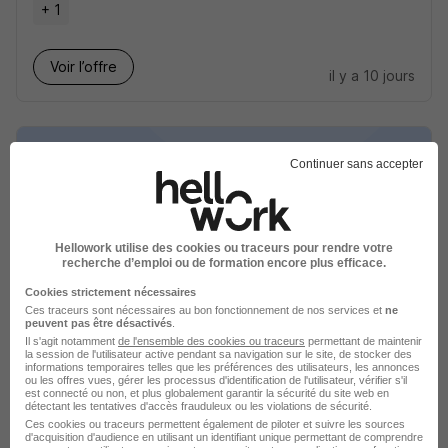
+ 1
Voir l’offre
il y a 10 jours
Continuer sans accepter
Chef de Partie Tournant - Second de
Cuisine H/F
Hellowork utilise des cookies ou traceurs pour rendre votre
recherche d’emploi ou de formation encore plus efficace.
LH Solutions
Cookies strictement nécessaires
Ces traceurs sont nécessaires au bon fonctionnement de nos services et
ne
Chinon - 37
CDI
2 554 - 2 800 € / mois
peuvent pas être désactivés
.
Il s'agit notamment
de l'ensemble des cookies ou traceurs
permettant de maintenir
la session de l'utilisateur active pendant sa navigation sur le site, de stocker des
informations temporaires telles que les préférences des utilisateurs, les annonces
Voir l’offre
ou les offres vues, gérer les processus d'identification de l'utilisateur, vérifier s'il
il y a 26 jours
est connecté ou non, et plus globalement garantir la sécurité du site web en
détectant les tentatives d'accès frauduleux ou les violations de sécurité.
Ces cookies ou traceurs permettent également de piloter et suivre les sources
d'acquisition d'audience en utilisant un identifiant unique permettant de comprendre