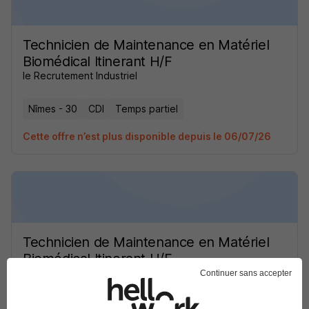
Technicien de Maintenance en Matériel
Biomédical Itinerant H/F
le Recrutement Industriel
Nîmes - 30
CDI
Temps partiel
Cette offre n’est plus disponible depuis le 06/07/26
Technicien de Maintenance en Matériel
Biomédical Itinerant H/F
le Recrutement Industriel
Continuer sans accepter
Nîmes - 30
CDI
Temps partiel