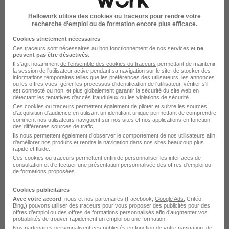
Hellowork utilise des cookies ou traceurs pour rendre votre
Cette offre n’est plus disponible depuis le 06/07/26
recherche d’emploi ou de formation encore plus efficace.
Cookies strictement nécessaires
Ces traceurs sont nécessaires au bon fonctionnement de nos services et
ne
peuvent pas être désactivés
.
Il s'agit notamment
de l'ensemble des cookies ou traceurs
permettant de maintenir
la session de l'utilisateur active pendant sa navigation sur le site, de stocker des
informations temporaires telles que les préférences des utilisateurs, les annonces
ou les offres vues, gérer les processus d'identification de l'utilisateur, vérifier s'il
est connecté ou non, et plus globalement garantir la sécurité du site web en
Technicien de Maintenance en Matériel
détectant les tentatives d'accès frauduleux ou les violations de sécurité.
Biomédical Itinerant H/F
Ces cookies ou traceurs permettent également de piloter et suivre les sources
d'acquisition d'audience en utilisant un identifiant unique permettant de comprendre
le Recrutement Industriel
comment nos utilisateurs naviguent sur nos sites et nos applications en fonction
des différentes sources de trafic.
Ils nous permettent également d’observer le comportement de nos utilisateurs afin
d'améliorer nos produits et rendre la navigation dans nos sites beaucoup plus
Nîmes - 30
CDI
Temps partiel
rapide et fluide.
Ces cookies ou traceurs permettent enfin de personnaliser les interfaces de
Cette offre n’est plus disponible depuis le 06/07/26
consultation et d'effectuer une présentation personnalisée des offres d'emploi ou
de formations proposées.
Cookies publicitaires
Avec votre accord
, nous et nos partenaires (Facebook,
Google Ads
, Critéo,
Bing,) pouvons utiliser des traceurs pour vous proposer des publicités pour des
offres d’emploi ou des offres de formations personnalisés afin d’augmenter vos
probabilités de trouver rapidement un emploi ou une formation.
Nos partenaires personnalisent ces publicités en fonction de votre navigation, de