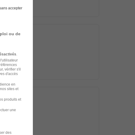
sans accepter
ploi ou de
ésactivés
.
'utilisateur
préférences
 vérifier s'il
ves d'accès
udience en
nos sites et
s produits et
ectuer une
iser des