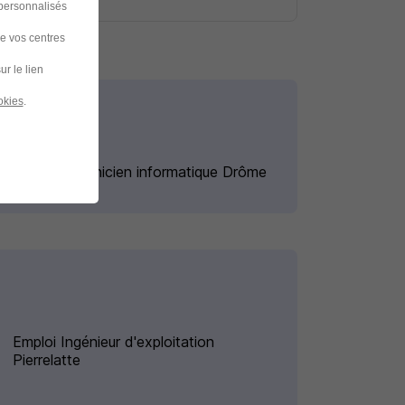
 personnalisés
de vos centres
ur le lien
okies
.
Emploi Technicien informatique Drôme
Emploi Ingénieur d'exploitation
Pierrelatte