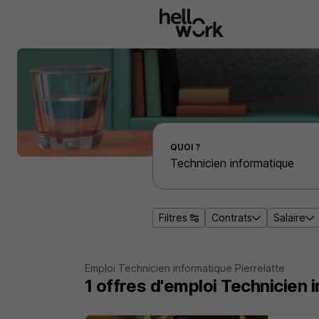
Aller au contenu principal
Effectuer une recherche d'emploi par localité
QUOI ?
Filtres
Contrats
Salaire
Emploi Technicien informatique Pierrelatte
1
offres d'emploi
Technicien i