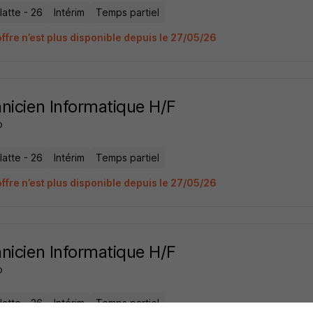
latte - 26
Intérim
Temps partiel
offre n’est plus disponible depuis le 27/05/26
nicien Informatique H/F
o
latte - 26
Intérim
Temps partiel
offre n’est plus disponible depuis le 27/05/26
nicien Informatique H/F
o
latte - 26
Intérim
Temps partiel