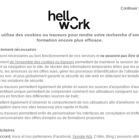
offre n’est plus disponible depuis le 27/05/26
Continuer 
 utilise des cookies ou traceurs pour rendre votre recherche d’em
nicien Informatique H/F
formation encore plus efficace.
o
ictement nécessaires
 sont nécessaires au bon fonctionnement de nos services et
ne peuvent pas être d
latte - 26
Intérim
Temps partiel
amment
de l'ensemble des cookies ou traceurs
permettant de maintenir la session de l
t sa navigation sur le site, de stocker des informations temporaires telles que les 
offre n’est plus disponible depuis le 27/05/26
rs, les annonces ou les offres vues, gérer les processus d'identification de l'utilisateur,
ou non, et plus globalement garantir la sécurité du site web en détectant les tentati
les violations de sécurité.
u traceurs permettent également de piloter et suivre les sources d'acquisition d'a
identifiant unique permettant de comprendre comment nos utilisateurs naviguent sur 
ns en fonction des différentes sources de trafic.
nicien Informatique H/F
ettent également d’observer le comportement de nos utilisateurs afin d'améliorer no
igation dans nos sites beaucoup plus rapide et fluide.
o
u traceurs permettent enfin de personnaliser les interfaces de consultation et d'eff
personnalisée des offres d'emploi ou de formations proposées.
latte - 26
Intérim
Temps partiel
icitaires
offre n’est plus disponible depuis le 27/05/26
accord
, nous et nos partenaires (Facebook,
Google Ads
, Critéo, Bing,) pouvons util