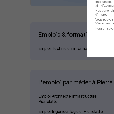
traceurs pour
afin d’augmen
Nos partenair
d’intérêt.
Vous pouvez 
"
Gérer les t
Pour en savoi
Emplois & formations
Emploi Technicien informatique
L'emploi par métier à Pierr
Emploi Architecte infrastructure
Pierrelatte
Emploi Ingénieur logiciel Pierrelatte