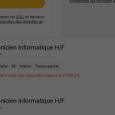
Entreprises qui recrutent à
e
ceptez les
CGU
et déclarez
rotection des données du
nicien Informatique H/F
o
latte - 26
Intérim
Temps partiel
offre n’est plus disponible depuis le 27/05/26
nicien Informatique H/F
o