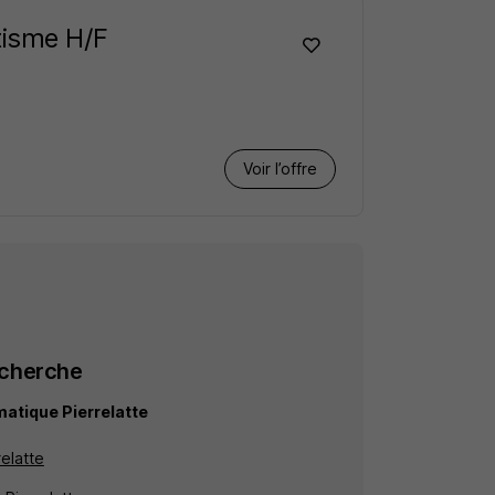
tisme H/F
Voir l’offre
echerche
matique Pierrelatte
relatte