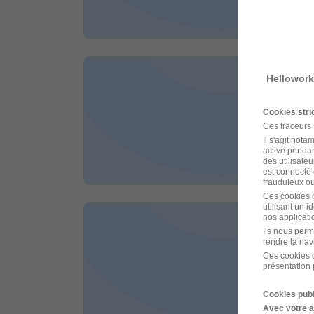
Cette 
Hellowork
Tech
Adecc
Cookies str
Ces traceurs
Pierre
Il s'agit not
active pendan
Cette 
des utilisateu
est connecté 
frauduleux ou 
Ces cookies o
utilisant un 
nos applicatio
Tech
Ils nous perm
rendre la nav
Adecc
Ces cookies o
présentation 
Pierre
Cookies publ
Cette 
Avec votre 