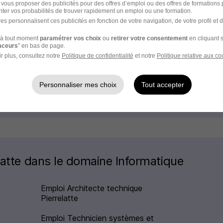
 vous proposer des publicités pour des offres d’emploi ou des offres de formations
ter vos probabilités de trouver rapidement un emploi ou une formation.
es personnalisent ces publicités en fonction de votre navigation, de votre profil et 
à tout moment
paramétrer vos choix
ou
retirer votre consentement
en cliquant s
raceurs
" en bas de page.
r plus, consultez notre
Politique de confidentialité
et notre
Politique relative aux co
Personnaliser mes choix
Tout accepter
Emploi Informatique
elatte dans le domaine Informatique
Emploi Architecte technique
Pierrelatte
Emploi Technicien systèmes et