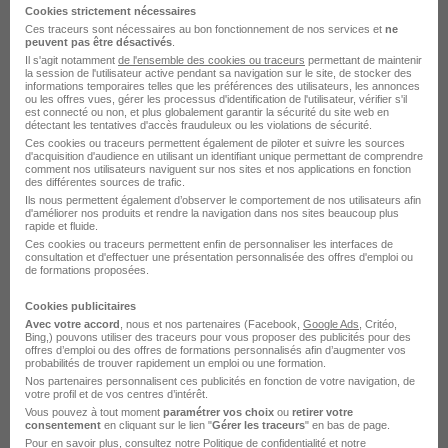
Cookies strictement nécessaires
Technicien Diagnostic Automobile H/F
Ces traceurs sont nécessaires au bon fonctionnement de nos services et
ne
peuvent pas être désactivés
.
Start People
Il s'agit notamment
de l'ensemble des cookies ou traceurs
permettant de maintenir
la session de l'utilisateur active pendant sa navigation sur le site, de stocker des
informations temporaires telles que les préférences des utilisateurs, les annonces
ou les offres vues, gérer les processus d'identification de l'utilisateur, vérifier s'il
Dinan - 22
CDI
12,50 € / heure
est connecté ou non, et plus globalement garantir la sécurité du site web en
détectant les tentatives d'accès frauduleux ou les violations de sécurité.
Ces cookies ou traceurs permettent également de piloter et suivre les sources
d'acquisition d'audience en utilisant un identifiant unique permettant de comprendre
Voir l’offre
il y a 2 jours
comment nos utilisateurs naviguent sur nos sites et nos applications en fonction
des différentes sources de trafic.
Ils nous permettent également d’observer le comportement de nos utilisateurs afin
d'améliorer nos produits et rendre la navigation dans nos sites beaucoup plus
rapide et fluide.
Ces cookies ou traceurs permettent enfin de personnaliser les interfaces de
consultation et d'effectuer une présentation personnalisée des offres d'emploi ou
de formations proposées.
Cookies publicitaires
Technicien Diagnostic H/F
Avec votre accord
, nous et nos partenaires (Facebook,
Google Ads
, Critéo,
Bing,) pouvons utiliser des traceurs pour vous proposer des publicités pour des
Réseau AD
offres d’emploi ou des offres de formations personnalisés afin d’augmenter vos
probabilités de trouver rapidement un emploi ou une formation.
Nos partenaires personnalisent ces publicités en fonction de votre navigation, de
Montélimar - 26
CDI
votre profil et de vos centres d’intérêt.
Vous pouvez à tout moment
paramétrer vos choix
ou
retirer votre
consentement
en cliquant sur le lien "
Gérer les traceurs
" en bas de page.
Pour en savoir plus, consultez notre
Politique de confidentialité
et notre
Voir l’offre