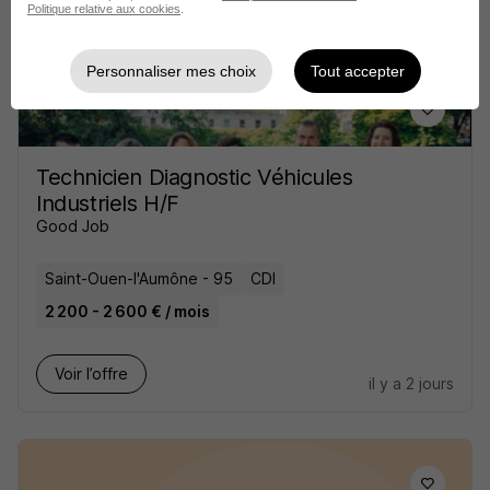
il y a 2 jours
Politique relative aux cookies
.
Personnaliser mes choix
Tout accepter
Technicien Diagnostic Véhicules
Industriels H/F
Good Job
Saint-Ouen-l'Aumône - 95
CDI
2 200 - 2 600 € / mois
Voir l’offre
il y a 2 jours