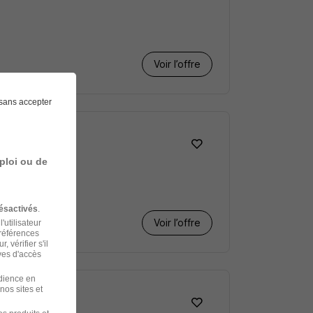
Voir l’offre
sans accepter
ploi ou de
ésactivés
.
Voir l’offre
'utilisateur
préférences
 vérifier s'il
ves d'accès
udience en
nos sites et