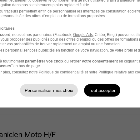
ettent également d’observer le comportement de nos utilisateurs afin d'améliorer no
érim
igation dans nos sites beaucoup plus rapide et fluide.
u traceurs permettent enfin de personnaliser les interfaces de consultation et d'eff
15e - 75
Intérim
13 - 16 € / heure
6 mois
personnalisée des offres d'emploi ou de formations proposées.
icitaires
 jour
accord
, nous et nos partenaires (Facebook,
Google Ads
, Critéo, Bing,) pouvons util
 vous proposer des publicités pour des offres d’emploi ou des offres de formations
ter vos probabilités de trouver rapidement un emploi ou une formation.
es personnalisent ces publicités en fonction de votre navigation, de votre profil et 
à tout moment
paramétrer vos choix
ou
retirer votre consentement
en cliquant s
nicien Moto H/F
raceurs
" en bas de page.
erim
r plus, consultez notre
Politique de confidentialité
et notre
Politique relative aux co
lle - 13
Intérim
2 200 - 2 800 € / mois
Personnaliser mes choix
Tout accepter
 jour
nicien Moto H/F