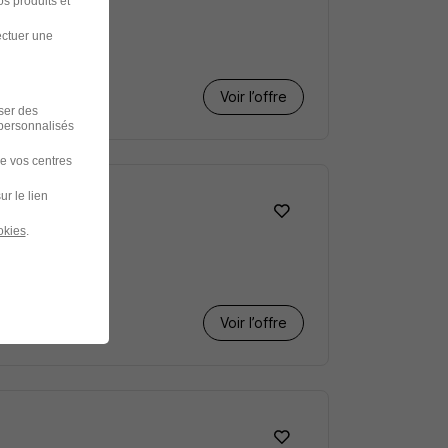
s produits et
ectuer une
Voir l’offre
iser des
 personnalisés
de vos centres
ur le lien
okies
.
Voir l’offre