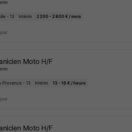
erim
lle - 13
Intérim
2 200 - 2 800 € / mois
 jour
nicien Moto H/F
erim
n-Provence - 13
Intérim
13 - 16 € / heure
 jour
nicien Moto H/F