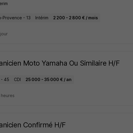
erim
n-Provence - 13
Intérim
2 200 - 2 800 € / mois
 jour
nicien Moto Yamaha Ou Similaire H/F
 - 45
CDI
25 000 - 35 000 € / an
5 heures
nicien Confirmé H/F