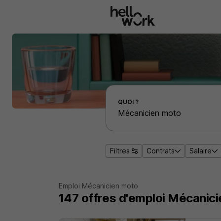
Aller au contenu principal
Effectuer une recherche d'emploi par localité
QUOI ?
Filtres
Contrats
Salaire
Emploi Mécanicien moto
147
offres d'emploi
Mécanici