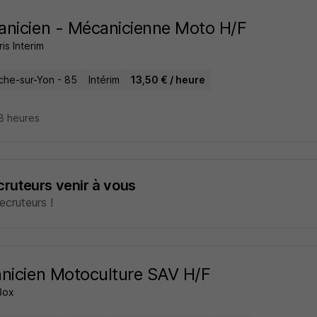
nicien - Mécanicienne Moto H/F
s Interim
che-sur-Yon - 85
Intérim
13,50 € / heure
18 heures
ecruteurs venir à vous
cruteurs !
nicien Motoculture SAV H/F
Box