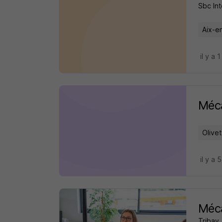
Sbc Int
Aix-e
il y a 1
Méca
Olivet
il y a 
Méca
Tribay