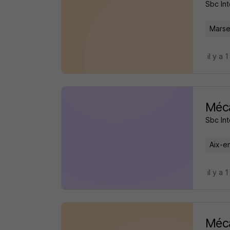
Sbc Int
Marsei
il y a 1
Méca
Sbc Int
Aix-e
il y a 1
Méca