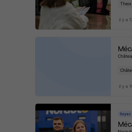
Theix
il y a 
Méca
Châtea
Châte
il y a 
Soyez 
Méca
Noraut