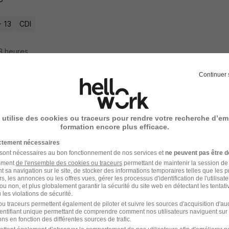
- 13
CDI
13 heures
Continuer 
nicien Pneumatique H/F
Super recruteur
 utilise des cookies ou traceurs pour rendre votre recherche d’em
formation encore plus efficace.
-Julien-en-Genevois - 74
Intérim
12,45 € / heure
ictement nécessaires
 sont nécessaires au bon fonctionnement de nos services et
ne peuvent pas être d
amment
de l'ensemble des cookies ou traceurs
permettant de maintenir la session de l
19 heures
t sa navigation sur le site, de stocker des informations temporaires telles que les 
rs, les annonces ou les offres vues, gérer les processus d'identification de l'utilisateur,
ou non, et plus globalement garantir la sécurité du site web en détectant les tentati
les violations de sécurité.
u traceurs permettent également de piloter et suivre les sources d'acquisition d'a
identifiant unique permettant de comprendre comment nos utilisateurs naviguent sur 
nicien Moto H/F
ns en fonction des différentes sources de trafic.