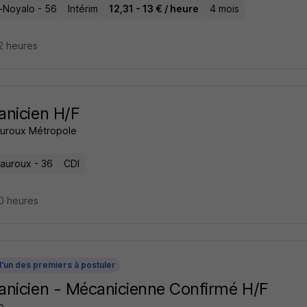
-Noyalo - 56
Intérim
12,31 - 13 € / heure
4 mois
12 heures
nicien H/F
uroux Métropole
auroux - 36
CDI
10 heures
l'un des premiers à postuler
nicien - Mécanicienne Confirmé H/F
o