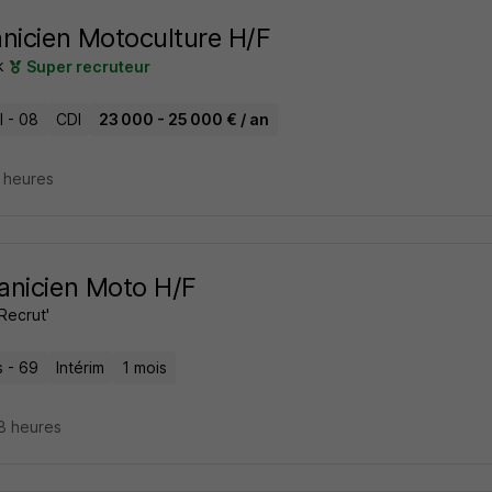
nicien Motoculture H/F
k
Super recruteur
l - 08
CDI
23 000 - 25 000 € / an
5 heures
nicien Moto H/F
Recrut'
s - 69
Intérim
1 mois
18 heures