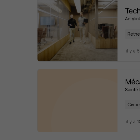
Tech
Actylin
Rethe
il y a 
Méca
Sainté 
Givor
il y a 