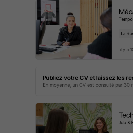
Méca
Tempori
La Ro
il y a 
Publiez votre CV et laissez les r
En moyenne, un CV est consulté par 30 re
Tech
Job & 