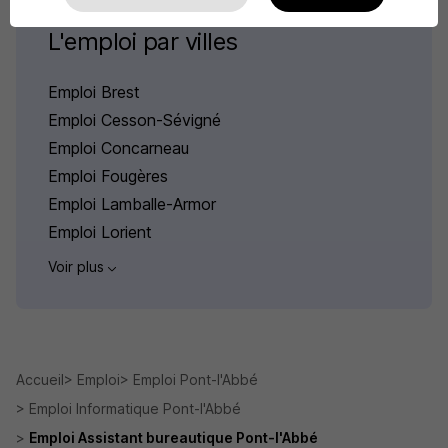
L'emploi par villes
Emploi Brest
Emploi Cesson-Sévigné
Emploi Concarneau
Emploi Fougères
Emploi Lamballe-Armor
Emploi Lorient
Voir plus
Accueil
Emploi
Emploi Pont-l'Abbé
Emploi Informatique Pont-l'Abbé
Emploi Assistant bureautique Pont-l'Abbé