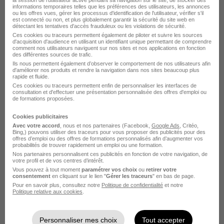
la session de l'utilisateur active pendant sa navigation sur le site, de stocker des
informations temporaires telles que les préférences des utilisateurs, les annonces
Emploi Chef de projet informatique
ou les offres vues, gérer les processus d'identification de l'utilisateur, vérifier s'il
est connecté ou non, et plus globalement garantir la sécurité du site web en
Emploi Développeur
détectant les tentatives d'accès frauduleux ou les violations de sécurité.
Ces cookies ou traceurs permettent également de piloter et suivre les sources
Emploi Développeur Java
d'acquisition d'audience en utilisant un identifiant unique permettant de comprendre
comment nos utilisateurs naviguent sur nos sites et nos applications en fonction
Emploi DevOps
des différentes sources de trafic.
Ils nous permettent également d’observer le comportement de nos utilisateurs afin
Voir plus
d'améliorer nos produits et rendre la navigation dans nos sites beaucoup plus
rapide et fluide.
Ces cookies ou traceurs permettent enfin de personnaliser les interfaces de
consultation et d'effectuer une présentation personnalisée des offres d'emploi ou
de formations proposées.
Cookies publicitaires
Avec votre accord
, nous et nos partenaires (Facebook,
Google Ads
, Critéo,
L'emploi par ville autour de
Bing,) pouvons utiliser des traceurs pour vous proposer des publicités pour des
offres d’emploi ou des offres de formations personnalisés afin d’augmenter vos
probabilités de trouver rapidement un emploi ou une formation.
Pont-l'Abbé
Nos partenaires personnalisent ces publicités en fonction de votre navigation, de
votre profil et de vos centres d’intérêt.
Vous pouvez à tout moment
paramétrer vos choix
ou
retirer votre
Parcourir toutes les offres de Assistant bureautique
consentement
en cliquant sur le lien "
Gérer les traceurs
" en bas de page.
Pour en savoir plus, consultez notre
Politique de confidentialité
et notre
Politique relative aux cookies
.
Personnaliser mes choix
Tout accepter