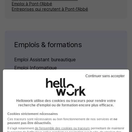
Emploi à Pont-l'Abbé
Entreprises qui recrutent à Pont-l'Abbé
Emplois & formations
Emploi Assistant bureautique
Emploi Informatique
Continuer sans accepter
Hellowork utilise des cookies ou traceurs pour rendre votre
L'emploi par métier
recherche d’emploi ou de formation encore plus efficace.
Cookies strictement nécessaires
Ces traceurs sont nécessaires au bon fonctionnement de nos services et
ne
Emploi Adjoint technique
peuvent pas être désactivés
.
Il s'agit notamment
de l'ensemble des cookies ou traceurs
permettant de maintenir
Emploi Administrateur des systèmes et réseaux