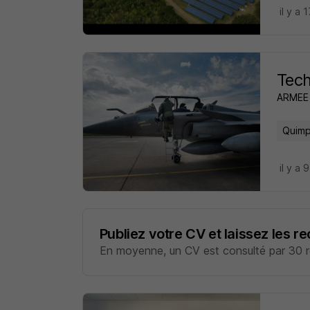
il y a 
Tech
ARMEE 
Quimp
il y a 
Publiez votre CV et laissez les r
En moyenne, un CV est consulté par 30 re