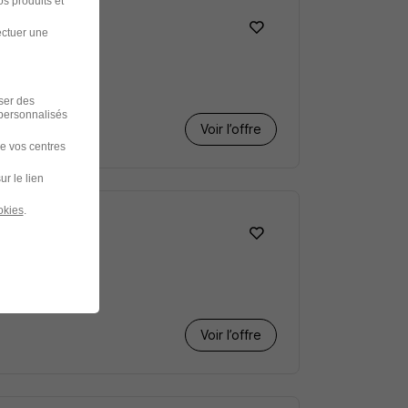
s produits et
ectuer une
iser des
 personnalisés
Voir l’offre
de vos centres
ur le lien
okies
.
t H/F
Voir l’offre