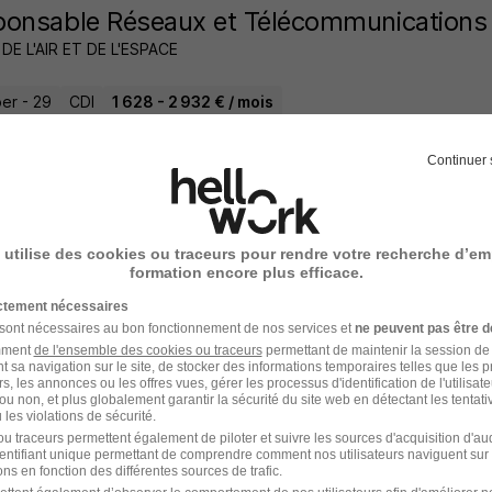
onsable Réseaux et Télécommunications
DE L'AIR ET DE L'ESPACE
er - 29
CDI
1 628 - 2 932 € / mois
2 jours
Continuer 
 utilise des cookies ou traceurs pour rendre votre recherche d’em
nieur DevOps H/F
formation encore plus efficace.
r Rennes
ictement nécessaires
 sont nécessaires au bon fonctionnement de nos services et
ne peuvent pas être d
er - 29
CDI
40 000 - 50 000 € / an
amment
de l'ensemble des cookies ou traceurs
permettant de maintenir la session de l
t sa navigation sur le site, de stocker des informations temporaires telles que les 
rs, les annonces ou les offres vues, gérer les processus d'identification de l'utilisateur,
ou non, et plus globalement garantir la sécurité du site web en détectant les tentati
3 jours
les violations de sécurité.
u traceurs permettent également de piloter et suivre les sources d'acquisition d'a
identifiant unique permettant de comprendre comment nos utilisateurs naviguent sur 
ns en fonction des différentes sources de trafic.