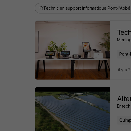
Technicien support informatique Pont-l'Abbé
Tech
Menlo
Pont-
il y a 
Alte
Entech
Quimp