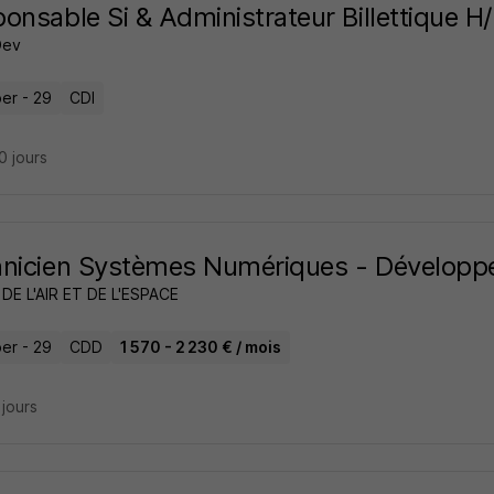
onsable Si & Administrateur Billettique H
Dev
er - 29
CDI
20 jours
nicien Systèmes Numériques - Développe
DE L'AIR ET DE L'ESPACE
er - 29
CDD
1 570 - 2 230 € / mois
2 jours