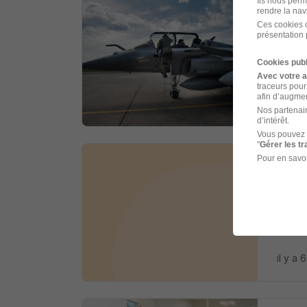
Ils nous perm
rendre la nav
Tec
Ces cookies o
ARMEE 
présentation 
Cookies publ
Quimp
Avec votre 
traceurs pour
afin d’augmen
il y a 
Nos partenair
d’intérêt.
Vous pouvez 
"
Gérer les t
Pour en savoi
Dire
Dsiacti
Quimp
il y a 