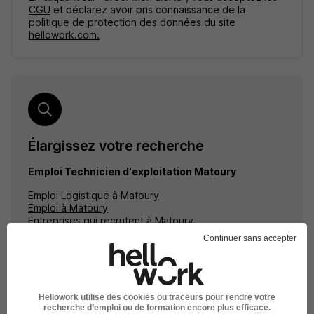
CGU
et déclarez avoir pris connaissance de la
politique de protection des données du site
hellowork.com.
Élargissez votre recherche
Emploi Technicien d'exploitation Matoury
Emploi Logistique à Matoury
Emploi à Matoury
Entreprises qui recrutent à Matoury
Continuer sans accepter
Hellowork utilise des cookies ou traceurs pour rendre votre
Emplois & formations
recherche d’emploi ou de formation encore plus efficace.