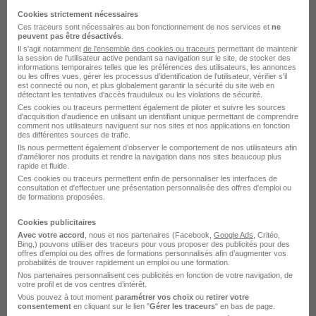
Cookies strictement nécessaires
Emploi Technicien d'exploitation
Ces traceurs sont nécessaires au bon fonctionnement de nos services et
ne
peuvent pas être désactivés
.
Emploi Logistique
Il s'agit notamment
de l'ensemble des cookies ou traceurs
permettant de maintenir
la session de l'utilisateur active pendant sa navigation sur le site, de stocker des
Emploi Technicien d'exploitation Guyane
informations temporaires telles que les préférences des utilisateurs, les annonces
ou les offres vues, gérer les processus d'identification de l'utilisateur, vérifier s'il
est connecté ou non, et plus globalement garantir la sécurité du site web en
détectant les tentatives d'accès frauduleux ou les violations de sécurité.
Ces cookies ou traceurs permettent également de piloter et suivre les sources
d'acquisition d'audience en utilisant un identifiant unique permettant de comprendre
comment nos utilisateurs naviguent sur nos sites et nos applications en fonction
des différentes sources de trafic.
Ils nous permettent également d’observer le comportement de nos utilisateurs afin
L'emploi par métier à Matoury
d'améliorer nos produits et rendre la navigation dans nos sites beaucoup plus
rapide et fluide.
dans le domaine Logistique
Ces cookies ou traceurs permettent enfin de personnaliser les interfaces de
consultation et d'effectuer une présentation personnalisée des offres d'emploi ou
de formations proposées.
Emploi Agent d'exploitation Matoury
Cookies publicitaires
Avec votre accord
, nous et nos partenaires (Facebook,
Google Ads
, Critéo,
Emploi Agent de planification Matoury
Bing,) pouvons utiliser des traceurs pour vous proposer des publicités pour des
offres d’emploi ou des offres de formations personnalisés afin d’augmenter vos
Emploi Ingénieur Matoury
probabilités de trouver rapidement un emploi ou une formation.
Nos partenaires personnalisent ces publicités en fonction de votre navigation, de
Emploi Magasinier Matoury
votre profil et de vos centres d’intérêt.
Emploi Technicien logistique Matoury
Vous pouvez à tout moment
paramétrer vos choix
ou
retirer votre
consentement
en cliquant sur le lien "
Gérer les traceurs
" en bas de page.