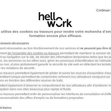
Continuer 
nicien Conception Routière - Offre 1381 H
ement Meurthe et Moselle
 utilise des cookies ou traceurs pour rendre votre recherche d’em
formation encore plus efficace.
 - 54
CDI
Temps partiel
ictement nécessaires
offre n’est plus disponible depuis le 23/04/26
 sont nécessaires au bon fonctionnement de nos services et
ne peuvent pas être d
amment
de l'ensemble des cookies ou traceurs
permettant de maintenir la session de l
t sa navigation sur le site, de stocker des informations temporaires telles que les 
rs, les annonces ou les offres vues, gérer les processus d'identification de l'utilisateur,
ou non, et plus globalement garantir la sécurité du site web en détectant les tentati
les violations de sécurité.
nicien Conception Routière - Offre 1381 
u traceurs permettent également de piloter et suivre les sources d'acquisition d'a
identifiant unique permettant de comprendre comment nos utilisateurs naviguent sur 
the et Moselle H/F
ns en fonction des différentes sources de trafic.
ettent également d’observer le comportement de nos utilisateurs afin d'améliorer no
ls départementaux
igation dans nos sites beaucoup plus rapide et fluide.
u traceurs permettent enfin de personnaliser les interfaces de consultation et d'eff
 - 54
Fonctionnaire
Temps partiel
personnalisée des offres d'emploi ou de formations proposées.
offre n’est plus disponible depuis le 26/04/26
icitaires