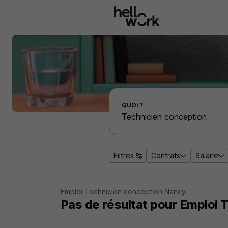
Aller au contenu principal
Effectuer une recherche d'emploi par localité
QUOI ?
Filtres
Contrats
Salaire
Emploi Technicien conception Nancy
Pas de résultat pour Emploi 