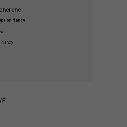
echerche
eption Nancy
cy
à Nancy
/F