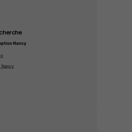
echerche
eption Nancy
cy
à Nancy