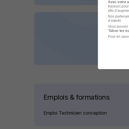
Avec votre 
traceurs pour
afin d’augmen
Nos partenair
d’intérêt.
Tech
Vous pouvez 
Départ
"
Gérer les t
Pour en savoi
Nancy
Cette 
Emplois & formations
Emploi Technicien conception