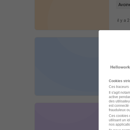
Avoin
il y a 
Sou
Crit
Hellowork
Chino
Cookies str
il y a 
Ces traceurs
Il s'agit not
active pendan
des utilisateu
est connecté 
frauduleux ou 
Soud
Ces cookies o
utilisant un 
PROM
nos applicatio