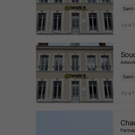
Saint-
il y a 1
Sou
Adwork
Saint-
il y a 1
Chau
Partnai