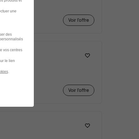
s produits et
ectuer une
Voir l’offre
iser des
 personnalisés
de vos centres
ur le lien
okies
.
Voir l’offre