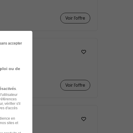
Voir l’offre
sans accepter
ploi ou de
Voir l’offre
ésactivés
.
'utilisateur
préférences
 vérifier s'il
ves d'accès
udience en
nos sites et