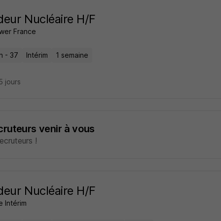
eur Nucléaire H/F
wer France
n - 37
Intérim
1 semaine
15 jours
ecruteurs venir à vous
cruteurs !
eur Nucléaire H/F
e Intérim