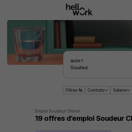
Aller au contenu principal
Effectuer une recherche d'emploi par localité
QUOI ?
Filtres
Contrats
Salaire
Emploi Soudeur Chinon
19
offres d'emploi
Soudeur C