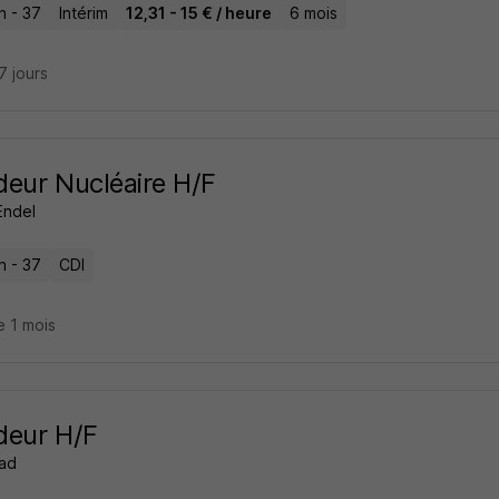
n - 37
Intérim
12,31 - 15 € / heure
6 mois
27 jours
eur Nucléaire H/F
Endel
n - 37
CDI
e 1 mois
deur H/F
ad