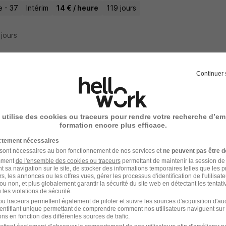
e - 37
Intérim
14 € / heure
119 jours
2 jours
Continuer 
deur H/F
 utilise des cookies ou traceurs pour rendre votre recherche d’em
n - 37
CDI
12,31 - 14 € / heure
formation encore plus efficace.
ictement nécessaires
14 jours
 sont nécessaires au bon fonctionnement de nos services et
ne peuvent pas être d
amment
de l'ensemble des cookies ou traceurs
permettant de maintenir la session de l
t sa navigation sur le site, de stocker des informations temporaires telles que les 
rs, les annonces ou les offres vues, gérer les processus d'identification de l'utilisateur,
ou non, et plus globalement garantir la sécurité du site web en détectant les tentati
les violations de sécurité.
eur TIG H/F
u traceurs permettent également de piloter et suivre les sources d'acquisition d'a
identifiant unique permettant de comprendre comment nos utilisateurs naviguent sur 
AN
ns en fonction des différentes sources de trafic.