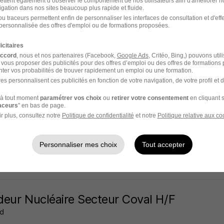
ettent également d’observer le comportement de nos utilisateurs afin d'améliorer no
igation dans nos sites beaucoup plus rapide et fluide.
n - 37
Intérim
12,31 € / heure
1 mois
u traceurs permettent enfin de personnaliser les interfaces de consultation et d'eff
personnalisée des offres d'emploi ou de formations proposées.
16 jours
icitaires
accord
, nous et nos partenaires (Facebook,
Google Ads
, Critéo, Bing,) pouvons util
 vous proposer des publicités pour des offres d’emploi ou des offres de formations
ter vos probabilités de trouver rapidement un emploi ou une formation.
es personnalisent ces publicités en fonction de votre navigation, de votre profil et 
eur TIG Acier H/F
à tout moment
paramétrer vos choix
ou
retirer votre consentement
en cliquant s
wer France
raceurs
" en bas de page.
r plus, consultez notre
Politique de confidentialité
et notre
Politique relative aux co
n - 37
Intérim
1 mois
Personnaliser mes choix
Tout accepter
16 jours
eur Nucléaire Secteur Coval H/F
d