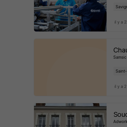
Savig
il y a 
Chau
Samsic
Saint-
il y a 
Soud
Adwork