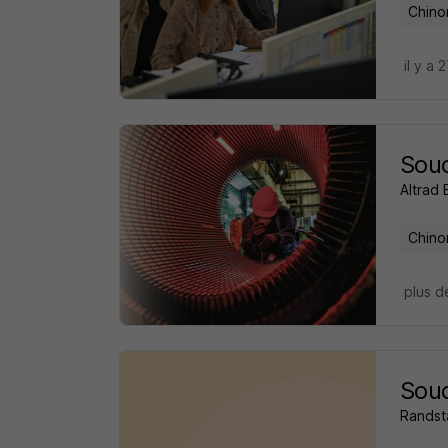
Chino
il y a 
Soud
Altrad 
Chino
plus d
Sou
Randst