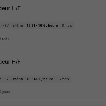
deur H/F
n - 37
Intérim
12,31 - 16 € / heure
6 mois
13 jours
deur H/F
n - 37
Intérim
13 - 14 € / heure
18 mois
14 jours