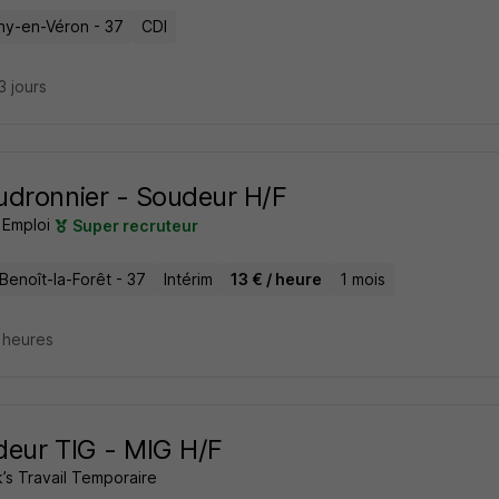
ny-en-Véron - 37
CDI
23 jours
dronnier - Soudeur H/F
 Emploi
Super recruteur
Benoît-la-Forêt - 37
Intérim
13 € / heure
1 mois
2 heures
eur TIG - MIG H/F
’s Travail Temporaire