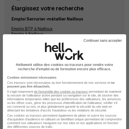
Élargissez votre recherche
Emploi Serrurier-métallier Nailloux
Emploi BTP à Nailloux
Emploi à Nailloux
Entreprises qui recrutent à Nailloux
Continuer sans accepter
Hellowork utilise des cookies ou traceurs pour rendre votre
recherche d’emploi ou de formation encore plus efficace.
Emplois & formations
Cookies strictement nécessaires
Ces traceurs sont nécessaires au bon fonctionnement de nos services et
ne
peuvent pas être désactivés
.
Emploi Serrurier-métallier
Il s'agit notamment
de l'ensemble des cookies ou traceurs
permettant de maintenir
la session de l'utilisateur active pendant sa navigation sur le site, de stocker des
Emploi BTP
informations temporaires telles que les préférences des utilisateurs, les annonces
ou les offres vues, gérer les processus d'identification de l'utilisateur, vérifier s'il
est connecté ou non, et plus globalement garantir la sécurité du site web en
détectant les tentatives d'accès frauduleux ou les violations de sécurité.
Ces cookies ou traceurs permettent également de piloter et suivre les sources
d'acquisition d'audience en utilisant un identifiant unique permettant de comprendre
comment nos utilisateurs naviguent sur nos sites et nos applications en fonction
des différentes sources de trafic.