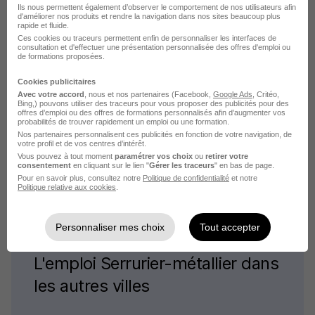
Ils nous permettent également d’observer le comportement de nos utilisateurs afin
L'emploi par métier
d'améliorer nos produits et rendre la navigation dans nos sites beaucoup plus
rapide et fluide.
Ces cookies ou traceurs permettent enfin de personnaliser les interfaces de
consultation et d'effectuer une présentation personnalisée des offres d'emploi ou
Emploi Coffreur bancheur
de formations proposées.
Emploi Conducteur d'engins
Cookies publicitaires
Emploi Couvreur
Avec votre accord
, nous et nos partenaires (Facebook,
Google Ads
, Critéo,
Bing,) pouvons utiliser des traceurs pour vous proposer des publicités pour des
Emploi Electricien
offres d’emploi ou des offres de formations personnalisés afin d’augmenter vos
probabilités de trouver rapidement un emploi ou une formation.
Emploi Maçon
Nos partenaires personnalisent ces publicités en fonction de votre navigation, de
votre profil et de vos centres d’intérêt.
Emploi Maçon VRD
Vous pouvez à tout moment
paramétrer vos choix
ou
retirer votre
consentement
en cliquant sur le lien "
Gérer les traceurs
" en bas de page.
Voir plus
Pour en savoir plus, consultez notre
Politique de confidentialité
et notre
Politique relative aux cookies
.
Personnaliser mes choix
Tout accepter
L'emploi Serrurier-métallier dans
les autres villes