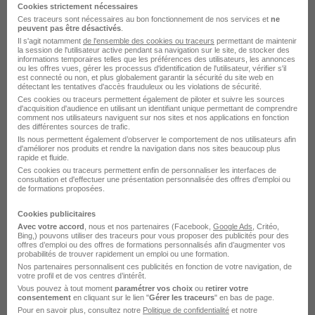
Cookies strictement nécessaires
Cette entreprise souhaite rester anonyme
Ces traceurs sont nécessaires au bon fonctionnement de nos services et
ne
peuvent pas être désactivés
.
Il s'agit notamment
de l'ensemble des cookies ou traceurs
permettant de maintenir
Saint-Denis - Garges-lès-Gonesse
CDI
la session de l'utilisateur active pendant sa navigation sur le site, de stocker des
informations temporaires telles que les préférences des utilisateurs, les annonces
30 000 - 45 000 € / an
ou les offres vues, gérer les processus d'identification de l'utilisateur, vérifier s'il
est connecté ou non, et plus globalement garantir la sécurité du site web en
détectant les tentatives d'accès frauduleux ou les violations de sécurité.
Ces cookies ou traceurs permettent également de piloter et suivre les sources
Voir l’offre
d'acquisition d'audience en utilisant un identifiant unique permettant de comprendre
il y a 2 jours
comment nos utilisateurs naviguent sur nos sites et nos applications en fonction
des différentes sources de trafic.
Ils nous permettent également d’observer le comportement de nos utilisateurs afin
d'améliorer nos produits et rendre la navigation dans nos sites beaucoup plus
rapide et fluide.
Ces cookies ou traceurs permettent enfin de personnaliser les interfaces de
consultation et d'effectuer une présentation personnalisée des offres d'emploi ou
de formations proposées.
Cookies publicitaires
Ingénieur Chargé·e de Recherche
Avec votre accord
, nous et nos partenaires (Facebook,
Google Ads
, Critéo,
Scientifique H/F
Bing,) pouvons utiliser des traceurs pour vous proposer des publicités pour des
offres d’emploi ou des offres de formations personnalisés afin d’augmenter vos
Ecole supérieure de physique et de chimie
probabilités de trouver rapidement un emploi ou une formation.
industrielles de la Ville de Paris
Nos partenaires personnalisent ces publicités en fonction de votre navigation, de
votre profil et de vos centres d’intérêt.
Vous pouvez à tout moment
paramétrer vos choix
ou
retirer votre
Paris 5e - 75
Fonctionnaire
consentement
en cliquant sur le lien "
Gérer les traceurs
" en bas de page.
Pour en savoir plus, consultez notre
Politique de confidentialité
et notre