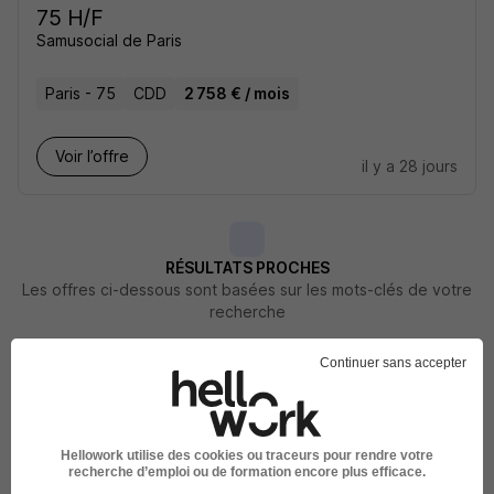
75 H/F
Samusocial de Paris
Paris - 75
CDD
2 758 € / mois
Voir l’offre
il y a 28 jours
RÉSULTATS PROCHES
Les offres ci-dessous sont basées sur les mots-clés de votre
recherche
Continuer sans accepter
Hellowork utilise des cookies ou traceurs pour rendre votre
Responsable de Stock - Audiovisuel
recherche d’emploi ou de formation encore plus efficace.
H/F