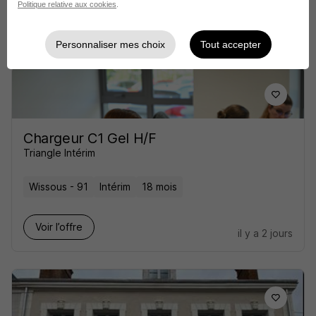
Politique relative aux cookies
.
Voir l’offre
il y a 1 jour
Personnaliser mes choix
Tout accepter
Chargeur C1 Gel H/F
Triangle Intérim
Wissous - 91
Intérim
18 mois
Voir l’offre
il y a 2 jours