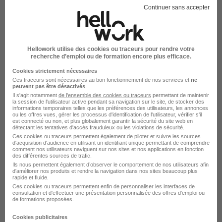
Continuer sans accepter
Encadrant Technique H/F
Association de Prefiguration Regie de te
Hellowork utilise des cookies ou traceurs pour rendre votre
recherche d’emploi ou de formation encore plus efficace.
Saint-Laurent-du-Maroni - 973
CDD
Temps partiel
Cookies strictement nécessaires
Ces traceurs sont nécessaires au bon fonctionnement de nos services et
ne
peuvent pas être désactivés
.
Cette offre n’est plus disponible depuis le 29/07/26
Il s'agit notamment
de l'ensemble des cookies ou traceurs
permettant de maintenir
la session de l'utilisateur active pendant sa navigation sur le site, de stocker des
informations temporaires telles que les préférences des utilisateurs, les annonces
ou les offres vues, gérer les processus d'identification de l'utilisateur, vérifier s'il
est connecté ou non, et plus globalement garantir la sécurité du site web en
détectant les tentatives d'accès frauduleux ou les violations de sécurité.
Ces cookies ou traceurs permettent également de piloter et suivre les sources
d'acquisition d'audience en utilisant un identifiant unique permettant de comprendre
comment nos utilisateurs naviguent sur nos sites et nos applications en fonction
des différentes sources de trafic.
Encadrant Technique H/F
Ils nous permettent également d’observer le comportement de nos utilisateurs afin
d'améliorer nos produits et rendre la navigation dans nos sites beaucoup plus
Association de Prefiguration Regie de te
rapide et fluide.
Ces cookies ou traceurs permettent enfin de personnaliser les interfaces de
consultation et d'effectuer une présentation personnalisée des offres d'emploi ou
Saint-Laurent-du-Maroni - 973
CDD
Temps partiel
de formations proposées.
Cookies publicitaires
Cette offre n’est plus disponible depuis le 29/07/26