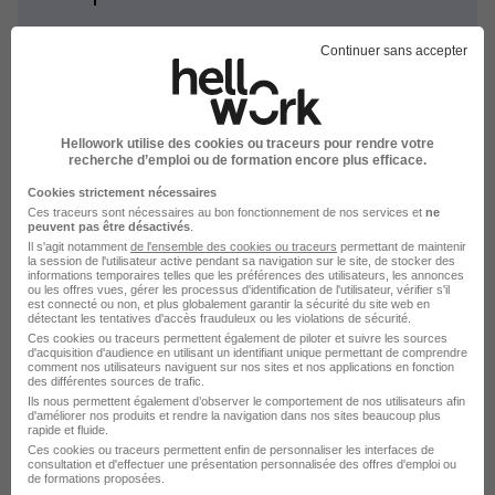
Emploi Responsable d'institut de beauté
Continuer sans accepter
Emploi Beauté
Hellowork utilise des cookies ou traceurs pour rendre votre
recherche d’emploi ou de formation encore plus efficace.
Cookies strictement nécessaires
Ces traceurs sont nécessaires au bon fonctionnement de nos services et
ne
L'emploi par métier à Alès dans
peuvent pas être désactivés
.
Il s'agit notamment
de l'ensemble des cookies ou traceurs
permettant de maintenir
le domaine Beauté
la session de l'utilisateur active pendant sa navigation sur le site, de stocker des
informations temporaires telles que les préférences des utilisateurs, les annonces
ou les offres vues, gérer les processus d'identification de l'utilisateur, vérifier s'il
est connecté ou non, et plus globalement garantir la sécurité du site web en
Emploi Esthéticienne Alès
détectant les tentatives d'accès frauduleux ou les violations de sécurité.
Ces cookies ou traceurs permettent également de piloter et suivre les sources
Emploi SPA praticien Alès
d'acquisition d'audience en utilisant un identifiant unique permettant de comprendre
comment nos utilisateurs naviguent sur nos sites et nos applications en fonction
des différentes sources de trafic.
Ils nous permettent également d’observer le comportement de nos utilisateurs afin
d'améliorer nos produits et rendre la navigation dans nos sites beaucoup plus
rapide et fluide.
Ces cookies ou traceurs permettent enfin de personnaliser les interfaces de
consultation et d'effectuer une présentation personnalisée des offres d'emploi ou
de formations proposées.
L'emploi par métier