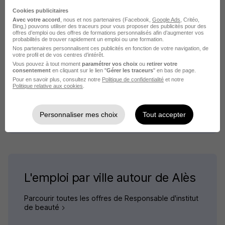
Cookies publicitaires
Avec votre accord
, nous et nos partenaires (Facebook,
Google Ads
, Critéo,
Emploi Animateur beauté
Bing,) pouvons utiliser des traceurs pour vous proposer des publicités pour des
offres d’emploi ou des offres de formations personnalisés afin d’augmenter vos
Emploi Conseillère beauté
probabilités de trouver rapidement un emploi ou une formation.
Nos partenaires personnalisent ces publicités en fonction de votre navigation, de
Emploi Directeur SPA
votre profil et de vos centres d’intérêt.
Vous pouvez à tout moment
paramétrer vos choix
ou
retirer votre
Emploi Esthéticienne
consentement
en cliquant sur le lien "
Gérer les traceurs
" en bas de page.
Pour en savoir plus, consultez notre
Politique de confidentialité
et notre
Emploi Formateur esthétique
Politique relative aux cookies
.
Emploi Manucure
Voir plus
Personnaliser mes choix
Tout accepter
L'emploi par ville autour de Alès
Parcourir toutes les offres de Responsable d'institut
de beauté