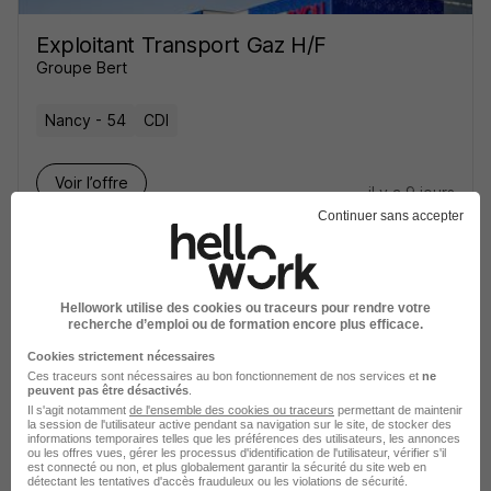
Exploitant Transport Gaz H/F
Groupe Bert
Nancy - 54
CDI
Voir l’offre
il y a 9 jours
Continuer sans accepter
Hellowork utilise des cookies ou traceurs pour rendre votre
recherche d’emploi ou de formation encore plus efficace.
Exploitant Régulateur - Alternance
Cookies strictement nécessaires
Ces traceurs sont nécessaires au bon fonctionnement de nos services et
ne
H/F
peuvent pas être désactivés
.
ISTELI
Il s'agit notamment
de l'ensemble des cookies ou traceurs
permettant de maintenir
la session de l'utilisateur active pendant sa navigation sur le site, de stocker des
informations temporaires telles que les préférences des utilisateurs, les annonces
ou les offres vues, gérer les processus d'identification de l'utilisateur, vérifier s'il
Jarville-la-Malgrange - 54
Alternance
est connecté ou non, et plus globalement garantir la sécurité du site web en
détectant les tentatives d'accès frauduleux ou les violations de sécurité.