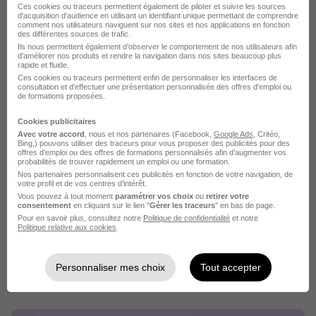
504,10 - 1 867,02 € / mois
Ces cookies ou traceurs permettent également de piloter et suivre les sources
d'acquisition d'audience en utilisant un identifiant unique permettant de comprendre
comment nos utilisateurs naviguent sur nos sites et nos applications en fonction
des différentes sources de trafic.
Voir l’offre
Ils nous permettent également d’observer le comportement de nos utilisateurs afin
il y a 10 jours
d'améliorer nos produits et rendre la navigation dans nos sites beaucoup plus
rapide et fluide.
Ces cookies ou traceurs permettent enfin de personnaliser les interfaces de
consultation et d'effectuer une présentation personnalisée des offres d'emploi ou
de formations proposées.
Cookies publicitaires
Avec votre accord
, nous et nos partenaires (Facebook,
Google Ads
, Critéo,
Bing,) pouvons utiliser des traceurs pour vous proposer des publicités pour des
offres d’emploi ou des offres de formations personnalisés afin d’augmenter vos
Alternance - Exploitant Transport H/F
probabilités de trouver rapidement un emploi ou une formation.
ISTELI
Nos partenaires personnalisent ces publicités en fonction de votre navigation, de
votre profil et de vos centres d’intérêt.
Vous pouvez à tout moment
paramétrer vos choix
ou
retirer votre
Jarville-la-Malgrange - 54
Alternance
consentement
en cliquant sur le lien "
Gérer les traceurs
" en bas de page.
Pour en savoir plus, consultez notre
Politique de confidentialité
et notre
504,10 - 1 867,02 € / mois
Politique relative aux cookies
.
Voir l’offre
Personnaliser mes choix
Tout accepter
il y a 10 jours