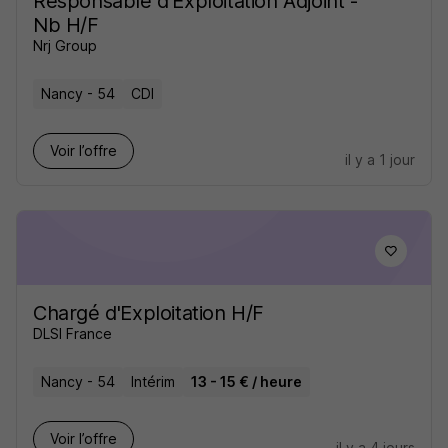
Responsable d'Exploitation Adjoint -
Nb H/F
Nrj Group
Nancy - 54
CDI
Voir l’offre
il y a 1 jour
Chargé d'Exploitation H/F
DLSI France
Nancy - 54
Intérim
13 - 15 € / heure
Voir l’offre
il y a 4 jours