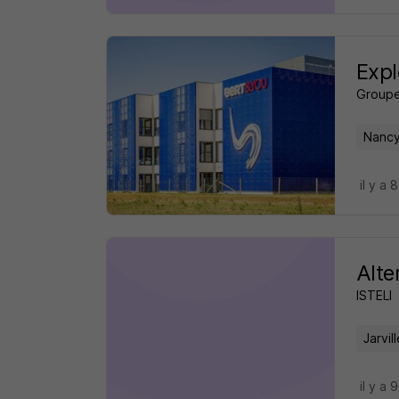
Expl
Groupe
Nancy
il y a 
Alte
ISTELI
Jarvil
il y a 