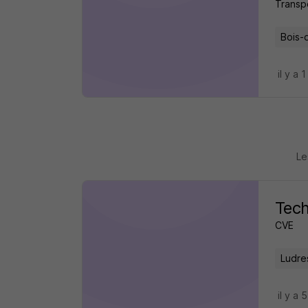
Transpo
Bois-
il y a 1
Le
Tech
CVE
Ludre
il y a 