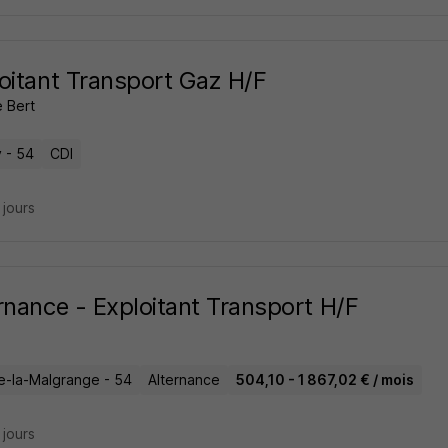
oitant Transport Gaz H/F
 Bert
 - 54
CDI
8 jours
rnance - Exploitant Transport H/F
le-la-Malgrange - 54
Alternance
504,10 - 1 867,02 € / mois
9 jours