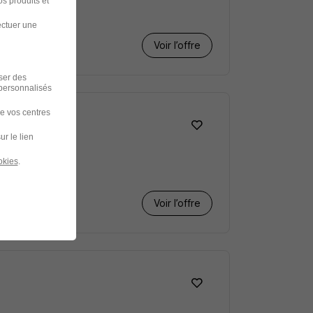
s produits et
2 mois
ectuer une
Voir l’offre
iser des
 personnalisés
de vos centres
ur le lien
okies
.
Voir l’offre