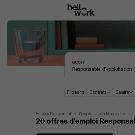
Aller au contenu principal
Effectuer une recherche d'emploi par localité
QUOI ?
Filtres
Contrats
Salaire
Emploi Responsable d'exploitation Maxéville
20
offres d'emploi
Responsabl