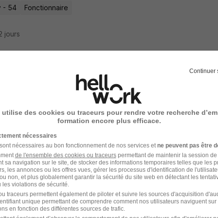
 - 54
Fonctionnaire
12 jours
Continuer 
onsable Exploitation Stockage H/F
 utilise des cookies ou traceurs pour rendre votre recherche d’em
elaincourt - 54
CDI
formation encore plus efficace.
ictement nécessaires
19 jours
 sont nécessaires au bon fonctionnement de nos services et
ne peuvent pas être d
amment
de l'ensemble des cookies ou traceurs
permettant de maintenir la session de l
t sa navigation sur le site, de stocker des informations temporaires telles que les 
rs, les annonces ou les offres vues, gérer les processus d'identification de l'utilisateur,
ou non, et plus globalement garantir la sécurité du site web en détectant les tentati
les violations de sécurité.
onsable d'Exploitation Niveau 1 - Alterna
u traceurs permettent également de piloter et suivre les sources d'acquisition d'a
identifiant unique permettant de comprendre comment nos utilisateurs naviguent sur 
STE
ns en fonction des différentes sources de trafic.