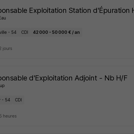
onsable Exploitation Station d'Épuration 
Eau
ille - 54
CDI
42 000 - 50 000 € / an
12 jours
onsable d'Exploitation Adjoint - Nb H/F
oup
 - 54
CDI
15 heures