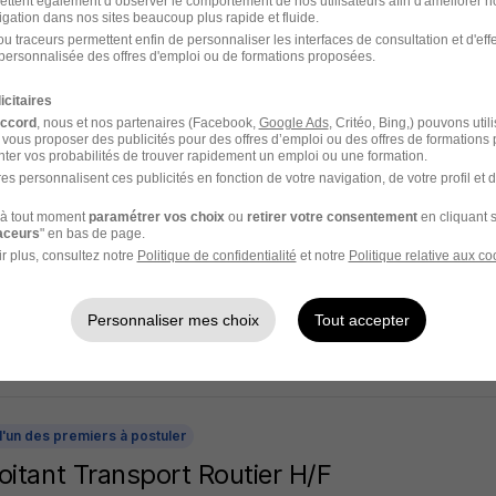
ettent également d’observer le comportement de nos utilisateurs afin d'améliorer no
igation dans nos sites beaucoup plus rapide et fluide.
noy-sur-Moselle - 54
Alternance
492,22 - 1 823,03 € / mois
1
u traceurs permettent enfin de personnaliser les interfaces de consultation et d'eff
personnalisée des offres d'emploi ou de formations proposées.
20 jours
icitaires
accord
, nous et nos partenaires (Facebook,
Google Ads
, Critéo, Bing,) pouvons util
 vous proposer des publicités pour des offres d’emploi ou des offres de formations
ter vos probabilités de trouver rapidement un emploi ou une formation.
es personnalisent ces publicités en fonction de votre navigation, de votre profil et 
onsable d'Exploitation H/F
à tout moment
paramétrer vos choix
ou
retirer votre consentement
en cliquant s
Recyclage et Valorisation des Déchets
raceurs
" en bas de page.
r plus, consultez notre
Politique de confidentialité
et notre
Politique relative aux co
sle-sur-Meurthe - 54
CDI
Personnaliser mes choix
Tout accepter
27 jours
l'un des premiers à postuler
oitant Transport Routier H/F