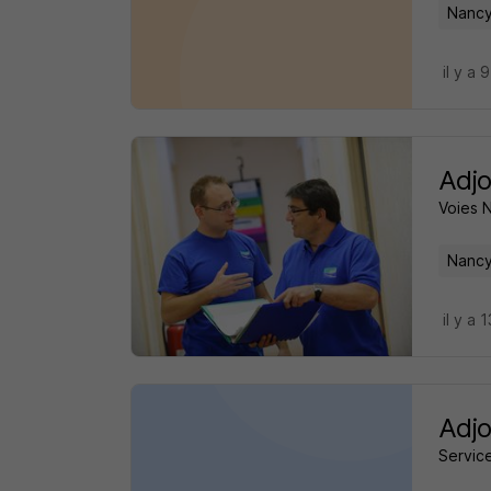
Nancy
il y a 
Adjo
Voies 
Nancy
il y a 
Adjo
Service