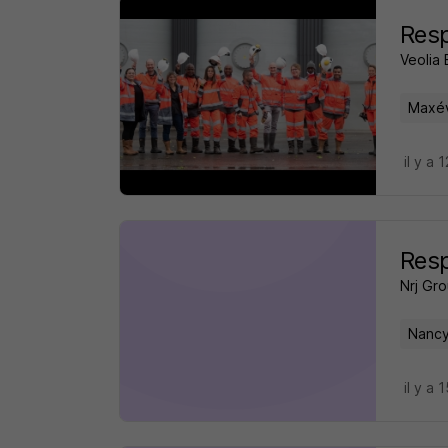
Resp
Veolia 
Maxév
il y a 
Resp
Nrj Gr
Nancy
il y a 