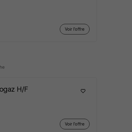
Voir l’offre
che
iogaz H/F
Voir l’offre