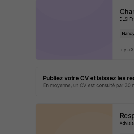
Char
DLSI F
Nancy
il y a 
Publiez votre CV et laissez les r
En moyenne, un CV est consulté par 30 re
Resp
Advisi