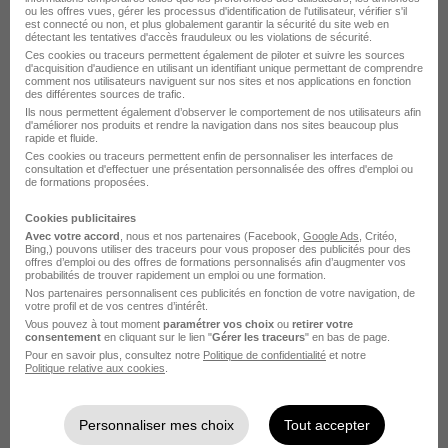
ou les offres vues, gérer les processus d'identification de l'utilisateur, vérifier s'il
H/F
est connecté ou non, et plus globalement garantir la sécurité du site web en
détectant les tentatives d'accès frauduleux ou les violations de sécurité.
Eiffage Energie Systemes - Clevia
Ces cookies ou traceurs permettent également de piloter et suivre les sources
d'acquisition d'audience en utilisant un identifiant unique permettant de comprendre
comment nos utilisateurs naviguent sur nos sites et nos applications en fonction
Rennes - 35
CDI
des différentes sources de trafic.
Ils nous permettent également d’observer le comportement de nos utilisateurs afin
d'améliorer nos produits et rendre la navigation dans nos sites beaucoup plus
rapide et fluide.
Voir l’offre
il y a 1 jour
Ces cookies ou traceurs permettent enfin de personnaliser les interfaces de
consultation et d'effectuer une présentation personnalisée des offres d'emploi ou
de formations proposées.
Cookies publicitaires
Avec votre accord
, nous et nos partenaires (Facebook,
Google Ads
, Critéo,
Bing,) pouvons utiliser des traceurs pour vous proposer des publicités pour des
offres d’emploi ou des offres de formations personnalisés afin d’augmenter vos
probabilités de trouver rapidement un emploi ou une formation.
Nos partenaires personnalisent ces publicités en fonction de votre navigation, de
Responsable d'Affaire CVC Junior H/F
votre profil et de vos centres d’intérêt.
Vous pouvez à tout moment
paramétrer vos choix
ou
retirer votre
Derichebourg Energie
consentement
en cliquant sur le lien "
Gérer les traceurs
" en bas de page.
Pour en savoir plus, consultez notre
Politique de confidentialité
et notre
Politique relative aux cookies
.
Créteil - 94
CDI
40 000 - 50 000 € / an
Personnaliser mes choix
Tout accepter
Voir l’offre
il y a 3 jours