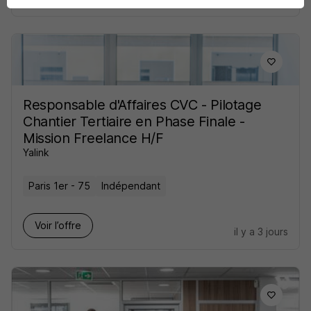
Responsable d'Affaires CVC - Pilotage
Chantier Tertiaire en Phase Finale -
Mission Freelance H/F
Yalink
Paris 1er - 75
Indépendant
Voir l’offre
il y a 3 jours