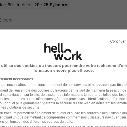
9e - 69
Intérim
20 - 25 € / heure
18 jours
Continuer 
rmier - Puériculteur H/F
Lyon
 utilise des cookies ou traceurs pour rendre votre recherche d’em
- 69
CDI
formation encore plus efficace.
ictement nécessaires
21 jours
 sont nécessaires au bon fonctionnement de nos services et
ne peuvent pas être d
amment
de l'ensemble des cookies ou traceurs
permettant de maintenir la session de l
t sa navigation sur le site, de stocker des informations temporaires telles que les 
rs, les annonces ou les offres vues, gérer les processus d'identification de l'utilisateur,
ou non, et plus globalement garantir la sécurité du site web en détectant les tentati
les violations de sécurité.
rmier - Puériculteur - Stratégie Prévention 
u traceurs permettent également de piloter et suivre les sources d'acquisition d'a
identifiant unique permettant de comprendre comment nos utilisateurs naviguent sur 
fance H/F
ns en fonction des différentes sources de trafic.