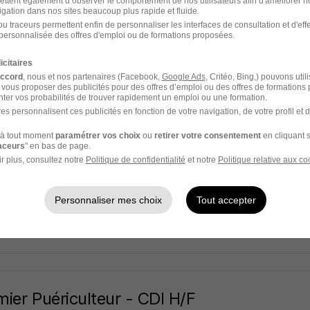
ettent également d’observer le comportement de nos utilisateurs afin d'améliorer no
Lyon
igation dans nos sites beaucoup plus rapide et fluide.
u traceurs permettent enfin de personnaliser les interfaces de consultation et d'eff
personnalisée des offres d'emploi ou de formations proposées.
- 69
CDI
icitaires
25 jours
accord
, nous et nos partenaires (Facebook,
Google Ads
, Critéo, Bing,) pouvons util
 vous proposer des publicités pour des offres d’emploi ou des offres de formations
ter vos probabilités de trouver rapidement un emploi ou une formation.
es personnalisent ces publicités en fonction de votre navigation, de votre profil et 
à tout moment
paramétrer vos choix
ou
retirer votre consentement
en cliquant s
rmier Puériculteur - CDI H/F
raceurs
" en bas de page.
r job Aix
r plus, consultez notre
Politique de confidentialité
et notre
Politique relative aux co
4e - 69
CDI
1 867,02 - 3 800 € / mois
Personnaliser mes choix
Tout accepter
28 jours
rmier Puériculteur - CDI H/F