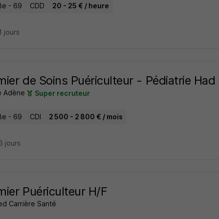
8e - 69
CDD
20 - 25 € / heure
11 jours
rmier de Soins Puériculteur - Pédiatrie Had
e Adène
Super recruteur
8e - 69
CDI
2 500 - 2 800 € / mois
16 jours
rmier Puériculteur H/F
ed Carrière Santé