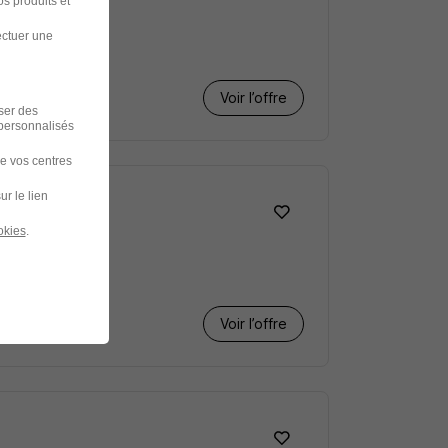
s produits et
ectuer une
Voir l’offre
iser des
 personnalisés
de vos centres
ur le lien
okies
.
Voir l’offre