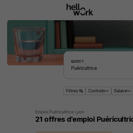
Aller au contenu principal
Effectuer une recherche d'emploi par localité
QUOI ?
Filtres
Contrats
Salaire
Emploi Puéricultrice Lyon
21
offres d'emploi
Puéricultr