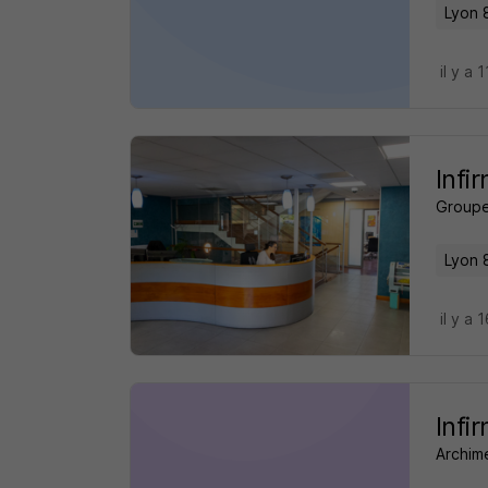
Lyon 
il y a 
Infi
Group
Lyon 
il y a 
Infi
Archim