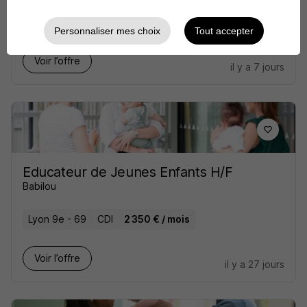
Lyon 6e - 69
CDI
Personnaliser mes choix
Tout accepter
Voir l’offre
il y a 7 jours
Educateur de Jeunes Enfants H/F
Babilou
Lyon 9e - 69
CDI
2 350 € / mois
Voir l’offre
il y a 27 jours