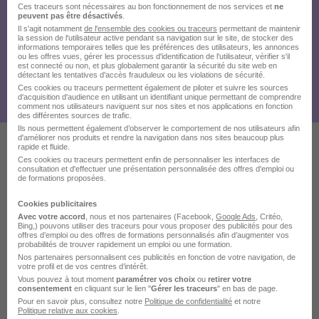
Ces traceurs sont nécessaires au bon fonctionnement de nos services et
ne
peuvent pas être désactivés
.
Il s'agit notamment
de l'ensemble des cookies ou traceurs
permettant de maintenir
la session de l'utilisateur active pendant sa navigation sur le site, de stocker des
informations temporaires telles que les préférences des utilisateurs, les annonces
ou les offres vues, gérer les processus d'identification de l'utilisateur, vérifier s'il
est connecté ou non, et plus globalement garantir la sécurité du site web en
détectant les tentatives d'accès frauduleux ou les violations de sécurité.
Ces cookies ou traceurs permettent également de piloter et suivre les sources
d'acquisition d'audience en utilisant un identifiant unique permettant de comprendre
comment nos utilisateurs naviguent sur nos sites et nos applications en fonction
des différentes sources de trafic.
Ils nous permettent également d’observer le comportement de nos utilisateurs afin
d'améliorer nos produits et rendre la navigation dans nos sites beaucoup plus
rapide et fluide.
Ces cookies ou traceurs permettent enfin de personnaliser les interfaces de
Ces offres pourraient aussi
consultation et d'effectuer une présentation personnalisée des offres d'emploi ou
de formations proposées.
vous intéresser
Cookies publicitaires
Avec votre accord
, nous et nos partenaires (Facebook,
Google Ads
, Critéo,
Bing,) pouvons utiliser des traceurs pour vous proposer des publicités pour des
offres d’emploi ou des offres de formations personnalisés afin d’augmenter vos
probabilités de trouver rapidement un emploi ou une formation.
Nos partenaires personnalisent ces publicités en fonction de votre navigation, de
votre profil et de vos centres d’intérêt.
Vous pouvez à tout moment
paramétrer vos choix
ou
retirer votre
consentement
EducatEur de Jeunes Enfants H/F
en cliquant sur le lien "
Gérer les traceurs
" en bas de page.
Pour en savoir plus, consultez notre
Politique de confidentialité
et notre
La Maison Bleue
Politique relative aux cookies
.