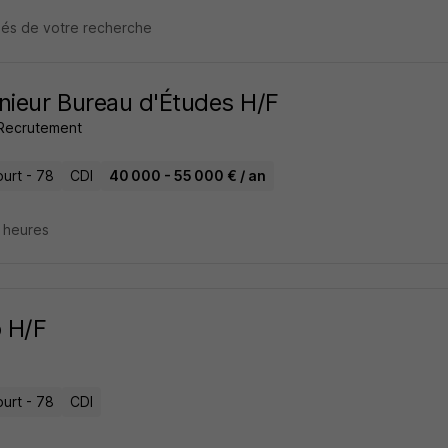
clés de votre recherche
nieur Bureau d'Études H/F
Recrutement
ourt - 78
CDI
40 000 - 55 000 € / an
8 heures
 H/F
ourt - 78
CDI