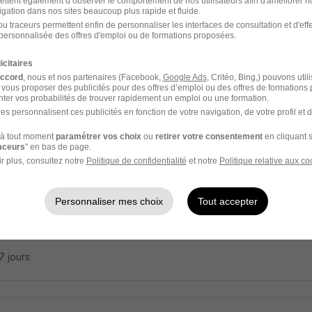
ettent également d’observer le comportement de nos utilisateurs afin d'améliorer no
ect Manager Epc Oil & Gas H/F
igation dans nos sites beaucoup plus rapide et fluide.
u traceurs permettent enfin de personnaliser les interfaces de consultation et d'eff
personnalisée des offres d'emploi ou de formations proposées.
ciennes - 78
CDI
icitaires
accord
, nous et nos partenaires (Facebook,
Google Ads
, Critéo, Bing,) pouvons util
 vous proposer des publicités pour des offres d’emploi ou des offres de formations
ter vos probabilités de trouver rapidement un emploi ou une formation.
25 jours
es personnalisent ces publicités en fonction de votre navigation, de votre profil et 
à tout moment
paramétrer vos choix
ou
retirer votre consentement
en cliquant s
raceurs
" en bas de page.
r plus, consultez notre
Politique de confidentialité
et notre
Politique relative aux co
Project Manager H/F
Personnaliser mes choix
Tout accepter
aufort - 78
CDI
27 jours