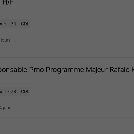
 H/F
ourt - 78
CDI
8 jours
ponsable Pmo Programme Majeur Rafale 
ourt - 78
CDI
14 jours