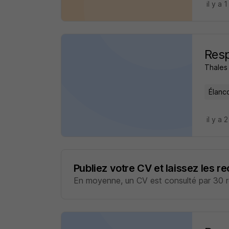
il y a 1
Resp
Thales
Élanc
il y a 
Publiez votre CV et laissez les r
En moyenne, un CV est consulté par 30 re