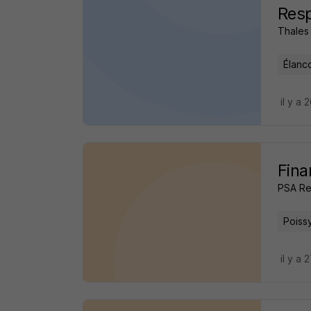
Resp
Thales
Élanc
il y a 
Fina
PSA Re
Poiss
il y a 