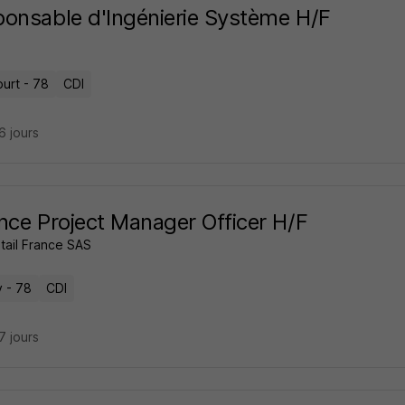
onsable d'Ingénierie Système H/F
ourt - 78
CDI
26 jours
nce Project Manager Officer H/F
tail France SAS
y - 78
CDI
27 jours