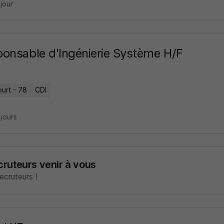
 jour
onsable d'Ingénierie Système H/F
ourt - 78
CDI
2 jours
ecruteurs venir à vous
cruteurs !