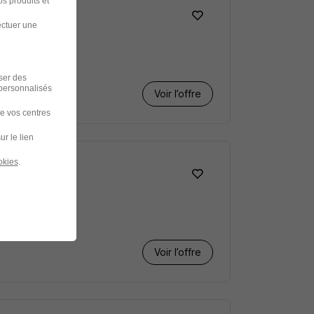
s produits et
ectuer une
iser des
 personnalisés
Voir l’offre
de vos centres
ur le lien
okies
.
Voir l’offre