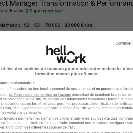
ect Manager Transformation & Performan
vator France
Super recruteur
-Malmaison - 92
CDI
70 000 - 80 000 € / an
18 jours
Continuer 
 utilise des cookies ou traceurs pour rendre votre recherche d’em
rnance - Project Manager Production H/F
formation encore plus efficace.
ictement nécessaires
 sont nécessaires au bon fonctionnement de nos services et
ne peuvent pas être d
s - 91
Alternance
492,22 - 1 823,03 € / mois
amment
de l'ensemble des cookies ou traceurs
permettant de maintenir la session de l
t sa navigation sur le site, de stocker des informations temporaires telles que les 
rs, les annonces ou les offres vues, gérer les processus d'identification de l'utilisateur,
20 jours
ou non, et plus globalement garantir la sécurité du site web en détectant les tentati
les violations de sécurité.
u traceurs permettent également de piloter et suivre les sources d'acquisition d'a
identifiant unique permettant de comprendre comment nos utilisateurs naviguent sur 
ns en fonction des différentes sources de trafic.