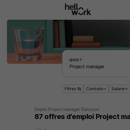
Aller au contenu principal
Effectuer une recherche d'emploi par localité
QUOI ?
Filtres
Contrats
Salaire
Emploi Project manager Élancourt
87
offres d'emploi
Project m