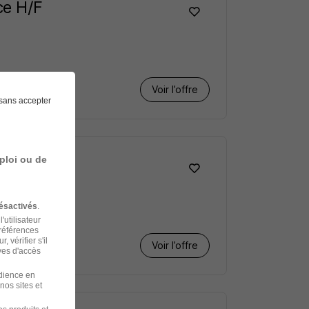
ce H/F
Voir l’offre
sans accepter
ploi ou de
ésactivés
.
'utilisateur
préférences
 vérifier s'il
Voir l’offre
ves d'accès
udience en
nos sites et