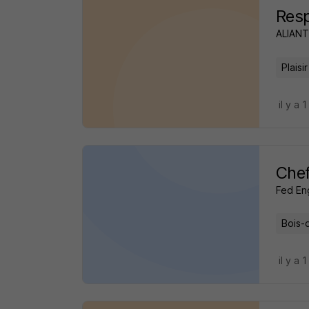
Resp
ALIAN
Plaisi
il y a 1
Chef
Fed En
Bois-d
il y a 1