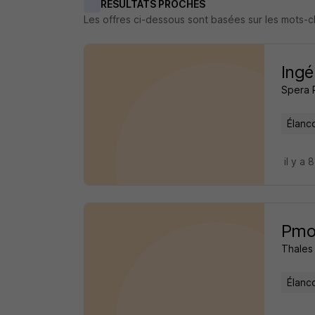
RÉSULTATS PROCHES
Les offres ci-dessous sont basées sur les mots-
Ingé
Spera 
Élanc
il y a 
Pmo
Thales
Élanc