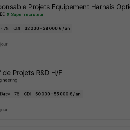
onsable Projets Equipement Harnais Opt
TEC
Super recruteur
r - 78
CDI
32 000 - 38 000 € / an
 jour
 de Projets R&D H/F
gineering
'Arcy - 78
CDI
50 000 - 55 000 € / an
 jour