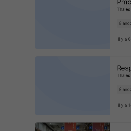
Pmo
Thales
Élanc
il y a 
Res
Thales
Élanc
il y a 