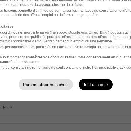
ettent également d’observer le comportement de nos utilisateurs afin d'améliorer no
igation dans nos sites beaucoup plus rapide et fluide.
e Emploi
u traceurs permettent enfin de personnaliser les interfaces de consultation et d'eff
personnalisée des offres d'emploi ou de formations proposées.
z-Châtenay - 01
CDD
22 405 - 27 405 € / an
icitaires
accord
, nous et nos partenaires (Facebook,
Google Ads
, Critéo, Bing,) pouvons util
 vous proposer des publicités pour des offres d’emploi ou des offres de formations
15 jours
ter vos probabilités de trouver rapidement un emploi ou une formation.
es personnalisent ces publicités en fonction de votre navigation, de votre profil et 
à tout moment
paramétrer vos choix
ou
retirer votre consentement
en cliquant s
raceurs
" en bas de page.
icien Médical en Radiothérapie H/F
r plus, consultez notre
Politique de confidentialité
et notre
Politique relative aux co
mes Caremeau
Personnaliser mes choix
Tout accepter
 - 30
Fonctionnaire
15 jours