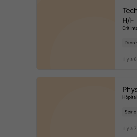
Tech
H/F
Crit Int
Dijon 
il y a 
Phys
Hôpita
Seine
il y a 