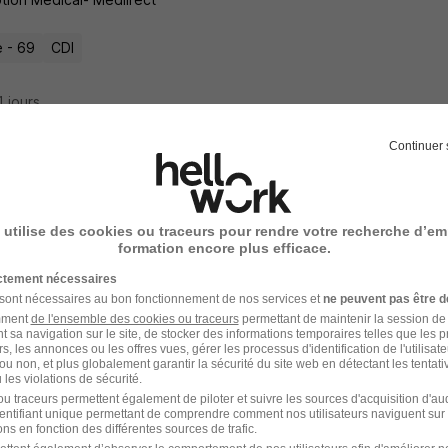
 - 69
CDI
11 jours
Continuer 
icien - Conception et Intégration de Cap
 utilise des cookies ou traceurs pour rendre votre recherche d’em
formation encore plus efficace.
ble - 38
CDI
ictement nécessaires
 sont nécessaires au bon fonctionnement de nos services et
ne peuvent pas être d
amment
de l'ensemble des cookies ou traceurs
permettant de maintenir la session de l
12 jours
t sa navigation sur le site, de stocker des informations temporaires telles que les 
rs, les annonces ou les offres vues, gérer les processus d'identification de l'utilisateur,
ou non, et plus globalement garantir la sécurité du site web en détectant les tentati
les violations de sécurité.
u traceurs permettent également de piloter et suivre les sources d'acquisition d'a
identifiant unique permettant de comprendre comment nos utilisateurs naviguent sur 
nicien Physicien - Technicienne Physicien
ns en fonction des différentes sources de trafic.