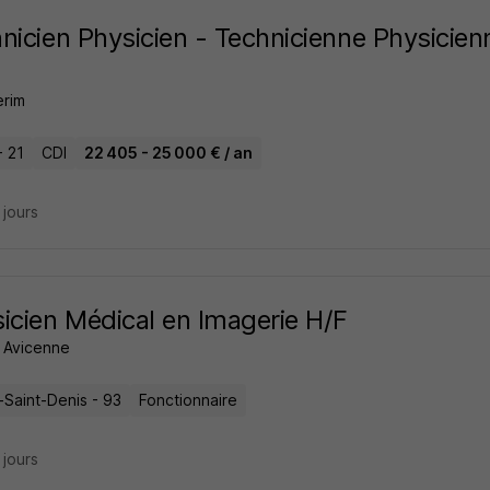
nicien Physicien - Technicienne Physicien
erim
- 21
CDI
22 405 - 25 000 € / an
6 jours
icien Médical en Imagerie H/F
l Avicenne
-Saint-Denis - 93
Fonctionnaire
7 jours