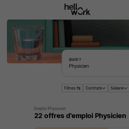
Aller au contenu principal
Effectuer une recherche d'emploi par localité
QUOI ?
Filtres
Contrats
Salaire
Emploi Physicien
22
offres d'emploi
Physicien