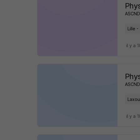
Phys
ASCND
Lille -
il y a 
Phys
ASCND
Laxou
il y a 