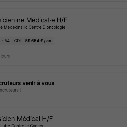
icien·ne Médical·e H/F
de Medecins Ilc Centre D'oncologie
 - 54
CDI
59 654 € / an
9 jours
ecruteurs venir à vous
cruteurs !
icien Médical H/F
 Lutte Contre le Cancer