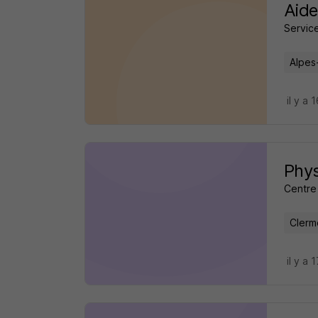
Aide
Service
Alpes
il y a 
Phys
Centre
Clerm
il y a 