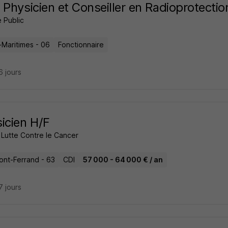
 Physicien et Conseiller en Radioprotectio
 Public
-Maritimes - 06
Fonctionnaire
16 jours
icien H/F
 Lutte Contre le Cancer
ont-Ferrand - 63
CDI
57 000 - 64 000 € / an
17 jours