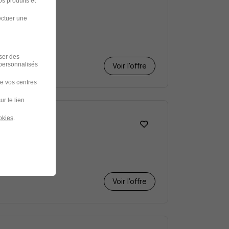
s produits et
ectuer une
iser des
 personnalisés
Voir l’offre
de vos centres
ur le lien
okies
.
Voir l’offre