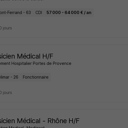
ont-Ferrand - 63
CDI
57 000 - 64 000 € / an
10 jours
icien Médical H/F
ment Hospitalier Portes de Provence
limar - 26
Fonctionnaire
10 jours
icien Médical - Rhône H/F
tion Medical- Mediirect