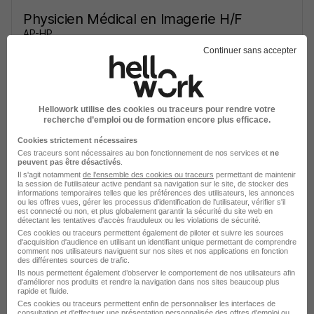
Physicien Médical en Imagerie H/F
AP-HP
Continuer sans accepter
Bobigny - 93
CDI
Temps partiel
Cette offre n’est plus disponible depuis le 04/06/26
Hellowork utilise des cookies ou traceurs pour rendre votre
recherche d’emploi ou de formation encore plus efficace.
Cookies strictement nécessaires
Ces traceurs sont nécessaires au bon fonctionnement de nos services et
ne
peuvent pas être désactivés
.
Il s'agit notamment
de l'ensemble des cookies ou traceurs
permettant de maintenir
la session de l'utilisateur active pendant sa navigation sur le site, de stocker des
informations temporaires telles que les préférences des utilisateurs, les annonces
Physicien Médical en Imagerie H/F
ou les offres vues, gérer les processus d'identification de l'utilisateur, vérifier s'il
est connecté ou non, et plus globalement garantir la sécurité du site web en
AP-HP
détectant les tentatives d'accès frauduleux ou les violations de sécurité.
Ces cookies ou traceurs permettent également de piloter et suivre les sources
d'acquisition d'audience en utilisant un identifiant unique permettant de comprendre
Bobigny - 93
CDI
Temps partiel
comment nos utilisateurs naviguent sur nos sites et nos applications en fonction
des différentes sources de trafic.
Ils nous permettent également d’observer le comportement de nos utilisateurs afin
Cette offre n’est plus disponible depuis le 05/07/26
d'améliorer nos produits et rendre la navigation dans nos sites beaucoup plus
rapide et fluide.
Ces cookies ou traceurs permettent enfin de personnaliser les interfaces de
consultation et d'effectuer une présentation personnalisée des offres d'emploi ou