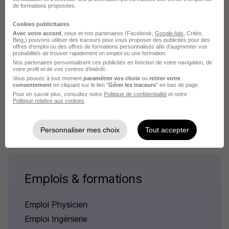
de formations proposées.
Cookies publicitaires
Avec votre accord
, nous et nos partenaires (Facebook,
Google Ads
, Critéo,
Bing,) pouvons utiliser des traceurs pour vous proposer des publicités pour des
offres d’emploi ou des offres de formations personnalisés afin d’augmenter vos
Physicien Médical en Imagerie H/F
probabilités de trouver rapidement un emploi ou une formation.
AP-HP
Nos partenaires personnalisent ces publicités en fonction de votre navigation, de
votre profil et de vos centres d’intérêt.
Vous pouvez à tout moment
paramétrer vos choix
ou
retirer votre
consentement
en cliquant sur le lien "
Gérer les traceurs
" en bas de page.
Bobigny - 93
CDI
Temps partiel
Pour en savoir plus, consultez notre
Politique de confidentialité
et notre
Politique relative aux cookies
.
Cette offre n’est plus disponible depuis le 05/07/26
Personnaliser mes choix
Tout accepter
Emplois & formations
Emploi Physicien
Emploi Ingénierie