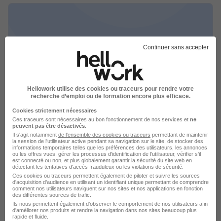
Continuer sans accepter
Manoeuvre H/F
PROMAN
Romorantin-Lanthenay - 41
Intérim
Temps partiel
Hellowork utilise des cookies ou traceurs pour rendre votre
recherche d’emploi ou de formation encore plus efficace.
Cette offre n’est plus disponible depuis le 29/07/26
Cookies strictement nécessaires
Ces traceurs sont nécessaires au bon fonctionnement de nos services et
ne
peuvent pas être désactivés
.
Il s'agit notamment
de l'ensemble des cookies ou traceurs
permettant de maintenir
la session de l'utilisateur active pendant sa navigation sur le site, de stocker des
informations temporaires telles que les préférences des utilisateurs, les annonces
ou les offres vues, gérer les processus d'identification de l'utilisateur, vérifier s'il
est connecté ou non, et plus globalement garantir la sécurité du site web en
détectant les tentatives d'accès frauduleux ou les violations de sécurité.
Ces cookies ou traceurs permettent également de piloter et suivre les sources
Manoeuvre H/F
d'acquisition d'audience en utilisant un identifiant unique permettant de comprendre
comment nos utilisateurs naviguent sur nos sites et nos applications en fonction
PROMAN
des différentes sources de trafic.
Ils nous permettent également d’observer le comportement de nos utilisateurs afin
d'améliorer nos produits et rendre la navigation dans nos sites beaucoup plus
Romorantin-Lanthenay - 41
Intérim
Temps partiel
rapide et fluide.