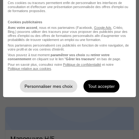
Ces cookies ou traceurs permettent enfin de personnaliser les interfaces de
consultation et d'effectuer une présentation personnalisée des offres d'emploi ou
Cette offre n’est plus disponible depuis le 29/07/26
de formations proposées.
Cookies publicitaires
Avec votre accord
, nous et nos partenaires (Facebook,
Google Ads
, Critéo,
Bing,) pouvons utiliser des traceurs pour vous proposer des publicités pour des
offres d’emploi ou des offres de formations personnalisés afin d’augmenter vos
probabilités de trouver rapidement un emploi ou une formation.
Nos partenaires personnalisent ces publicités en fonction de votre navigation, de
votre profil et de vos centres d’intérêt.
Vous pouvez à tout moment
paramétrer vos choix
ou
retirer votre
Manoeuvre H/F
consentement
en cliquant sur le lien "
Gérer les traceurs
" en bas de page.
PROMAN
Pour en savoir plus, consultez notre
Politique de confidentialité
et notre
Politique relative aux cookies
.
Romorantin-Lanthenay - 41
Intérim
Temps partiel
Personnaliser mes choix
Tout accepter
Cette offre n’est plus disponible depuis le 29/07/26
Manoeuvre H/F