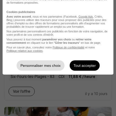
Toulon - 83
CDI
11,88 € / heure
de formations proposées.
Cookies publicitaires
Voir l’offre
Avec votre accord
, nous et nos partenaires (Facebook,
Google Ads
, Critéo,
il y a 10 jours
Bing,) pouvons utiliser des traceurs pour vous proposer des publicités pour des
offres d’emploi ou des offres de formations personnalisés afin d’augmenter vos
probabilités de trouver rapidement un emploi ou une formation.
Nos partenaires personnalisent ces publicités en fonction de votre navigation, de
votre profil et de vos centres d’intérêt.
Vous pouvez à tout moment
paramétrer vos choix
ou
retirer votre
consentement
en cliquant sur le lien "
Gérer les traceurs
" en bas de page.
Pour en savoir plus, consultez notre
Politique de confidentialité
et notre
Politique relative aux cookies
.
Nounou à Domicile H/F
Family Sphere
Personnaliser mes choix
Tout accepter
Six-Fours-les-Plages - 83
CDI
11,88 € / heure
Voir l’offre
il y a 10 jours