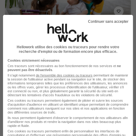
Continuer sans accepter
Nounou à Domicile H/F
Family Sphere
Hellowork utilise des cookies ou traceurs pour rendre votre
Toulon - 83
CDI
11,88 € / heure
recherche d’emploi ou de formation encore plus efficace.
Cookies strictement nécessaires
Ces traceurs sont nécessaires au bon fonctionnement de nos services et
ne
Voir l’offre
peuvent pas être désactivés
.
il y a 10 jours
Il s'agit notamment
de l'ensemble des cookies ou traceurs
permettant de maintenir
la session de l'utilisateur active pendant sa navigation sur le site, de stocker des
informations temporaires telles que les préférences des utilisateurs, les annonces
ou les offres vues, gérer les processus d'identification de l'utilisateur, vérifier s'il
est connecté ou non, et plus globalement garantir la sécurité du site web en
détectant les tentatives d'accès frauduleux ou les violations de sécurité.
Ces cookies ou traceurs permettent également de piloter et suivre les sources
d'acquisition d'audience en utilisant un identifiant unique permettant de comprendre
comment nos utilisateurs naviguent sur nos sites et nos applications en fonction
des différentes sources de trafic.
Nounou à Domicile H/F
Ils nous permettent également d’observer le comportement de nos utilisateurs afin
d'améliorer nos produits et rendre la navigation dans nos sites beaucoup plus
Family Sphere
rapide et fluide.
Ces cookies ou traceurs permettent enfin de personnaliser les interfaces de
consultation et d'effectuer une présentation personnalisée des offres d'emploi ou