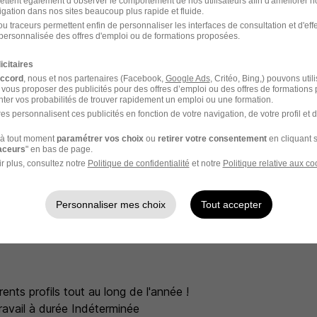
ettent également d’observer le comportement de nos utilisateurs afin d'améliorer no
igation dans nos sites beaucoup plus rapide et fluide.
fin d'instaurer un climat de confiance avec les parents,
u traceurs permettent enfin de personnaliser les interfaces de consultation et d'eff
personnalisée des offres d'emploi ou de formations proposées.
mplication dans chacune de vos tâches,
icitaires
accord
, nous et nos partenaires (Facebook,
Google Ads
, Critéo, Bing,) pouvons util
a patience,
 vous proposer des publicités pour des offres d’emploi ou des offres de formations
ter vos probabilités de trouver rapidement un emploi ou une formation.
es personnalisent ces publicités en fonction de votre navigation, de votre profil et 
la diplomatie tant avec les parents qu'avec les enfants,
à tout moment
paramétrer vos choix
ou
retirer votre consentement
en cliquant s
raceurs
" en bas de page.
permis B et d'un véhicule,
r plus, consultez notre
Politique de confidentialité
et notre
Politique relative aux co
Personnaliser mes choix
Tout accepter
s
rents profils tout au long de l'année !
ravail à durée Indéterminée