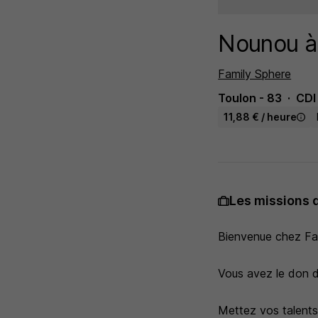
Nounou à
Family Sphere
Toulon - 83
CDI
11,88 € / heure
Les missions 
Bienvenue chez Fam
Vous avez le don de
Mettez vos talents