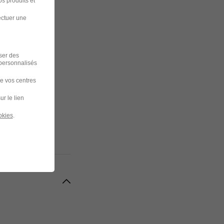
s produits et
ectuer une
iser des
 personnalisés
de vos centres
ur le lien
okies
.