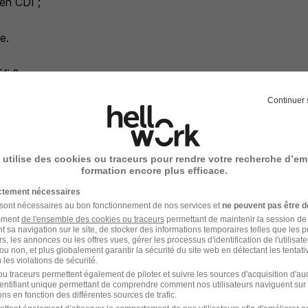
en CDI ;
e.
fi ?
Continuer 
Envoyez-nous votre candidature à jour ou contactez-nous ! La
hanger avec vous par téléphone ou de vous accueillir directe
tures sont traitées avec soin et ne restent pas sans réponse
 utilise des cookies ou traceurs pour rendre votre recherche d’em
formation encore plus efficace.
ictement nécessaires
 sont nécessaires au bon fonctionnement de nos services et
ne peuvent pas être d
amment
de l'ensemble des cookies ou traceurs
permettant de maintenir la session de l
erché
t sa navigation sur le site, de stocker des informations temporaires telles que les 
rs, les annonces ou les offres vues, gérer les processus d'identification de l'utilisateur,
ou non, et plus globalement garantir la sécurité du site web en détectant les tentati
les violations de sécurité.
es enfants (nounou est un métier à part entière),
u traceurs permettent également de piloter et suivre les sources d'acquisition d'a
identifiant unique permettant de comprendre comment nos utilisateurs naviguent sur 
ns en fonction des différentes sources de trafic.
 et vérifiable sur le même type de poste (sphère familiale ou