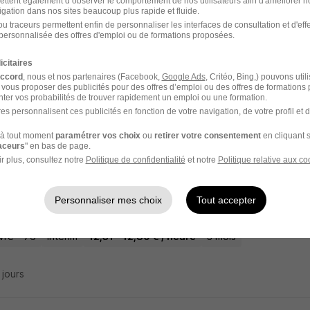
ettent également d’observer le comportement de nos utilisateurs afin d'améliorer no
igation dans nos sites beaucoup plus rapide et fluide.
Vigor-d'Ymonville - 76
CDI
13 - 16 € / heure
u traceurs permettent enfin de personnaliser les interfaces de consultation et d'eff
personnalisée des offres d'emploi ou de formations proposées.
4 jours
icitaires
accord
, nous et nos partenaires (Facebook,
Google Ads
, Critéo, Bing,) pouvons util
 vous proposer des publicités pour des offres d’emploi ou des offres de formations
ter vos probabilités de trouver rapidement un emploi ou une formation.
es personnalisent ces publicités en fonction de votre navigation, de votre profil et 
RÉSULTATS PROCHES
s offres ci-dessous sont basées sur les mots-clés de votre recher
à tout moment
paramétrer vos choix
ou
retirer votre consentement
en cliquant s
raceurs
" en bas de page.
r plus, consultez notre
Politique de confidentialité
et notre
Politique relative aux co
oyeur de Véhicules - Haute Pression H/F
Personnaliser mes choix
Tout accepter
 76 Interim - Le Havre
vre - 76
Intérim
12,31 - 12,80 € / heure
3 mois
5 jours