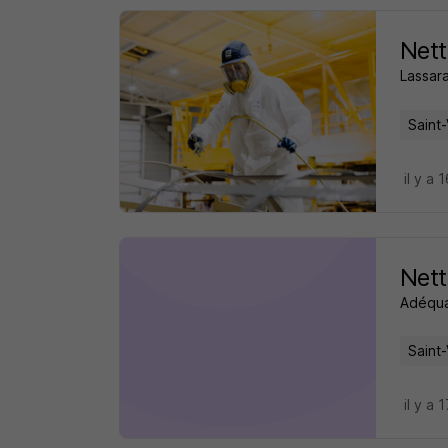
Nett
Lassara
Saint-
il y a 
Nett
Adéqua
Saint-
il y a 