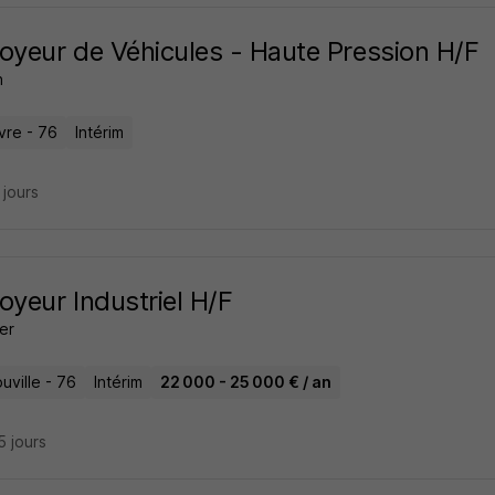
oyeur de Véhicules - Haute Pression H/F
n
vre - 76
Intérim
4 jours
oyeur Industriel H/F
er
uville - 76
Intérim
22 000 - 25 000 € / an
15 jours