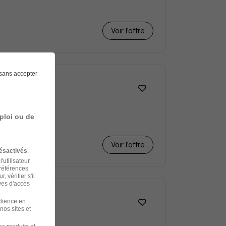
Voir l’offre
sans accepter
ploi ou de
Voir l’offre
ésactivés
.
'utilisateur
préférences
 vérifier s'il
ves d'accès
udience en
nos sites et