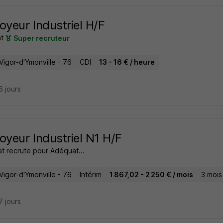
oyeur Industriel H/F
t
Super recruteur
Vigor-d'Ymonville - 76
CDI
13 - 16 € / heure
16 jours
oyeur Industriel N1 H/F
t recrute pour Adéquat...
Vigor-d'Ymonville - 76
Intérim
1 867,02 - 2 250 € / mois
3 mois
17 jours