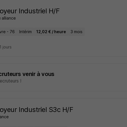
oyeur Industriel H/F
 alliance
vre - 76
Intérim
12,02 € / heure
3 mois
21 jours
ecruteurs venir à vous
cruteurs !
oyeur Industriel S3c H/F
rance