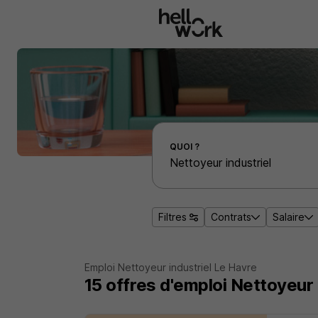
Aller au contenu principal
Effectuer une recherche d'emploi par localité
QUOI ?
Filtres
Contrats
Salaire
Emploi Nettoyeur industriel Le Havre
15
offres d'emploi
Nettoyeur 