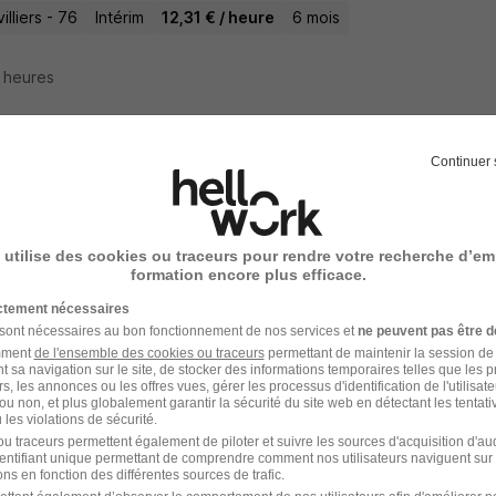
illiers - 76
Intérim
12,31 € / heure
6 mois
7 heures
Continuer 
oyeur Industriel H/F
er
 utilise des cookies ou traceurs pour rendre votre recherche d’em
uville - 76
Intérim
22 500 - 24 000 € / an
formation encore plus efficace.
ictement nécessaires
 jour
 sont nécessaires au bon fonctionnement de nos services et
ne peuvent pas être d
amment
de l'ensemble des cookies ou traceurs
permettant de maintenir la session de l
t sa navigation sur le site, de stocker des informations temporaires telles que les 
rs, les annonces ou les offres vues, gérer les processus d'identification de l'utilisateur,
ou non, et plus globalement garantir la sécurité du site web en détectant les tentati
les violations de sécurité.
oyeur Industriel H/F
u traceurs permettent également de piloter et suivre les sources d'acquisition d'a
identifiant unique permettant de comprendre comment nos utilisateurs naviguent sur 
ise Philippe Lassarat
ns en fonction des différentes sources de trafic.