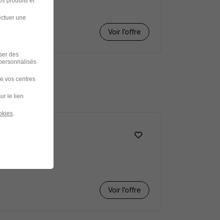
s produits et
ectuer une
Voir l’offre
iser des
 personnalisés
de vos centres
che
ur le lien
okies
.
Voir l’offre