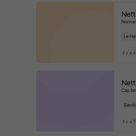
Nett
Norma
Le Ha
il y a 
Nett
Cap Int
Sando
il y a 