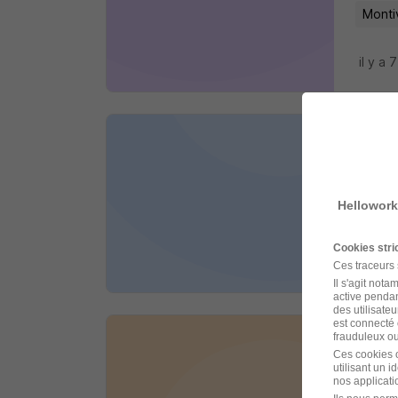
Montiv
il y a 
Nett
Cap Int
Hellowork
Sando
Cookies str
il y a 1
Ces traceurs
Il s'agit not
active pendan
des utilisateu
est connecté 
frauduleux ou 
Nett
Ces cookies o
utilisant un 
Entrepr
nos applicatio