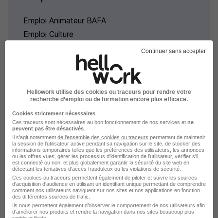
Emploi Animateur BAFA
Emploi Culture
Continuer sans accepter
Hellowork utilise des cookies ou traceurs pour rendre votre
L'emploi par métier à
recherche d’emploi ou de formation encore plus efficace.
Compiègne dans le domaine
Cookies strictement nécessaires
Ces traceurs sont nécessaires au bon fonctionnement de nos services et
ne
Culture
peuvent pas être désactivés
.
Il s'agit notamment
de l'ensemble des cookies ou traceurs
permettant de maintenir
la session de l'utilisateur active pendant sa navigation sur le site, de stocker des
informations temporaires telles que les préférences des utilisateurs, les annonces
Emploi Coordinateur périscolaire Compiègne
ou les offres vues, gérer les processus d'identification de l'utilisateur, vérifier s'il
est connecté ou non, et plus globalement garantir la sécurité du site web en
Emploi Directeur de centre de loisirs Compiègne
détectant les tentatives d'accès frauduleux ou les violations de sécurité.
Ces cookies ou traceurs permettent également de piloter et suivre les sources
d'acquisition d'audience en utilisant un identifiant unique permettant de comprendre
comment nos utilisateurs naviguent sur nos sites et nos applications en fonction
des différentes sources de trafic.
Ils nous permettent également d’observer le comportement de nos utilisateurs afin
d'améliorer nos produits et rendre la navigation dans nos sites beaucoup plus