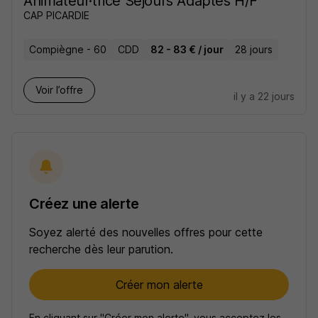
Animateur·trice Sejours Adaptes H/F
CAP PICARDIE
Compiègne - 60
CDD
82 - 83 € / jour
28 jours
Voir l’offre
il y a 22 jours
Créez une alerte
Soyez alerté des nouvelles offres pour cette
recherche dès leur parution.
Créer mon alerte
En cliquant sur "Créer mon alerte", vous acceptez les