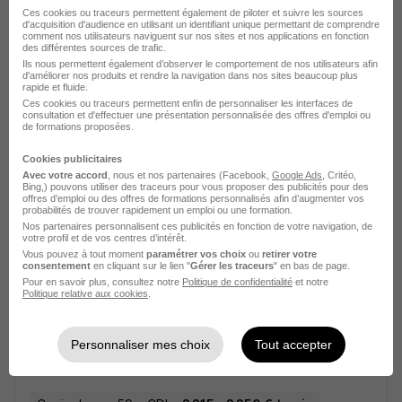
Ces cookies ou traceurs permettent également de piloter et suivre les sources
d'acquisition d'audience en utilisant un identifiant unique permettant de comprendre
comment nos utilisateurs naviguent sur nos sites et nos applications en fonction
des différentes sources de trafic.
Technicien - Technicienne Service
Ils nous permettent également d’observer le comportement de nos utilisateurs afin
d'améliorer nos produits et rendre la navigation dans nos sites beaucoup plus
Rapide H/F
rapide et fluide.
Norauto
Ces cookies ou traceurs permettent enfin de personnaliser les interfaces de
consultation et d'effectuer une présentation personnalisée des offres d'emploi ou
de formations proposées.
Seclin - 59
CDI
24 000 - 26 400 € / an
Cookies publicitaires
Avec votre accord
, nous et nos partenaires (Facebook,
Google Ads
, Critéo,
Bing,) pouvons utiliser des traceurs pour vous proposer des publicités pour des
Voir l’offre
offres d’emploi ou des offres de formations personnalisés afin d’augmenter vos
il y a 8 jours
probabilités de trouver rapidement un emploi ou une formation.
Nos partenaires personnalisent ces publicités en fonction de votre navigation, de
votre profil et de vos centres d’intérêt.
Vous pouvez à tout moment
paramétrer vos choix
ou
retirer votre
consentement
en cliquant sur le lien "
Gérer les traceurs
" en bas de page.
Pour en savoir plus, consultez notre
Politique de confidentialité
et notre
Politique relative aux cookies
.
Mécanicien H/F
Personnaliser mes choix
Tout accepter
SALTI
Super recruteur