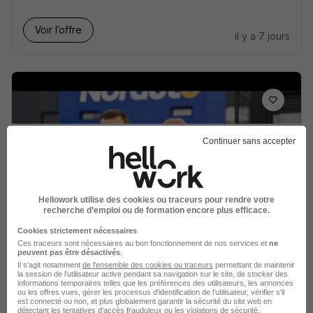
Voir l’offre
il y a 7 jours
Mécanicien - Mécanicienne
Continuer sans accepter
Automobile H/F
Norauto
Hellowork utilise des cookies ou traceurs pour rendre votre
Seclin - 59
CDI
25 000 - 29 500 € / an
recherche d’emploi ou de formation encore plus efficace.
Cookies strictement nécessaires
Ces traceurs sont nécessaires au bon fonctionnement de nos services et
ne
Voir l’offre
peuvent pas être désactivés
.
il y a 8 jours
Il s'agit notamment
de l'ensemble des cookies ou traceurs
permettant de maintenir
la session de l'utilisateur active pendant sa navigation sur le site, de stocker des
informations temporaires telles que les préférences des utilisateurs, les annonces
ou les offres vues, gérer les processus d'identification de l'utilisateur, vérifier s'il
est connecté ou non, et plus globalement garantir la sécurité du site web en
détectant les tentatives d'accès frauduleux ou les violations de sécurité.