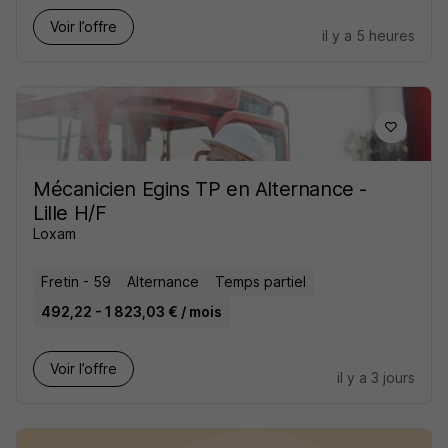
Voir l’offre
il y a 5 heures
Mécanicien Egins TP en Alternance -
Lille H/F
Loxam
Fretin - 59
Alternance
Temps partiel
492,22 - 1 823,03 € / mois
Voir l’offre
il y a 3 jours