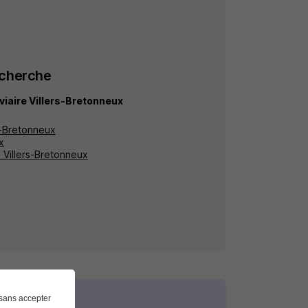
echerche
viaire Villers-Bretonneux
rs-Bretonneux
x
à Villers-Bretonneux
sans accepter