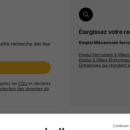
Élargissez votre r
Emploi Mécanicien ferro
cette recherche dès leur
Emploi Ferroviaire à Ville
Emploi à Villers-Bretonneu
Entreprises qui recrutent 
e
ceptez les
CGU
et déclarez
rotection des données du
Continuer 