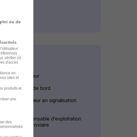
ploi ou de
ésactivés
.
'utilisateur
préférences
 vérifier s'il
ves d'accès
udience en
Emploi Aiguilleur
nos sites et
Emploi Chef de bord
s produits et
ectuer une
Emploi Ingénieur en signalisation
ferroviaire
Emploi Responsable d'exploitation
iser des
transport ferroviaire
 personnalisés