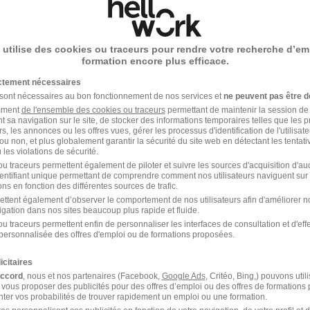
Emploi Ferroviaire
 utilise des cookies ou traceurs pour rendre votre recherche d’em
formation encore plus efficace.
ictement nécessaires
 sont nécessaires au bon fonctionnement de nos services et
ne peuvent pas être d
amment
de l'ensemble des cookies ou traceurs
permettant de maintenir la session de l
t sa navigation sur le site, de stocker des informations temporaires telles que les 
rs, les annonces ou les offres vues, gérer les processus d'identification de l'utilisateur,
ou non, et plus globalement garantir la sécurité du site web en détectant les tentati
les violations de sécurité.
u traceurs permettent également de piloter et suivre les sources d'acquisition d'a
Emploi Agent ferroviaire
identifiant unique permettant de comprendre comment nos utilisateurs naviguent sur 
ns en fonction des différentes sources de trafic.
Emploi Chef d'équipe caténaire
ettent également d’observer le comportement de nos utilisateurs afin d'améliorer no
igation dans nos sites beaucoup plus rapide et fluide.
u traceurs permettent enfin de personnaliser les interfaces de consultation et d'eff
Emploi Conducteur de train
personnalisée des offres d'emploi ou de formations proposées.
icitaires
Emploi Opérateur de circulation du
accord
, nous et nos partenaires (Facebook,
Google Ads
, Critéo, Bing,) pouvons util
réseau ferroviaire
 vous proposer des publicités pour des offres d’emploi ou des offres de formations
ter vos probabilités de trouver rapidement un emploi ou une formation.