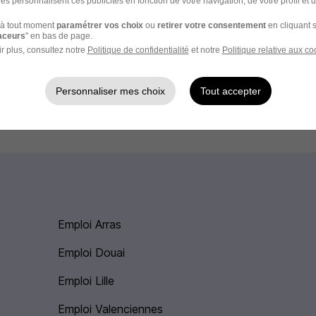
es personnalisent ces publicités en fonction de votre navigation, de votre profil et 
à tout moment
paramétrer vos choix
ou
retirer votre consentement
en cliquant s
raceurs
" en bas de page.
r plus, consultez notre
Politique de confidentialité
et notre
Politique relative aux co
 Villers-Bretonneux
Personnaliser mes choix
Tout accepter
rroviaire
Emploi Arras
Emploi Douai
Emploi Lille
Emploi Valenciennes