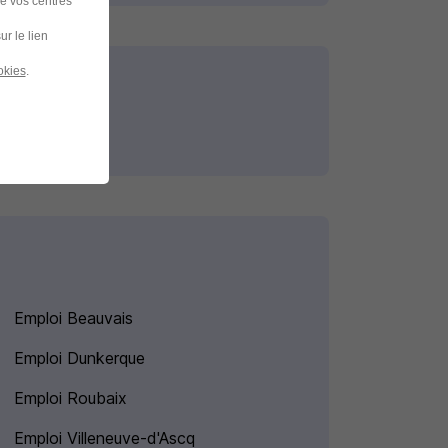
de vos centres
ur le lien
okies
.
Emploi Beauvais
Emploi Dunkerque
Emploi Roubaix
Emploi Villeneuve-d'Ascq