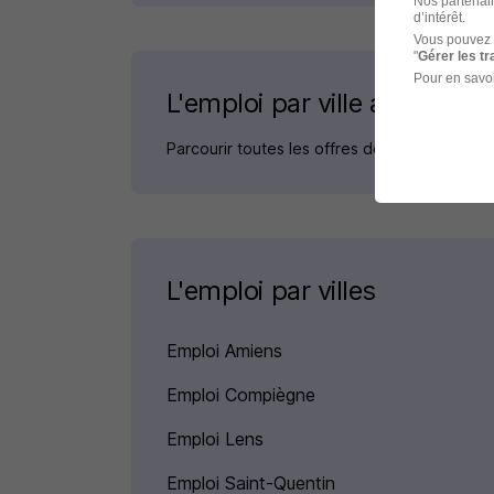
Nos partenair
d’intérêt.
Vous pouvez 
"
Gérer les t
Pour en savoi
L'emploi par ville autour de
Parcourir toutes les offres de Mécanicien fe
L'emploi par villes
Emploi Amiens
Emploi Compiègne
Emploi Lens
Emploi Saint-Quentin