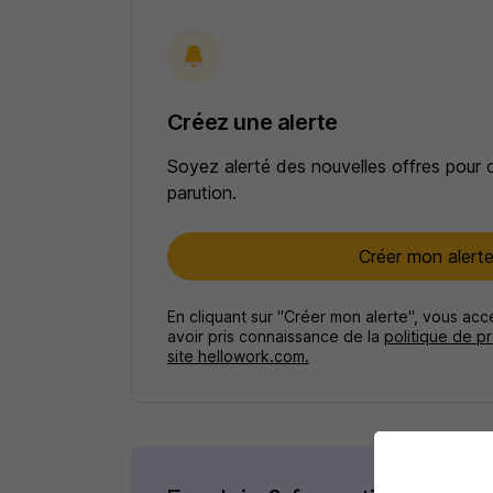
Créez une alerte
Soyez alerté des nouvelles offres pour 
parution.
Créer mon alert
En cliquant sur "Créer mon alerte", vous ac
avoir pris connaissance de la
politique de p
site hellowork.com.