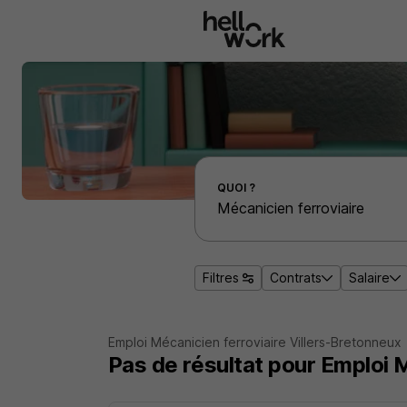
Aller au contenu principal
Effectuer une recherche d'emploi par localité
QUOI ?
Filtres
Contrats
Salaire
Emploi Mécanicien ferroviaire Villers-Bretonneux
Pas de résultat pour Emploi 