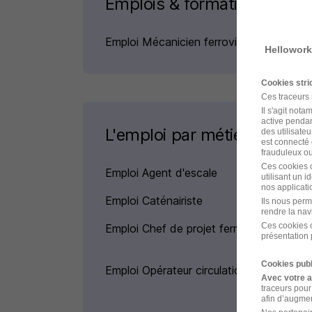
Emplois & formations
Emploi Mécanicien ferroviaire
Hellowork
Cookies str
Ces traceurs
Il s'agit not
active pendan
L'emploi par métier
des utilisateu
est connecté 
frauduleux ou 
Ces cookies o
Emploi Agent d'escale
utilisant un 
nos applicatio
Emploi Caténairiste
Ils nous perm
rendre la nav
Ces cookies o
Emploi Chef de projet ferroviaire
présentation 
Cookies publ
Emploi Opérateur circulation ferroviaire
Avec votre 
traceurs pour
afin d’augmen