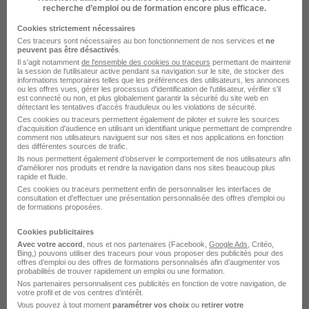
recherche d’emploi ou de formation encore plus efficace.
Télétravail occasionnel
Cookies strictement nécessaires
Ces traceurs sont nécessaires au bon fonctionnement de nos services et
ne
peuvent pas être désactivés
.
Voir l’offre
il y a 18 jours
Il s'agit notamment
de l'ensemble des cookies ou traceurs
permettant de maintenir
la session de l'utilisateur active pendant sa navigation sur le site, de stocker des
informations temporaires telles que les préférences des utilisateurs, les annonces
ou les offres vues, gérer les processus d'identification de l'utilisateur, vérifier s'il
est connecté ou non, et plus globalement garantir la sécurité du site web en
détectant les tentatives d'accès frauduleux ou les violations de sécurité.
Ces cookies ou traceurs permettent également de piloter et suivre les sources
d'acquisition d'audience en utilisant un identifiant unique permettant de comprendre
comment nos utilisateurs naviguent sur nos sites et nos applications en fonction
des différentes sources de trafic.
Ils nous permettent également d’observer le comportement de nos utilisateurs afin
Créez une alerte
d'améliorer nos produits et rendre la navigation dans nos sites beaucoup plus
rapide et fluide.
Ces cookies ou traceurs permettent enfin de personnaliser les interfaces de
Soyez alerté des nouvelles offres pour cette
consultation et d'effectuer une présentation personnalisée des offres d'emploi ou
recherche dès leur parution.
de formations proposées.
Cookies publicitaires
Créer mon alerte
Avec votre accord
, nous et nos partenaires (Facebook,
Google Ads
, Critéo,
Bing,) pouvons utiliser des traceurs pour vous proposer des publicités pour des
offres d’emploi ou des offres de formations personnalisés afin d’augmenter vos
probabilités de trouver rapidement un emploi ou une formation.
En cliquant sur "Créer mon alerte", vous acceptez les
Nos partenaires personnalisent ces publicités en fonction de votre navigation, de
CGU
et déclarez avoir pris connaissance de la
votre profil et de vos centres d’intérêt.
politique de protection des données du site
Vous pouvez à tout moment
paramétrer vos choix
ou
retirer votre