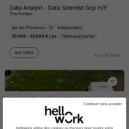
Data Analyst - Data Scientist Gcp H/F
The Porters
Aix-en-Provence - 13
Indépendant
35 000 - 42 500 € / an
Télétravail partiel
Voir l’offre
il y a 15 jours
Chef de Projet Data & Performance
Continuer sans accepter
Transport H/F
Allopneus
Super recruteur
Aix-en-Provence - 13
CDI
36 000 - 39 000 € / an
Hellowork utilise des cookies ou traceurs pour rendre votre