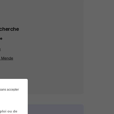
echerche
de
e
 à Mende
sans accepter
ploi ou de