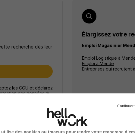
Élargissez votre r
Emploi Magasinier Men
cette recherche dès leur
Emploi Logistique à Mend
Emploi à Mende
Entreprises qui recrutent
e
ceptez les
CGU
et déclarez
rotection des données du
Continuer 
 utilise des cookies ou traceurs pour rendre votre recherche d’em