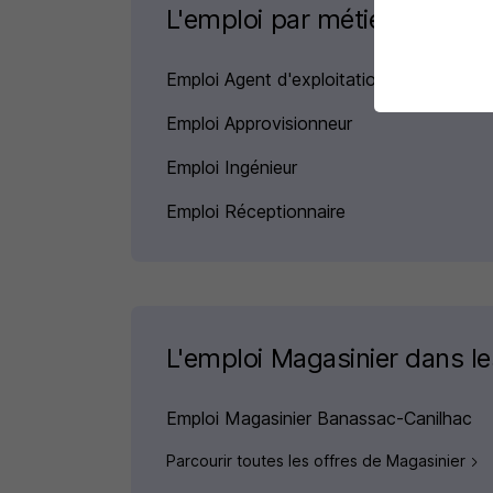
L'emploi par métier
Emploi Agent d'exploitation
Emploi Approvisionneur
Emploi Ingénieur
Emploi Réceptionnaire
L'emploi Magasinier dans les
Emploi Magasinier Banassac-Canilhac
Parcourir toutes les offres de Magasinier