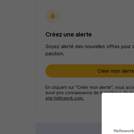
Créez une alerte
Soyez alerté des nouvelles offres pour 
parution.
Créer mon alert
En cliquant sur "Créer mon alerte", vous ac
avoir pris connaissance de la
politique de p
site hellowork.com.
Hellowork