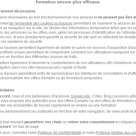
formation encore plus efficace.
ictement nécessaires
 sont nécessaires au bon fonctionnement de nos services et
ne peuvent pas être d
Emploi Logistique
amment
de l'ensemble des cookies ou traceurs
permettant de maintenir la session de l
t sa navigation sur le site, de stocker des informations temporaires telles que les 
rs, les annonces ou les offres vues, gérer les processus d'identification de l'utilisateur,
ou non, et plus globalement garantir la sécurité du site web en détectant les tentati
les violations de sécurité.
u traceurs permettent également de piloter et suivre les sources d'acquisition d'a
identifiant unique permettant de comprendre comment nos utilisateurs naviguent sur 
ns en fonction des différentes sources de trafic.
e dans le domaine Logistique
ettent également d’observer le comportement de nos utilisateurs afin d'améliorer no
igation dans nos sites beaucoup plus rapide et fluide.
u traceurs permettent enfin de personnaliser les interfaces de consultation et d'eff
Emploi Cariste Mende
personnalisée des offres d'emploi ou de formations proposées.
icitaires
Emploi Vendeur magasinier Mende
accord
, nous et nos partenaires (Facebook,
Google Ads
, Critéo, Bing,) pouvons util
 vous proposer des publicités pour des offres d’emploi ou des offres de formations
ter vos probabilités de trouver rapidement un emploi ou une formation.
es personnalisent ces publicités en fonction de votre navigation, de votre profil et 
à tout moment
paramétrer vos choix
ou
retirer votre consentement
en cliquant s
raceurs
" en bas de page.
r plus, consultez notre
Politique de confidentialité
et notre
Politique relative aux co