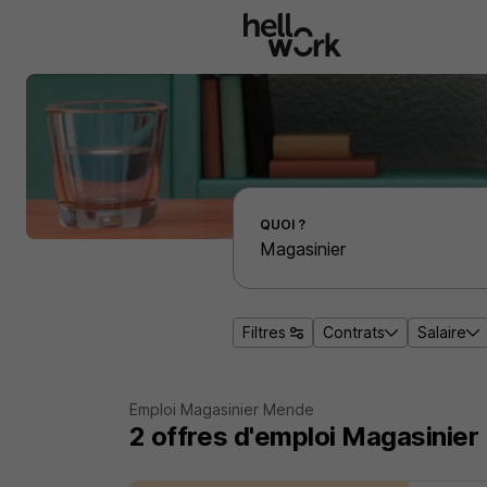
Aller au contenu principal
Effectuer une recherche d'emploi par localité
QUOI ?
Filtres
Contrats
Salaire
Emploi Magasinier Mende
2
offres d'emploi
Magasinier