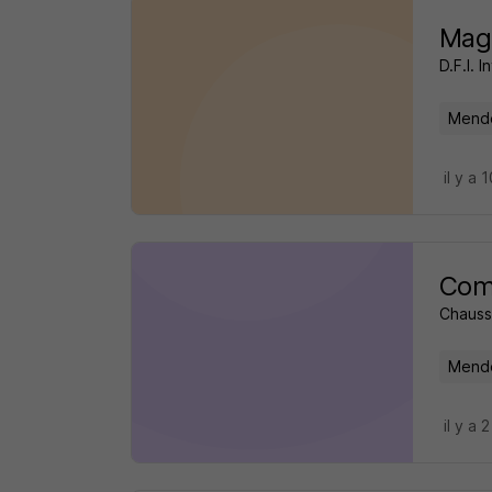
Maga
D.F.I. 
Mende
il y a 
Comm
Chauss
Mende
il y a 