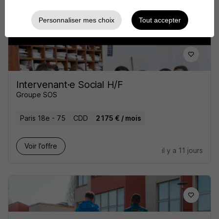
Voir l’offre
il y a 5 jours
Personnaliser mes choix
Tout accepter
Intervenant·e Social H/F
Groupe SOS
Paris 18e - 75
CDD
2 175 € / mois
Voir l’offre
il y a 11 jours