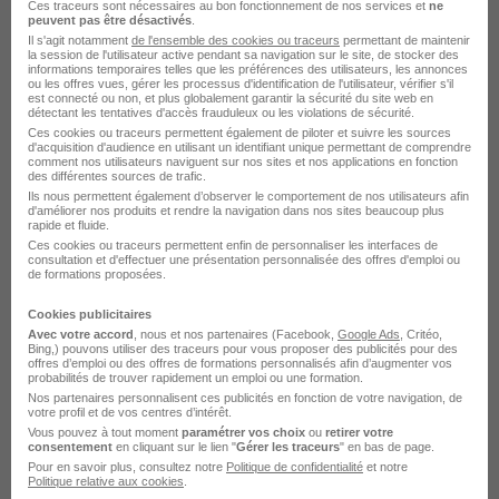
Ces traceurs sont nécessaires au bon fonctionnement de nos services et
ne
France terre d'asile
peuvent pas être désactivés
.
Il s'agit notamment
de l'ensemble des cookies ou traceurs
permettant de maintenir
la session de l'utilisateur active pendant sa navigation sur le site, de stocker des
Savigny-sur-Orge - 91
CDD
28 155 - 29 000 € / an
informations temporaires telles que les préférences des utilisateurs, les annonces
ou les offres vues, gérer les processus d'identification de l'utilisateur, vérifier s'il
Télétravail occasionnel
+ 1
est connecté ou non, et plus globalement garantir la sécurité du site web en
détectant les tentatives d'accès frauduleux ou les violations de sécurité.
Ces cookies ou traceurs permettent également de piloter et suivre les sources
d'acquisition d'audience en utilisant un identifiant unique permettant de comprendre
Voir l’offre
comment nos utilisateurs naviguent sur nos sites et nos applications en fonction
il y a 5 jours
des différentes sources de trafic.
Ils nous permettent également d’observer le comportement de nos utilisateurs afin
d'améliorer nos produits et rendre la navigation dans nos sites beaucoup plus
rapide et fluide.
Ces cookies ou traceurs permettent enfin de personnaliser les interfaces de
consultation et d'effectuer une présentation personnalisée des offres d'emploi ou
de formations proposées.
Cookies publicitaires
Avec votre accord
, nous et nos partenaires (Facebook,
Google Ads
, Critéo,
Intervenant Social - Maraudes et
Bing,) pouvons utiliser des traceurs pour vous proposer des publicités pour des
offres d’emploi ou des offres de formations personnalisés afin d’augmenter vos
Accompagnement des Victimes H/F
probabilités de trouver rapidement un emploi ou une formation.
Amicale du Nid
Nos partenaires personnalisent ces publicités en fonction de votre navigation, de
votre profil et de vos centres d’intérêt.
Vous pouvez à tout moment
paramétrer vos choix
ou
retirer votre
La Courneuve - 93
CDI
Télétravail partiel
consentement
en cliquant sur le lien "
Gérer les traceurs
" en bas de page.
Pour en savoir plus, consultez notre
Politique de confidentialité
et notre
Politique relative aux cookies
.