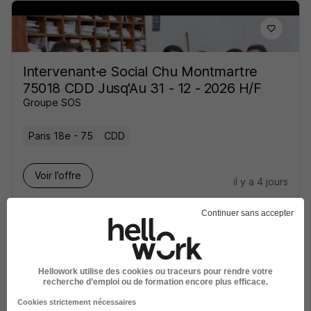
Intervenant·e Social Chu Montmartre
75018 CDD Jusq'Au 31 - 12 - 2026 H/F
Groupe SOS
Paris 18e - 75
CDD
Voir l’offre
il y a 4 jours
Continuer sans accepter
Hellowork utilise des cookies ou traceurs pour rendre votre
recherche d’emploi ou de formation encore plus efficace.
Intervenant Social Aide aux Dossiers
H/F
Cookies strictement nécessaires