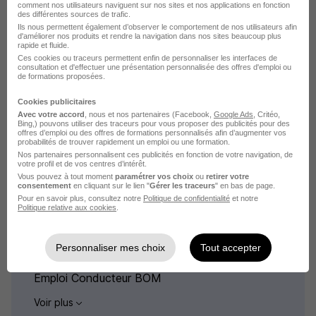
comment nos utilisateurs naviguent sur nos sites et nos applications en fonction
Emploi Directeur régional Évry-Courcouronnes
des différentes sources de trafic.
Ils nous permettent également d’observer le comportement de nos utilisateurs afin
Emploi Facteur Évry-Courcouronnes
d'améliorer nos produits et rendre la navigation dans nos sites beaucoup plus
rapide et fluide.
Emploi Préfet Évry-Courcouronnes
Ces cookies ou traceurs permettent enfin de personnaliser les interfaces de
consultation et d'effectuer une présentation personnalisée des offres d'emploi ou
de formations proposées.
Cookies publicitaires
Avec votre accord
, nous et nos partenaires (Facebook,
Google Ads
, Critéo,
Bing,) pouvons utiliser des traceurs pour vous proposer des publicités pour des
offres d’emploi ou des offres de formations personnalisés afin d’augmenter vos
L'emploi par métier
probabilités de trouver rapidement un emploi ou une formation.
Nos partenaires personnalisent ces publicités en fonction de votre navigation, de
votre profil et de vos centres d’intérêt.
Vous pouvez à tout moment
Emploi Agent territorial
paramétrer vos choix
ou
retirer votre
consentement
en cliquant sur le lien "
Gérer les traceurs
" en bas de page.
Emploi Ambassadeur
Pour en savoir plus, consultez notre
Politique de confidentialité
et notre
Politique relative aux cookies
.
Emploi ATSEM
Emploi Chargé de développement local
Personnaliser mes choix
Tout accepter
Emploi Chargé de développement territorial
Emploi Conducteur BOM
Voir plus