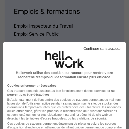
Emplois & formations
Emploi Inspecteur du Travail
Emploi Service Public
Continuer sans accepter
L'emploi par métier à Évry-
Hellowork utilise des cookies ou traceurs pour rendre votre
recherche d’emploi ou de formation encore plus efficace.
Courcouronnes dans le domaine
Cookies strictement nécessaires
Service Public
Ces traceurs sont nécessaires au bon fonctionnement de nos services et
ne
peuvent pas être désactivés
.
Il s'agit notamment
de l'ensemble des cookies ou traceurs
permettant de maintenir
la session de l'utilisateur active pendant sa navigation sur le site, de stocker des
Emploi Chargé de développement territorial
informations temporaires telles que les préférences des utilisateurs, les annonces
Évry-Courcouronnes
ou les offres vues, gérer les processus d'identification de l'utilisateur, vérifier s'il
est connecté ou non, et plus globalement garantir la sécurité du site web en
Emploi Chef de service Politique de la Ville
détectant les tentatives d'accès frauduleux ou les violations de sécurité.
Ces cookies ou traceurs permettent également de piloter et suivre les sources
Évry-Courcouronnes
d'acquisition d'audience en utilisant un identifiant unique permettant de comprendre