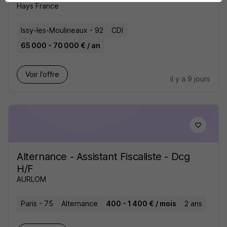
Hays France
Issy-les-Moulineaux - 92
CDI
65 000 - 70 000 € / an
Voir l’offre
il y a 9 jours
Alternance - Assistant Fiscaliste - Dcg
H/F
AURLOM
Paris - 75
Alternance
400 - 1 400 € / mois
2 ans