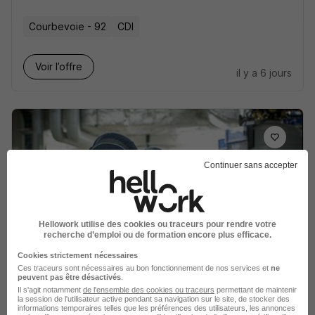
Courbevoie - 92
CDI
Voir l’offre
il y a 6 jours
Continuer sans accepter
Stagiaire en Fiscalité Juillet -
Décembre 2026 H/F
Dalkia
Hellowork utilise des cookies ou traceurs pour rendre votre
recherche d’emploi ou de formation encore plus efficace.
La Défense - 92
Stage
Cookies strictement nécessaires
Ces traceurs sont nécessaires au bon fonctionnement de nos services et
ne
peuvent pas être désactivés
.
Voir l’offre
Il s'agit notamment
de l'ensemble des cookies ou traceurs
permettant de maintenir
il y a 7 jours
la session de l'utilisateur active pendant sa navigation sur le site, de stocker des
informations temporaires telles que les préférences des utilisateurs, les annonces