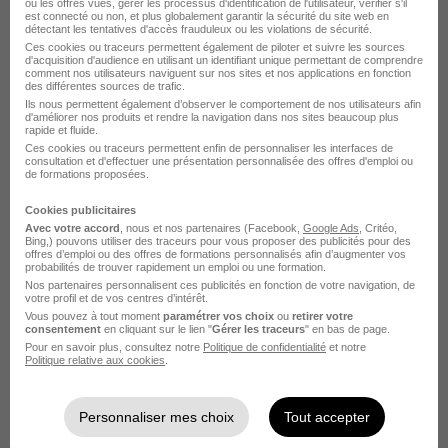
ou les offres vues, gérer les processus d'identification de l'utilisateur, vérifier s'il
est connecté ou non, et plus globalement garantir la sécurité du site web en
détectant les tentatives d'accès frauduleux ou les violations de sécurité.
Ces cookies ou traceurs permettent également de piloter et suivre les sources
d'acquisition d'audience en utilisant un identifiant unique permettant de comprendre
comment nos utilisateurs naviguent sur nos sites et nos applications en fonction
des différentes sources de trafic.
Ils nous permettent également d’observer le comportement de nos utilisateurs afin
Comptable Fiscaliste Senior H/F
d'améliorer nos produits et rendre la navigation dans nos sites beaucoup plus
rapide et fluide.
Novartis
Ces cookies ou traceurs permettent enfin de personnaliser les interfaces de
consultation et d'effectuer une présentation personnalisée des offres d'emploi ou
de formations proposées.
Paris - 75
CDD
51 700 - 78 660 € / an
Cookies publicitaires
Télétravail partiel
Avec votre accord
, nous et nos partenaires (Facebook,
Google Ads
, Critéo,
Bing,) pouvons utiliser des traceurs pour vous proposer des publicités pour des
offres d’emploi ou des offres de formations personnalisés afin d’augmenter vos
probabilités de trouver rapidement un emploi ou une formation.
Voir l’offre
il y a 7 jours
Nos partenaires personnalisent ces publicités en fonction de votre navigation, de
votre profil et de vos centres d’intérêt.
Vous pouvez à tout moment
paramétrer vos choix
ou
retirer votre
consentement
en cliquant sur le lien "
Gérer les traceurs
" en bas de page.
Pour en savoir plus, consultez notre
Politique de confidentialité
et notre
Politique relative aux cookies
.
Personnaliser mes choix
Tout accepter
Fiscaliste H/F