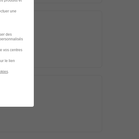
s produits et
ectuer une
iser des
 personnalisés
de vos centres
ur le lien
okies
.