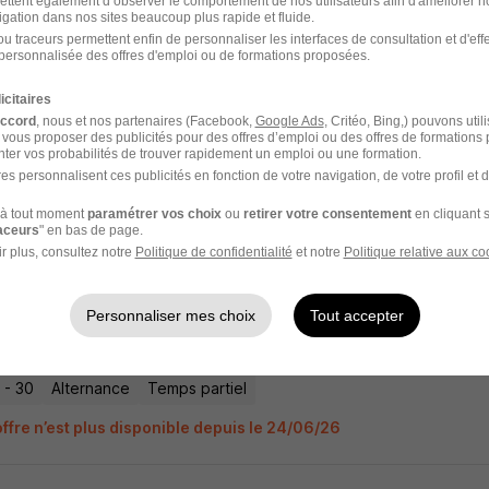
ettent également d’observer le comportement de nos utilisateurs afin d'améliorer no
igation dans nos sites beaucoup plus rapide et fluide.
u traceurs permettent enfin de personnaliser les interfaces de consultation et d'eff
personnalisée des offres d'emploi ou de formations proposées.
éticien en Contrat d'Apprentissage H/F
icitaires
accord
, nous et nos partenaires (Facebook,
Google Ads
, Critéo, Bing,) pouvons util
 vous proposer des publicités pour des offres d’emploi ou des offres de formations
ter vos probabilités de trouver rapidement un emploi ou une formation.
 - 30
Alternance
Temps partiel
es personnalisent ces publicités en fonction de votre navigation, de votre profil et 
offre n’est plus disponible depuis le 24/06/26
à tout moment
paramétrer vos choix
ou
retirer votre consentement
en cliquant s
raceurs
" en bas de page.
r plus, consultez notre
Politique de confidentialité
et notre
Politique relative aux co
éticien en Contrat d'Apprentissage H/F
Personnaliser mes choix
Tout accepter
 - 30
Alternance
Temps partiel
offre n’est plus disponible depuis le 24/06/26