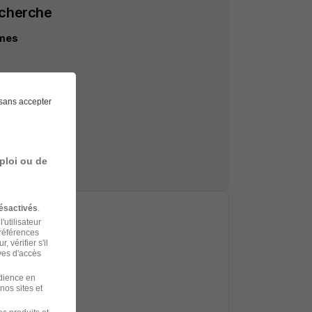
echerche
îmes
à Nîmes
sans accepter
ploi ou de
ésactivés
.
'utilisateur
préférences
 vérifier s'il
ves d'accès
udience en
nos sites et