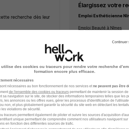
Élargissez votre r
Emploi Esthéticienne N
cette recherche dès leur
Emploi Beauté à Nîmes
Emploi à Nîmes
Entreprises qui recrutent 
e
Continuer 
ceptez les
CGU
et déclarez
rotection des données du
 utilise des cookies ou traceurs pour rendre votre recherche d’em
formation encore plus efficace.
ictement nécessaires
 sont nécessaires au bon fonctionnement de nos services et
ne peuvent pas être d
éticien - Esthéticienne H/F
amment
de l'ensemble des cookies ou traceurs
permettant de maintenir la session de l
t sa navigation sur le site, de stocker des informations temporaires telles que les 
 du Regard
rs, les annonces ou les offres vues, gérer les processus d'identification de l'utilisateur,
ou non, et plus globalement garantir la sécurité du site web en détectant les tentati
les violations de sécurité.
 - 30
Alternance
Temps partiel
u traceurs permettent également de piloter et suivre les sources d'acquisition d'a
identifiant unique permettant de comprendre comment nos utilisateurs naviguent sur 
ffre n’est plus disponible depuis le 31/05/26
ns en fonction des différentes sources de trafic.