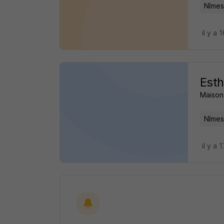
Nîmes
il y a 
Esth
Maison 
Nîmes
il y a 