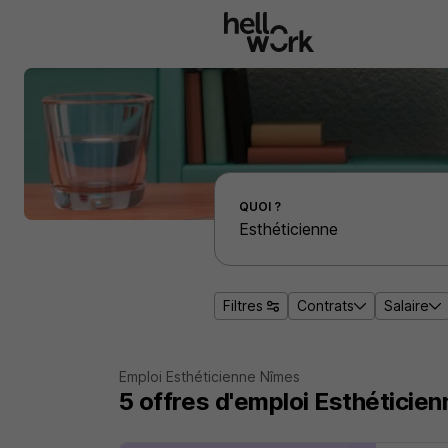
Aller au contenu principal
Effectuer une recherche d'emploi par localité
QUOI ?
Filtres
Contrats
Salaire
Emploi Esthéticienne Nîmes
5
offres d'emploi
Esthéticie