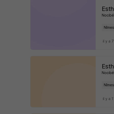
Esth
Nocibé
Nîmes
il y a 
Esth
Nocibé
Nîmes
il y a 