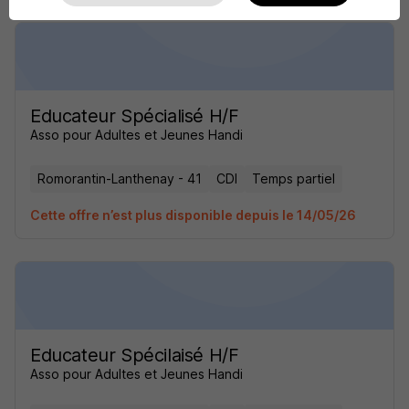
Educateur Spécialisé H/F
Asso pour Adultes et Jeunes Handi
Romorantin-Lanthenay - 41
CDI
Temps partiel
Cette offre n’est plus disponible depuis le 14/05/26
Educateur Spécilaisé H/F
Asso pour Adultes et Jeunes Handi