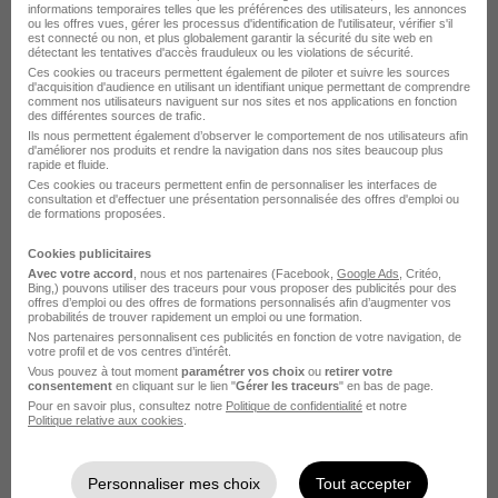
informations temporaires telles que les préférences des utilisateurs, les annonces
ou les offres vues, gérer les processus d'identification de l'utilisateur, vérifier s'il
est connecté ou non, et plus globalement garantir la sécurité du site web en
Educateur Spécialisé H/F
détectant les tentatives d'accès frauduleux ou les violations de sécurité.
Ces cookies ou traceurs permettent également de piloter et suivre les sources
Asso pour Adultes et Jeunes Handi
d'acquisition d'audience en utilisant un identifiant unique permettant de comprendre
comment nos utilisateurs naviguent sur nos sites et nos applications en fonction
des différentes sources de trafic.
Romorantin-Lanthenay - 41
CDI
Temps partiel
Ils nous permettent également d’observer le comportement de nos utilisateurs afin
d'améliorer nos produits et rendre la navigation dans nos sites beaucoup plus
rapide et fluide.
Cette offre n’est plus disponible depuis le 14/05/26
Ces cookies ou traceurs permettent enfin de personnaliser les interfaces de
consultation et d'effectuer une présentation personnalisée des offres d'emploi ou
de formations proposées.
Cookies publicitaires
Avec votre accord
, nous et nos partenaires (Facebook,
Google Ads
, Critéo,
Bing,) pouvons utiliser des traceurs pour vous proposer des publicités pour des
offres d’emploi ou des offres de formations personnalisés afin d’augmenter vos
probabilités de trouver rapidement un emploi ou une formation.
Nos partenaires personnalisent ces publicités en fonction de votre navigation, de
Educateur Spécilaisé H/F
votre profil et de vos centres d’intérêt.
Asso pour Adultes et Jeunes Handi
Vous pouvez à tout moment
paramétrer vos choix
ou
retirer votre
consentement
en cliquant sur le lien "
Gérer les traceurs
" en bas de page.
Pour en savoir plus, consultez notre
Politique de confidentialité
et notre
Politique relative aux cookies
.
Romorantin-Lanthenay - 41
CDI
Temps partiel
Cette offre n’est plus disponible depuis le 11/05/26
Personnaliser mes choix
Tout accepter