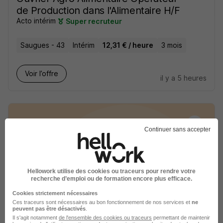
de Production dans l'Alimentaire H/F
Acto intérim
Super recruteur
Saugues - 43
Intérim
12,31 € / heure
3 mois
Voir l’offre
il y a 5 heures
Continuer sans accepter
Ouvrier Agro Alimentaire H/F
Start People
Hellowork utilise des cookies ou traceurs pour rendre votre
recherche d’emploi ou de formation encore plus efficace.
Lahontan - 64
Intérim
12,31 € / heure
1 mois
Cookies strictement nécessaires
Ces traceurs sont nécessaires au bon fonctionnement de nos services et
ne
peuvent pas être désactivés
.
Voir l’offre
Il s'agit notamment
de l'ensemble des cookies ou traceurs
permettant de maintenir
il y a 5 heures