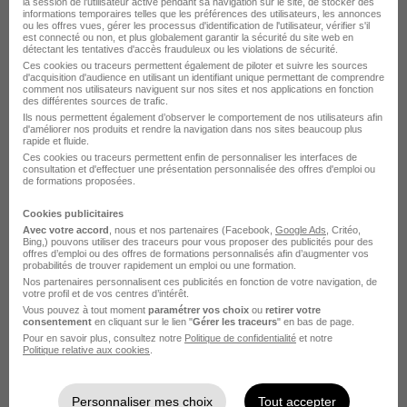
la session de l'utilisateur active pendant sa navigation sur le site, de stocker des
informations temporaires telles que les préférences des utilisateurs, les annonces
ou les offres vues, gérer les processus d'identification de l'utilisateur, vérifier s'il
est connecté ou non, et plus globalement garantir la sécurité du site web en
détectant les tentatives d'accès frauduleux ou les violations de sécurité.
Ces cookies ou traceurs permettent également de piloter et suivre les sources
d'acquisition d'audience en utilisant un identifiant unique permettant de comprendre
comment nos utilisateurs naviguent sur nos sites et nos applications en fonction
des différentes sources de trafic.
Ils nous permettent également d’observer le comportement de nos utilisateurs afin
d'améliorer nos produits et rendre la navigation dans nos sites beaucoup plus
Opérateur en Agroalimentaire H/F
rapide et fluide.
T'RHEA
Super recruteur
Ces cookies ou traceurs permettent enfin de personnaliser les interfaces de
consultation et d'effectuer une présentation personnalisée des offres d'emploi ou
de formations proposées.
Thiviers - 24
CDI
21 876,40 € / an
Cookies publicitaires
Avec votre accord
, nous et nos partenaires (Facebook,
Google Ads
, Critéo,
Bing,) pouvons utiliser des traceurs pour vous proposer des publicités pour des
Voir l’offre
offres d’emploi ou des offres de formations personnalisés afin d’augmenter vos
il y a 5 heures
probabilités de trouver rapidement un emploi ou une formation.
Nos partenaires personnalisent ces publicités en fonction de votre navigation, de
votre profil et de vos centres d’intérêt.
Vous pouvez à tout moment
paramétrer vos choix
ou
retirer votre
consentement
en cliquant sur le lien "
Gérer les traceurs
" en bas de page.
Pour en savoir plus, consultez notre
Politique de confidentialité
et notre
Politique relative aux cookies
.
Ouvrier Agroalimentaire H/F
Personnaliser mes choix
Tout accepter