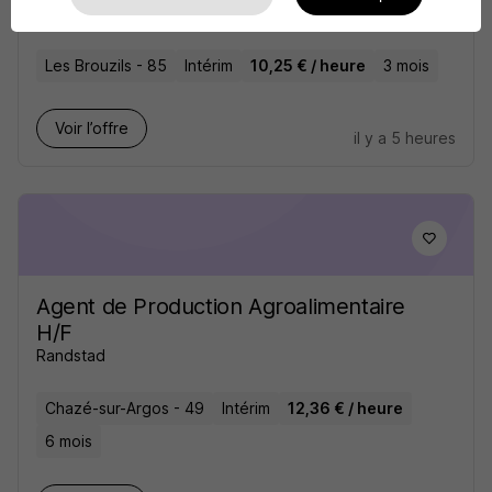
Axelis Intérim
Les Brouzils - 85
Intérim
10,25 € / heure
3 mois
Voir l’offre
il y a 5 heures
Agent de Production Agroalimentaire
H/F
Randstad
Chazé-sur-Argos - 49
Intérim
12,36 € / heure
6 mois