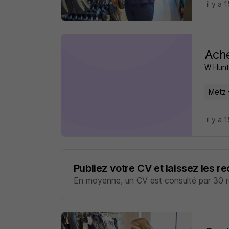
il y a 
Ache
W Hunt
Metz 
il y a 
Publiez votre CV et laissez les r
En moyenne, un CV est consulté par 30 re