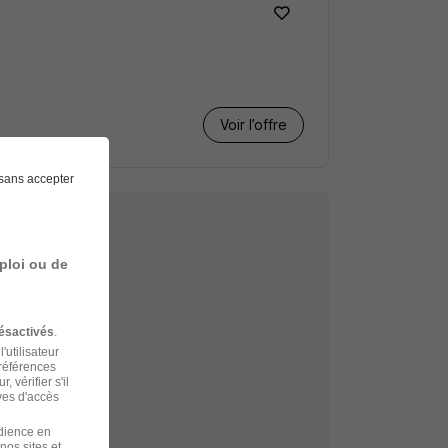
Voir l’offre
sans accepter
ploi ou de
echerche
ésactivés
.
hats Metz
'utilisateur
préférences
 vérifier s'il
ves d'accès
à Metz
udience en
nos sites et