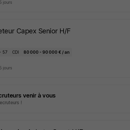
15 jours
teur Capex Senior H/F
- 57
CDI
80 000 - 90 000 € / an
15 jours
ecruteurs venir à vous
cruteurs !