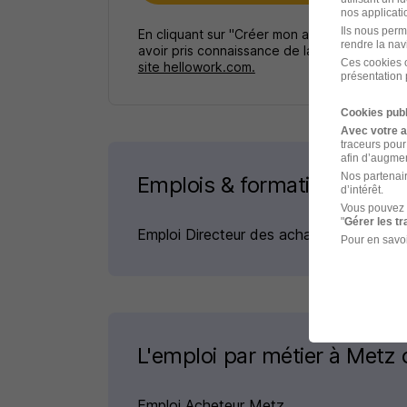
nos applicatio
Ils nous perm
En cliquant sur "Créer mon alerte", vous ac
rendre la nav
avoir pris connaissance de la
politique de p
Ces cookies o
site hellowork.com.
présentation 
Cookies publ
Avec votre 
traceurs pour
afin d’augmen
Nos partenair
Emplois & formations
d’intérêt.
Vous pouvez 
"
Gérer les t
Emploi Directeur des achats
Pour en savoi
L'emploi par métier à Metz
Emploi Acheteur Metz