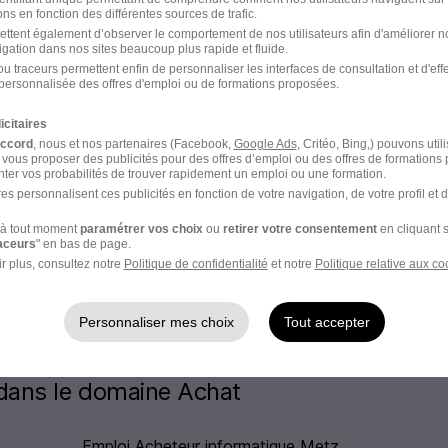
ns en fonction des différentes sources de trafic.
ettent également d’observer le comportement de nos utilisateurs afin d'améliorer no
ceptez les
CGU
et déclarez
igation dans nos sites beaucoup plus rapide et fluide.
rotection des données du
u traceurs permettent enfin de personnaliser les interfaces de consultation et d'eff
personnalisée des offres d'emploi ou de formations proposées.
icitaires
accord
, nous et nos partenaires (Facebook,
Google Ads
, Critéo, Bing,) pouvons util
 vous proposer des publicités pour des offres d’emploi ou des offres de formations
ter vos probabilités de trouver rapidement un emploi ou une formation.
es personnalisent ces publicités en fonction de votre navigation, de votre profil et 
à tout moment
paramétrer vos choix
ou
retirer votre consentement
en cliquant s
raceurs
" en bas de page.
Emploi Achat
r plus, consultez notre
Politique de confidentialité
et notre
Politique relative aux co
Personnaliser mes choix
Tout accepter
 dans le domaine Achat
Emploi Acheteur informatique Metz