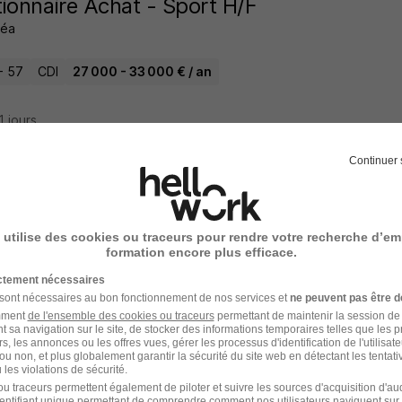
ionnaire Achat - Sport H/F
séa
- 57
CDI
27 000 - 33 000 € / an
21 jours
Continuer 
 utilise des cookies ou traceurs pour rendre votre recherche d’em
formation encore plus efficace.
Élargissez votre r
ictement nécessaires
 sont nécessaires au bon fonctionnement de nos services et
ne peuvent pas être d
Emploi Directeur des ac
cette recherche dès leur
amment
de l'ensemble des cookies ou traceurs
permettant de maintenir la session de l
t sa navigation sur le site, de stocker des informations temporaires telles que les 
rs, les annonces ou les offres vues, gérer les processus d'identification de l'utilisateur,
Emploi Achat à Metz
ou non, et plus globalement garantir la sécurité du site web en détectant les tentati
Emploi à Metz
les violations de sécurité.
Entreprises qui recrutent 
e
u traceurs permettent également de piloter et suivre les sources d'acquisition d'a
identifiant unique permettant de comprendre comment nos utilisateurs naviguent sur 