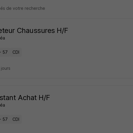
clés de votre recherche
eteur Chaussures H/F
séa
- 57
CDI
9 jours
stant Achat H/F
séa
- 57
CDI