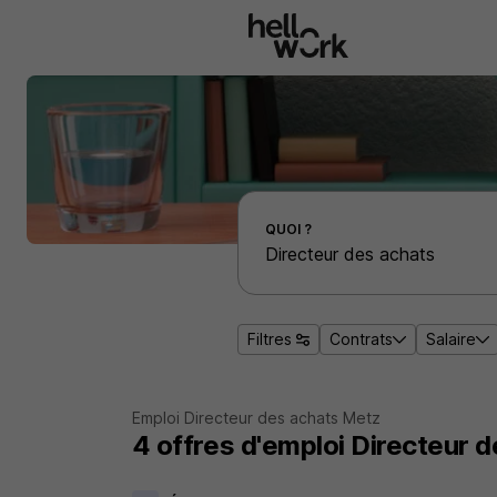
Aller au contenu principal
Effectuer une recherche d'emploi par localité
QUOI ?
Filtres
Contrats
Salaire
Emploi Directeur des achats Metz
4
offres d'emploi
Directeur 