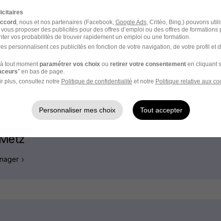
icitaires
Emploi Acheteur approvisionneur
accord
, nous et nos partenaires (Facebook,
Google Ads
, Critéo, Bing,) pouvons util
 vous proposer des publicités pour des offres d’emploi ou des offres de formations
Emploi Acheteur industriel
ter vos probabilités de trouver rapidement un emploi ou une formation.
es personnalisent ces publicités en fonction de votre navigation, de votre profil et 
Emploi Acheteur public
à tout moment
paramétrer vos choix
ou
retirer votre consentement
en cliquant s
raceurs
" en bas de page.
Emploi Responsable achat
r plus, consultez notre
Politique de confidentialité
et notre
Politique relative aux co
Personnaliser mes choix
Tout accepter
 Metz
manager