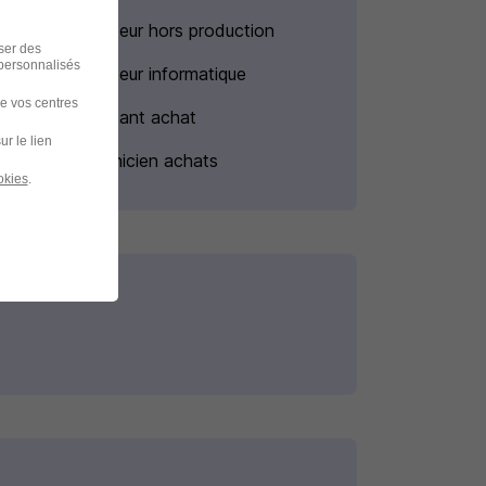
Emploi Acheteur hors production
iser des
 personnalisés
Emploi Acheteur informatique
de vos centres
Emploi Assistant achat
ur le lien
Emploi Technicien achats
okies
.