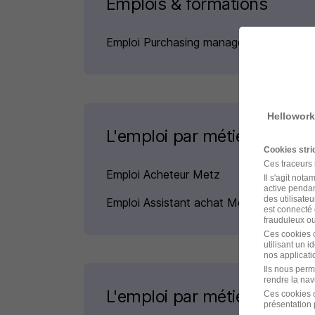
Emplois & formations
Emploi Purchasing manager
Hellowork
L'emploi par métier à Metz
Cookies str
Ces traceurs
Emploi Acheteur Metz
Il s'agit not
active pendan
des utilisateu
Emploi Assistant achat Metz
est connecté 
frauduleux ou 
Ces cookies o
utilisant un 
nos applicatio
Ils nous perm
rendre la nav
L'emploi par métier
Ces cookies o
présentation 