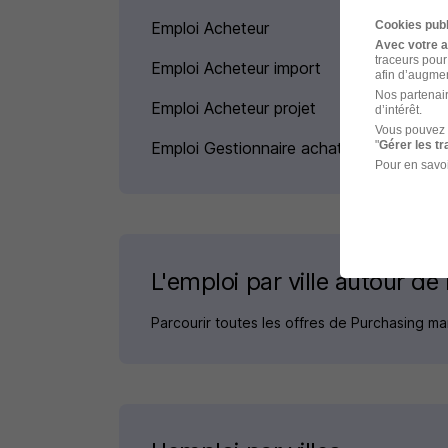
Emploi Acheteur
Cookies publ
Avec votre 
traceurs pour
Emploi Acheteur import
afin d’augmen
Nos partenair
Emploi Acheteur projet
d’intérêt.
Vous pouvez 
Emploi Gestionnaire achat
"
Gérer les t
Pour en savoi
L'emploi par ville autour de
Parcourir toutes les offres de Purchasing 