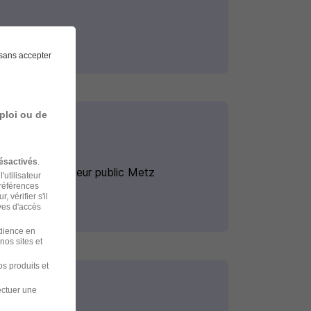
sans accepter
ploi ou de
ésactivés
.
Emploi Acheteur public Metz
'utilisateur
préférences
 vérifier s'il
ves d'accès
udience en
nos sites et
s produits et
ectuer une