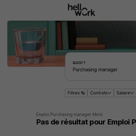
Aller au contenu principal
Effectuer une recherche d'emploi par localité
QUOI ?
Filtres
Contrats
Salaire
Emploi Purchasing manager Metz
Pas de résultat pour Emploi