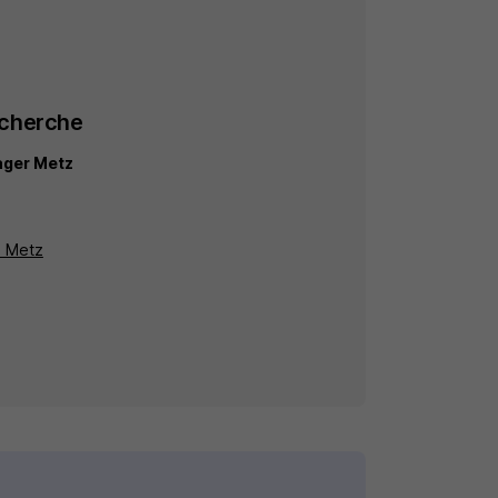
echerche
ager Metz
à Metz