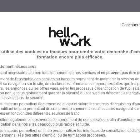
Emploi Achat
Continuer 
 utilise des cookies ou traceurs pour rendre votre recherche d’em
formation encore plus efficace.
 dans le domaine Achat
ictement nécessaires
 sont nécessaires au bon fonctionnement de nos services et
ne peuvent pas être d
Emploi Acheteur informatique Metz
amment
de l'ensemble des cookies ou traceurs
permettant de maintenir la session de l
t sa navigation sur le site, de stocker des informations temporaires telles que les 
rs, les annonces ou les offres vues, gérer les processus d'identification de l'utilisateur,
Emploi Responsable achat Metz
ou non, et plus globalement garantir la sécurité du site web en détectant les tentati
les violations de sécurité.
u traceurs permettent également de piloter et suivre les sources d'acquisition d'a
identifiant unique permettant de comprendre comment nos utilisateurs naviguent sur 
ns en fonction des différentes sources de trafic.
ettent également d’observer le comportement de nos utilisateurs afin d'améliorer no
igation dans nos sites beaucoup plus rapide et fluide.
u traceurs permettent enfin de personnaliser les interfaces de consultation et d'eff
personnalisée des offres d'emploi ou de formations proposées.