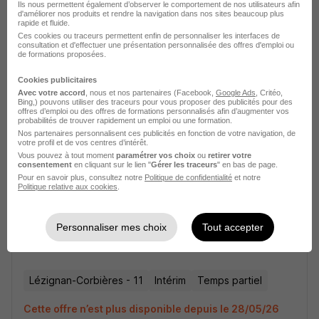
Ils nous permettent également d’observer le comportement de nos utilisateurs afin
d'améliorer nos produits et rendre la navigation dans nos sites beaucoup plus
rapide et fluide.
Ces cookies ou traceurs permettent enfin de personnaliser les interfaces de
Demenageur Manutentionnaire H/F
consultation et d'effectuer une présentation personnalisée des offres d'emploi ou
de formations proposées.
DPS interim
Cookies publicitaires
Lézignan-Corbières - 11
Intérim
Temps partiel
Avec votre accord
, nous et nos partenaires (Facebook,
Google Ads
, Critéo,
Bing,) pouvons utiliser des traceurs pour vous proposer des publicités pour des
offres d’emploi ou des offres de formations personnalisés afin d’augmenter vos
probabilités de trouver rapidement un emploi ou une formation.
Cette offre n’est plus disponible depuis le 28/05/26
Nos partenaires personnalisent ces publicités en fonction de votre navigation, de
votre profil et de vos centres d’intérêt.
Vous pouvez à tout moment
paramétrer vos choix
ou
retirer votre
consentement
en cliquant sur le lien "
Gérer les traceurs
" en bas de page.
Pour en savoir plus, consultez notre
Politique de confidentialité
et notre
Politique relative aux cookies
.
Personnaliser mes choix
Tout accepter
Demenageur Manutentionnaire H/F
DPS interim
Lézignan-Corbières - 11
Intérim
Temps partiel
Cette offre n’est plus disponible depuis le 28/05/26