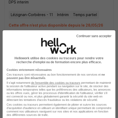
DPS interim
Lézignan-Corbières - 11
Intérim
Temps partiel
Cette offre n’est plus disponible depuis le 28/05/26
Continuer sans accepter
Hellowork utilise des cookies ou traceurs pour rendre votre
recherche d’emploi ou de formation encore plus efficace.
Demenageur Manutentionnaire H/F
Cookies strictement nécessaires
DPS interim
Ces traceurs sont nécessaires au bon fonctionnement de nos services et
ne
peuvent pas être désactivés
.
Il s'agit notamment
de l'ensemble des cookies ou traceurs
permettant de maintenir
Lézignan-Corbières - 11
Intérim
Temps partiel
la session de l'utilisateur active pendant sa navigation sur le site, de stocker des
informations temporaires telles que les préférences des utilisateurs, les annonces
ou les offres vues, gérer les processus d'identification de l'utilisateur, vérifier s'il
Cette offre n’est plus disponible depuis le 28/05/26
est connecté ou non, et plus globalement garantir la sécurité du site web en
détectant les tentatives d'accès frauduleux ou les violations de sécurité.
Ces cookies ou traceurs permettent également de piloter et suivre les sources
d'acquisition d'audience en utilisant un identifiant unique permettant de comprendre
comment nos utilisateurs naviguent sur nos sites et nos applications en fonction
des différentes sources de trafic.